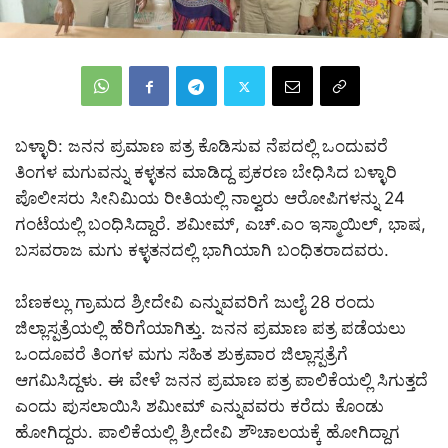
ಬಳ್ಳಾರಿ: ಜನನ ಪ್ರಮಾಣ ಪತ್ರ ಕೊಡಿಸುವ ನೆಪದಲ್ಲಿ ಒಂದುವರೆ
ತಿಂಗಳ ಮಗುವನ್ನು ಕಳ್ಳತನ ಮಾಡಿದ್ದ ಪ್ರಕರಣ ಬೇಧಿಸಿದ ಬಳ್ಳಾರಿ
ಪೊಲೀಸರು ಸೀ‌ನಿಮಿಯ ರೀತಿಯಲ್ಲಿ ನಾಲ್ವರು ಆರೋಪಿಗಳನ್ನು 24
ಗಂಟೆಯಲ್ಲಿ ಬಂಧಿಸಿದ್ದಾರೆ. ಶಮೀಮ್, ಎಚ್.ಎಂ ಇಸ್ಮಾಯಿಲ್, ಭಾಷ,
ಬಸವರಾಜ ಮಗು ಕಳ್ಳತನದಲ್ಲಿ ಭಾಗಿಯಾಗಿ ಬಂಧಿತರಾದವರು.
ಬೆಣಕಲ್ಲು ಗ್ರಾಮದ ಶ್ರೀದೇವಿ ಎನ್ನುವವರಿಗೆ ಜುಲೈ 28 ರಂದು
ಜಿಲ್ಲಾಸ್ಪತ್ರೆಯಲ್ಲಿ ಹೆರಿಗೆಯಾಗಿತ್ತು. ಜನನ ಪ್ರಮಾಣ ಪತ್ರ ಪಡೆಯಲು
ಒಂದೂವರೆ ತಿಂಗಳ ಮಗು ಸಹಿತ ಶುಕ್ರವಾರ ಜಿಲ್ಲಾಸ್ಪತ್ರೆಗೆ
ಆಗಮಿಸಿದ್ದಳು. ಈ ವೇಳೆ ಜನನ ಪ್ರಮಾಣ ಪತ್ರ ಪಾಲಿಕೆಯಲ್ಲಿ ಸಿಗುತ್ತದೆ
ಎಂದು ಪುಸಲಾಯಿಸಿ ಶಮೀಮ್ ಎನ್ನುವವರು ಕರೆದು ಕೊಂಡು
ಹೋಗಿದ್ದರು. ಪಾಲಿಕೆಯಲ್ಲಿ ಶ್ರೀದೇವಿ ಶೌಚಾಲಯಕ್ಕೆ ಹೋಗಿದ್ದಾಗ