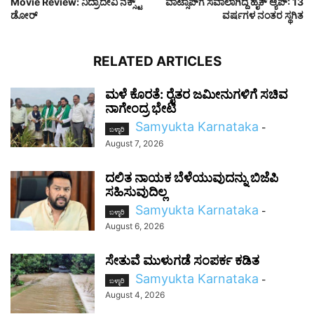
Movie Review: ನಿದ್ರಾದೇವಿ ನೆಕ್ಸ್ಟ್
ವಾಟ್ಸಾಪ್‌ಗೆ ಸವಾಲಾಗಿದ್ದ ಹೈಕ್ ಆ್ಯಪ್: 13
ಡೋರ್
ವರ್ಷಗಳ ನಂತರ ಸ್ಥಗಿತ
RELATED ARTICLES
ಮಳೆ ಕೊರತೆ: ರೈತರ ಜಮೀನುಗಳಿಗೆ ಸಚಿವ
ನಾಗೇಂದ್ರ ಭೇಟಿ
Samyukta Karnataka
-
ಬಳ್ಳಾರಿ
August 7, 2026
ದಲಿತ ನಾಯಕ ಬೆಳೆಯುವುದನ್ನು ಬಿಜೆಪಿ
ಸಹಿಸುವುದಿಲ್ಲ
Samyukta Karnataka
-
ಬಳ್ಳಾರಿ
August 6, 2026
ಸೇತುವೆ ಮುಳುಗಡೆ ಸಂಪರ್ಕ ಕಡಿತ
Samyukta Karnataka
-
ಬಳ್ಳಾರಿ
August 4, 2026