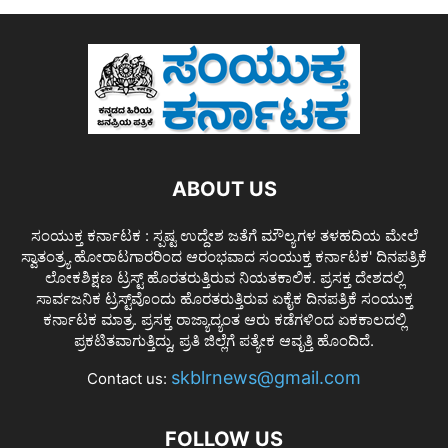
ABOUT US
ಸಂಯುಕ್ತ ಕರ್ನಾಟಕ : ಸ್ಪಷ್ಟ ಉದ್ದೇಶ ಜತೆಗೆ ಮೌಲ್ಯಗಳ ತಳಹದಿಯ ಮೇಲೆ
ಸ್ವಾತಂತ್ರ್ಯ ಹೋರಾಟಗಾರರಿಂದ ಆರಂಭವಾದ ಸಂಯುಕ್ತ ಕರ್ನಾಟಕ' ದಿನಪತ್ರಿಕೆ
ಲೋಕಶಿಕ್ಷಣ ಟ್ರಸ್ಟ್ ಹೊರತರುತ್ತಿರುವ ನಿಯತಕಾಲಿಕ. ಪ್ರಸಕ್ತ ದೇಶದಲ್ಲಿ
ಸಾರ್ವಜನಿಕ ಟ್ರಸ್ಟ್‌ವೊಂದು ಹೊರತರುತ್ತಿರುವ ಏಕೈಕ ದಿನಪತ್ರಿಕೆ ಸಂಯುಕ್ತ
ಕರ್ನಾಟಕ ಮಾತ್ರ. ಪ್ರಸಕ್ತ ರಾಜ್ಯಾದ್ಯಂತ ಆರು ಕಡೆಗಳಿಂದ ಏಕಕಾಲದಲ್ಲಿ
ಪ್ರಕಟಿತವಾಗುತ್ತಿದ್ದು, ಪ್ರತಿ ಜಿಲ್ಲೆಗೆ ಪತ್ಯೇಕ ಆವೃತ್ತಿ ಹೊಂದಿದೆ.
skblrnews@gmail.com
Contact us:
FOLLOW US