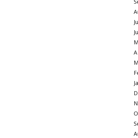
S
A
J
J
M
A
M
F
J
D
N
O
S
A