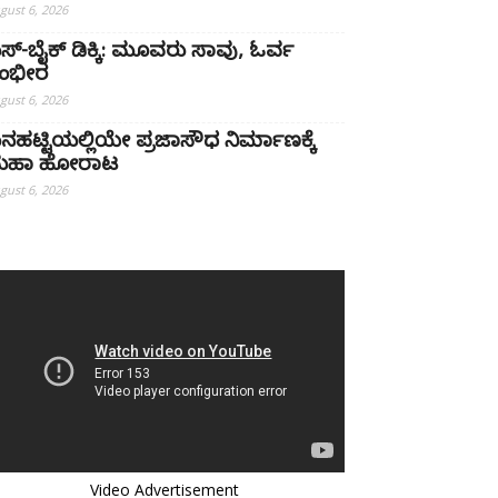
gust 6, 2026
ಸ್-ಬೈಕ್ ಡಿಕ್ಕಿ: ಮೂವರು ಸಾವು, ಓರ್ವ
ಂಭೀರ
gust 6, 2026
ನಹಟ್ಟಿಯಲ್ಲಿಯೇ ಪ್ರಜಾಸೌಧ ನಿರ್ಮಾಣಕ್ಕೆ
ಹಾ ಹೋರಾಟ
gust 6, 2026
Video Advertisement