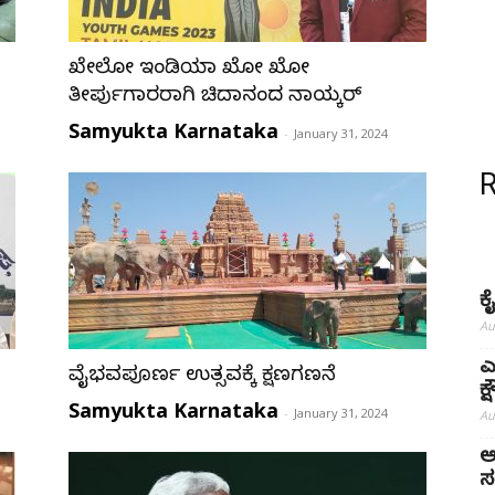
ಖೇಲೋ ಇಂಡಿಯಾ ಖೋ ಖೋ
ತೀರ್ಪುಗಾರರಾಗಿ ಚಿದಾನಂದ ನಾಯ್ಕರ್
Samyukta Karnataka
-
January 31, 2024
ಕ
Au
ಎ
ವೈಭವಪೂರ್ಣ ಉತ್ಸವಕ್ಕೆ ಕ್ಷಣಗಣನೆ
ಕ
Samyukta Karnataka
-
January 31, 2024
Au
ಅ
ಸ