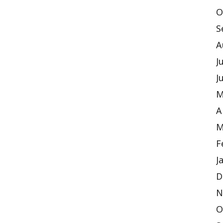
O
S
A
J
J
M
A
M
F
J
D
N
O