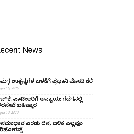
Recent News
ೈಮಗ್ಗ ಉತ್ಪನ್ನಗಳ ಬಳಕೆಗೆ ಪ್ರಧಾನಿ ಮೋದಿ ಕರೆ
gust 6, 2026
ಚ್‌.ಕೆ. ಪಾಟೀಲರಿಗೆ ಅನ್ಯಾಯ: ಗದಗನಲ್ಲಿ
್ಷೌರಸೇವೆ ಬಹಿಷ್ಕಾರ
gust 6, 2026
ಸಮಾಧಾನ ಎರಡು ದಿನ, ಬಳಿಕ ಎಲ್ಲವೂ
ರಿಹೋಗುತ್ತೆ