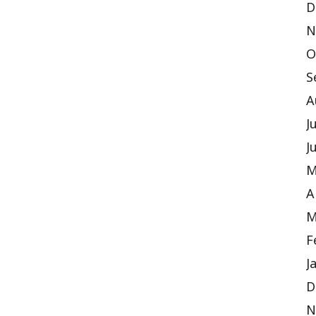
D
N
O
S
A
J
J
M
A
M
F
J
D
N