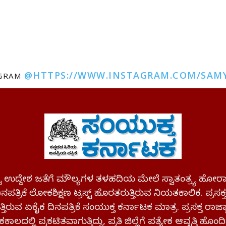
@HTTPS://WWW.INSTAGRAM.COM/SAM
AGRAM
ಪಷ್ಟ ಉದ್ದೇಶ ಜತೆಗೆ ಮೌಲ್ಯಗಳ ತಳಹದಿಯ ಮೇಲೆ ಸ್ವಾತಂತ್ರ್ಯ
ಪತ್ರಿಕೆ ಲೋಕಶಿಕ್ಷಣ ಟ್ರಸ್ಟ್ ಹೊರತರುತ್ತಿರುವ ನಿಯತಕಾಲಿಕ. ಪ್ರಸಕ
್ತಿರುವ ಏಕೈಕ ದಿನಪತ್ರಿಕೆ ಸಂಯುಕ್ತ ಕರ್ನಾಟಕ ಮಾತ್ರ. ಪ್ರಸಕ್ತ ರಾ
ಕಾಲದಲ್ಲಿ ಪ್ರಕಟಿತವಾಗುತ್ತಿದ್ದು, ಪ್ರತಿ ಜಿಲ್ಲೆಗೆ ಪತ್ಯೇಕ ಆವೃತ್ತಿ ಹೊಂದಿ