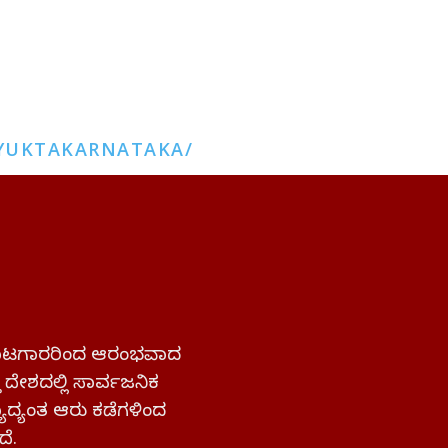
YUKTAKARNATAKA/
 ಹೋರಾಟಗಾರರಿಂದ ಆರಂಭವಾದ
್ತ ದೇಶದಲ್ಲಿ ಸಾರ್ವಜನಿಕ
ಜ್ಯಾದ್ಯಂತ ಆರು ಕಡೆಗಳಿಂದ
ದೆ.