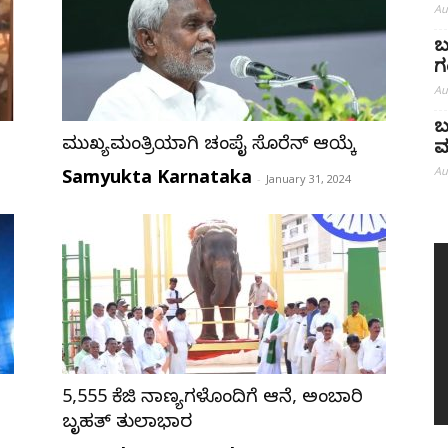
Au
ಬ
ಗ
Au
ಬ
ಮುಖ್ಯಮಂತ್ರಿಯಾಗಿ ಚಂಪೈ ಸೊರೆನ್ ಆಯ್ಕೆ
ಮ
Au
Samyukta Karnataka
-
January 31, 2024
5,555 ಕೆಜಿ ನಾಣ್ಯಗಳೊಂದಿಗೆ ಆನೆ, ಅಂಬಾರಿ
ಬೃಹತ್ ತುಲಾಭಾರ