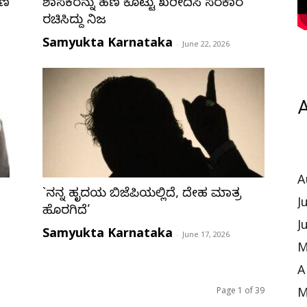
ಹಣ
ಶಾಸಕರನ್ನು ಹಣ ಕೊಟ್ಟು ಖರೀದಿಸಿ ಸರಕಾರ
ರಚಿಸಿದ್ದು ನಿಜ
Samyukta Karnataka
-
June 22, 2026
A
A
`ನನ್ನ ಹೃದಯ ಬಿಜೆಪಿಯಲ್ಲಿದೆ, ದೇಹ ಮಾತ್ರ
J
ಹೊರಗಿದೆ’
J
Samyukta Karnataka
-
June 17, 2026
M
A
Page 1 of 39
M