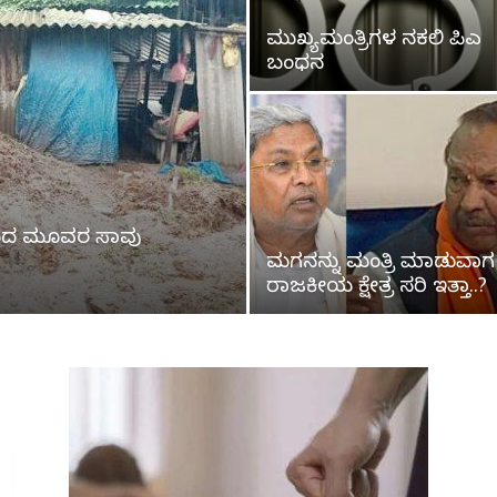
ಮುಖ್ಯಮಂತ್ರಿಗಳ ನಕಲಿ ಪಿಎ
ಬಂಧನ
ುಂಬದ ಮೂವರ ಸಾವು
ಮಗನನ್ನು ಮಂತ್ರಿ ಮಾಡುವಾಗ
ರಾಜಕೀಯ ಕ್ಷೇತ್ರ ಸರಿ ಇತ್ತಾ..?