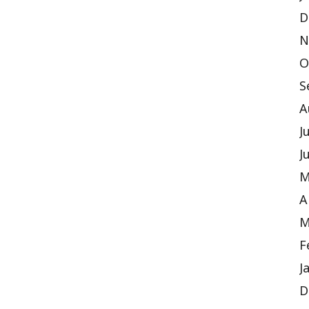
D
N
O
S
A
J
J
M
A
M
F
J
D