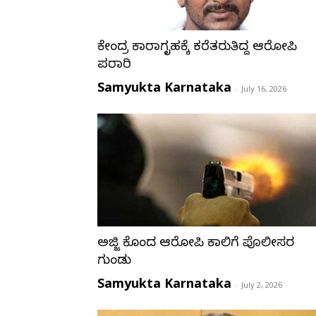
ಕೇಂದ್ರ ಕಾರಾಗೃಹಕ್ಕೆ ಕರೆತರುತ್ತಿದ್ದ ಆರೋಪಿ
ಪರಾರಿ
Samyukta Karnataka
-
July 16, 2026
ಅಜ್ಜಿ ಕೊಂದ ಆರೋಪಿ ಕಾಲಿಗೆ ಪೊಲೀಸರ
ಗುಂಡು
Samyukta Karnataka
-
July 2, 2026