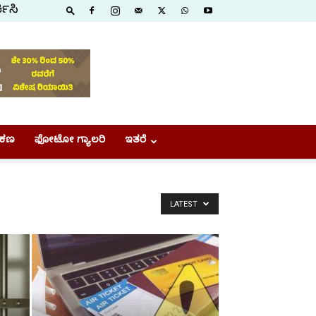
ಕಿಸಿ
ಕಣ
ಫೋಟೋ ಗ್ಯಾಲರಿ
ಇತರೆ
LATEST