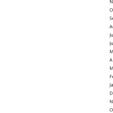
N
O
S
A
J
J
M
A
M
F
J
D
N
O