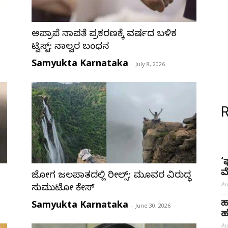
ಅಪ್ರಾಪ್ತೆ ನಾಪತ್ತೆ ಪ್ರಕರಣಕ್ಕೆ ವರ್ಷದ ಬಳಿಕ
ಟ್ವಿಸ್ಟ್: ನಾಲ್ವರ ಬಂಧನ
Samyukta Karnataka
-
July 8, 2026
‘
ಮ
ಜೋಗ ಜಲಪಾತದಲ್ಲಿ ರೀಲ್ಸ್: ಮೂವರ ವಿರುದ್ಧ
Au
ಸುಮುಟೋ ಕೇಸ್
Samyukta Karnataka
ಹ
-
June 30, 2026
ಹ
Au