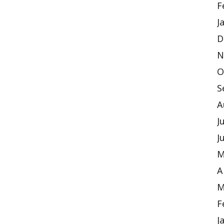
F
J
D
N
O
S
A
J
J
M
A
M
F
J