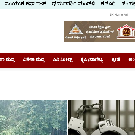
ಸಂಯುಕ್ತ ಕರ್ನಾಟಕ
ಧರ್ಮದರ್ಶಿ ಮಂಡಳಿ
ಕಸ್ತೂರಿ
ಸಂಪರ್
SK Home Ad
ಾ ಸುದ್ದಿ
ವಿಶೇಷ ಸುದ್ದಿ
ಸಿನಿ ಮೀಲ್ಸ್
ಕೃಷಿ/ವಾಣಿಜ್ಯ
ಕ್ರೀಡೆ
ಅಂ