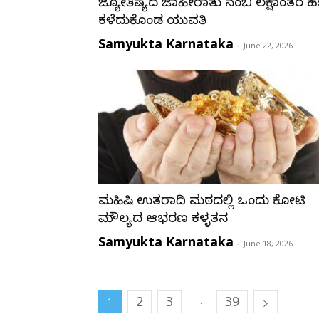
ಜ್ಯೋತಿಷ್ಯದ ಜಾಹೀರಾತು ನಂಬಿ ಲಕ್ಷಾಂತರ 
ಕಳೆದುಕೊಂಡ ಯುವತಿ
Samyukta Karnataka
-
June 22, 2026
ಮಹಿಷಿ ಉತ್ತರಾದಿ ಮಠದಲ್ಲಿ ಒಂದು ಕೋಟಿ
ಮೌಲ್ಯದ ಆಭರಣ ಕಳ್ಳತನ
Samyukta Karnataka
-
June 18, 2026
2
3
39
...
1