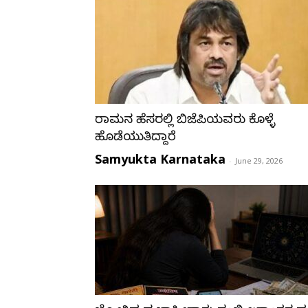
ರಾಮನ ಹೆಸರಲ್ಲಿ ಬಿಜೆಪಿಯವರು ಕೊಳ್ಳೆ
ಹೊಡೆಯುತ್ತಿದ್ದಾರೆ
Samyukta Karnataka
-
June 29, 2026