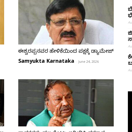
ಬ
ಭ
Au
ಜ
ಸ
Au
ಈಶ್ವರಪ್ಪನವರ ಹೇಳಿಕೆಯಿಂದ ಪಕ್ಷಕ್ಕೆ ಡ್ಯಾಮೇಜ್
ಕ
Samyukta Karnataka
-
June 24, 2026
ಬ
Au