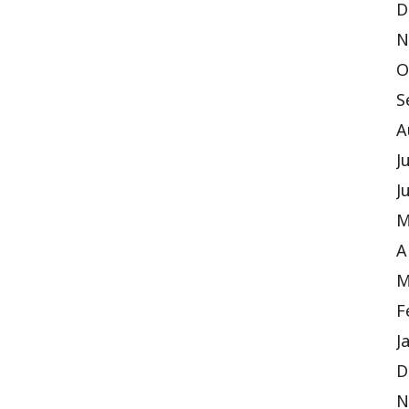
D
N
O
S
A
J
J
M
A
M
F
J
D
N