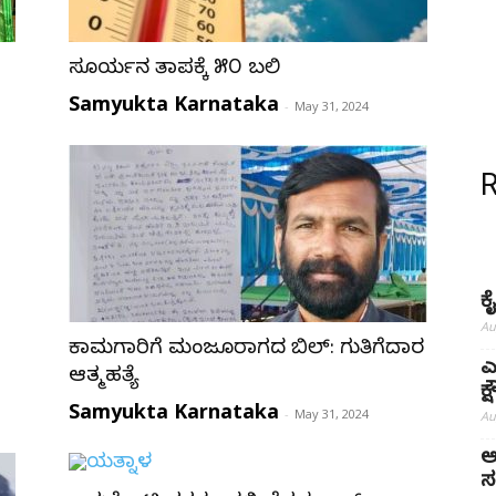
ಸೂರ್ಯನ ತಾಪಕ್ಕೆ ೫೦ ಬಲಿ
Samyukta Karnataka
-
May 31, 2024
ಕ
Au
ಕಾಮಗಾರಿಗೆ ಮಂಜೂರಾಗದ ಬಿಲ್: ಗುತ್ತಿಗೆದಾರ
ಎ
ಆತ್ಮಹತ್ಯೆ
ಕ
Samyukta Karnataka
-
May 31, 2024
Au
ಅ
ಸ