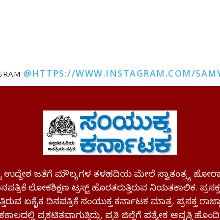
@HTTPS://WWW.INSTAGRAM.COM/SAM
AGRAM
ಪಷ್ಟ ಉದ್ದೇಶ ಜತೆಗೆ ಮೌಲ್ಯಗಳ ತಳಹದಿಯ ಮೇಲೆ ಸ್ವಾತಂತ್ರ್ಯ
ಪತ್ರಿಕೆ ಲೋಕಶಿಕ್ಷಣ ಟ್ರಸ್ಟ್ ಹೊರತರುತ್ತಿರುವ ನಿಯತಕಾಲಿಕ. ಪ್ರಸಕ
್ತಿರುವ ಏಕೈಕ ದಿನಪತ್ರಿಕೆ ಸಂಯುಕ್ತ ಕರ್ನಾಟಕ ಮಾತ್ರ. ಪ್ರಸಕ್ತ ರಾ
ಕಾಲದಲ್ಲಿ ಪ್ರಕಟಿತವಾಗುತ್ತಿದ್ದು, ಪ್ರತಿ ಜಿಲ್ಲೆಗೆ ಪತ್ಯೇಕ ಆವೃತ್ತಿ ಹೊಂದಿ