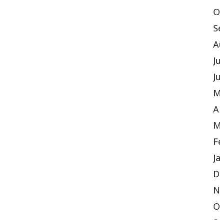
O
S
A
J
J
M
A
M
F
J
D
N
O