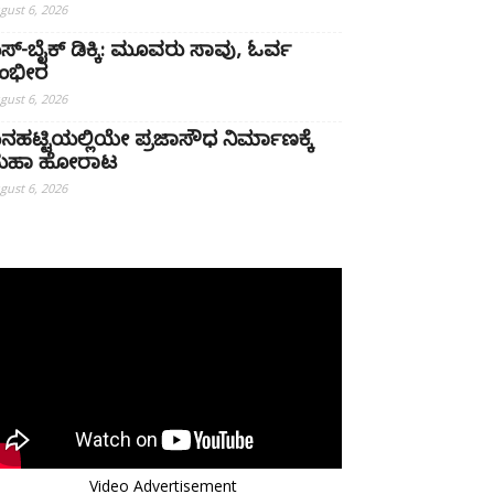
gust 6, 2026
ಸ್-ಬೈಕ್ ಡಿಕ್ಕಿ: ಮೂವರು ಸಾವು, ಓರ್ವ
ಂಭೀರ
gust 6, 2026
ನಹಟ್ಟಿಯಲ್ಲಿಯೇ ಪ್ರಜಾಸೌಧ ನಿರ್ಮಾಣಕ್ಕೆ
ಹಾ ಹೋರಾಟ
gust 6, 2026
Video Advertisement