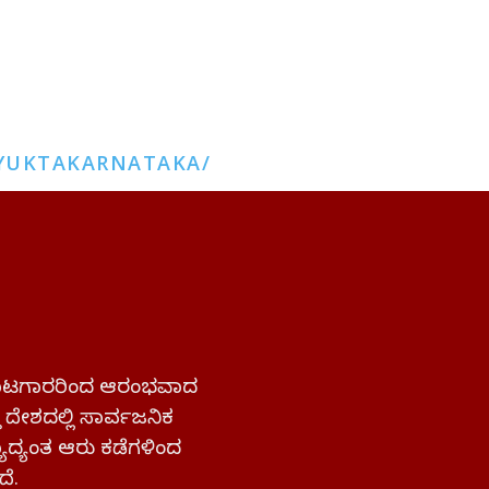
YUKTAKARNATAKA/
 ಹೋರಾಟಗಾರರಿಂದ ಆರಂಭವಾದ
್ತ ದೇಶದಲ್ಲಿ ಸಾರ್ವಜನಿಕ
ಜ್ಯಾದ್ಯಂತ ಆರು ಕಡೆಗಳಿಂದ
ದೆ.