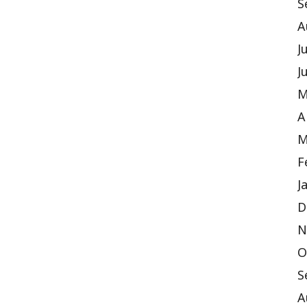
S
A
J
J
M
A
M
F
J
D
N
O
S
A