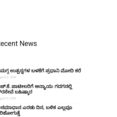
Recent News
ೈಮಗ್ಗ ಉತ್ಪನ್ನಗಳ ಬಳಕೆಗೆ ಪ್ರಧಾನಿ ಮೋದಿ ಕರೆ
gust 6, 2026
ಚ್‌.ಕೆ. ಪಾಟೀಲರಿಗೆ ಅನ್ಯಾಯ: ಗದಗನಲ್ಲಿ
್ಷೌರಸೇವೆ ಬಹಿಷ್ಕಾರ
gust 6, 2026
ಸಮಾಧಾನ ಎರಡು ದಿನ, ಬಳಿಕ ಎಲ್ಲವೂ
ರಿಹೋಗುತ್ತೆ