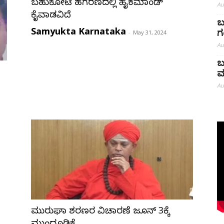
ಬಹುಕೋಟಿ ಹಗರಣದಲ್ಲಿ ಹೈಕಮಾಂಡ್
Au
ಕೈವಾಡವಿದೆ
ಬ
Samyukta Karnataka
-
May 31, 2024
ಗ
Au
ಬ
ಮ
Au
ಮುರುಘಾ ಶರಣರ ವಿಚಾರಣೆ ಜೂನ್‌ 3ಕ್ಕೆ