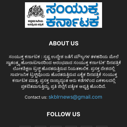
ABOUT US
ಸಂಯುಕ್ತ ಕರ್ನಾಟಕ : ಸ್ಪಷ್ಟ ಉದ್ದೇಶ ಜತೆಗೆ ಮೌಲ್ಯಗಳ ತಳಹದಿಯ ಮೇಲೆ
ಸ್ವಾತಂತ್ರ್ಯ ಹೋರಾಟಗಾರರಿಂದ ಆರಂಭವಾದ ಸಂಯುಕ್ತ ಕರ್ನಾಟಕ' ದಿನಪತ್ರಿಕೆ
ಲೋಕಶಿಕ್ಷಣ ಟ್ರಸ್ಟ್ ಹೊರತರುತ್ತಿರುವ ನಿಯತಕಾಲಿಕ. ಪ್ರಸಕ್ತ ದೇಶದಲ್ಲಿ
ಸಾರ್ವಜನಿಕ ಟ್ರಸ್ಟ್‌ವೊಂದು ಹೊರತರುತ್ತಿರುವ ಏಕೈಕ ದಿನಪತ್ರಿಕೆ ಸಂಯುಕ್ತ
ಕರ್ನಾಟಕ ಮಾತ್ರ. ಪ್ರಸಕ್ತ ರಾಜ್ಯಾದ್ಯಂತ ಆರು ಕಡೆಗಳಿಂದ ಏಕಕಾಲದಲ್ಲಿ
ಪ್ರಕಟಿತವಾಗುತ್ತಿದ್ದು, ಪ್ರತಿ ಜಿಲ್ಲೆಗೆ ಪತ್ಯೇಕ ಆವೃತ್ತಿ ಹೊಂದಿದೆ.
skblrnews@gmail.com
Contact us:
FOLLOW US