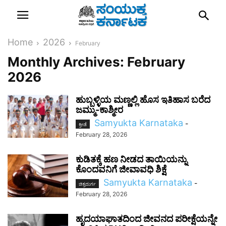
Home
2026
February
Monthly Archives: February
2026
ಹುಬ್ಬಳ್ಳಿಯ ಮಣ್ಣಲ್ಲಿ ಹೊಸ ಇತಿಹಾಸ ಬರೆದ
ಜಮ್ಮು-ಕಾಶ್ಮೀರ
Samyukta Karnataka
-
ಕ್ರೀಡೆ
February 28, 2026
ಕುಡಿತಕ್ಕೆ ಹಣ ನೀಡದ ತಾಯಿಯನ್ನು
ಕೊಂದವನಿಗೆ ಜೀವಾವಧಿ ಶಿಕ್ಷೆ
Samyukta Karnataka
-
ಚಿತ್ರದುರ್ಗ
February 28, 2026
ಹೃದಯಾಘಾತದಿಂದ ಜೀವನದ ಪರೀಕ್ಷೆಯನ್ನೇ