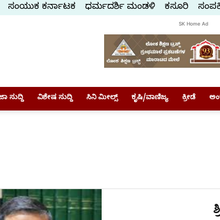
ಸಂಯುಕ್ತ ಕರ್ನಾಟಕ
ಧರ್ಮದರ್ಶಿ ಮಂಡಳಿ
ಕಸ್ತೂರಿ
ಸಂಪರ್
SK Home Ad
ಾ ಸುದ್ದಿ
ವಿಶೇಷ ಸುದ್ದಿ
ಸಿನಿ ಮೀಲ್ಸ್
ಕೃಷಿ/ವಾಣಿಜ್ಯ
ಕ್ರೀಡೆ
ಅಂ
ಶ