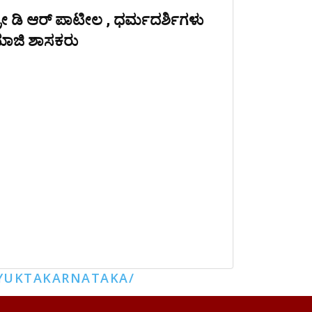
್ರೀ ಡಿ ಆರ್ ಪಾಟೀಲ , ಧರ್ಮದರ್ಶಿಗಳು
ಾಜಿ ಶಾಸಕರು
YUKTAKARNATAKA/