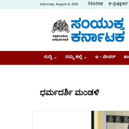
Home
e-paper
Saturday, August 8, 2026
Samyukta
Karnataka
ಸುದ್ದಿ
ನಮ್ಮ ಜಿಲ್ಲೆ
ಇ – ಪೇಪರ್
ತಾಜ
ಧರ್ಮದರ್ಶಿ ಮಂಡಳಿ