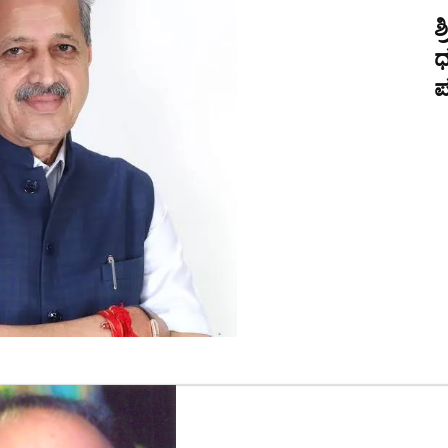
ಶ
ಧ
ಪ