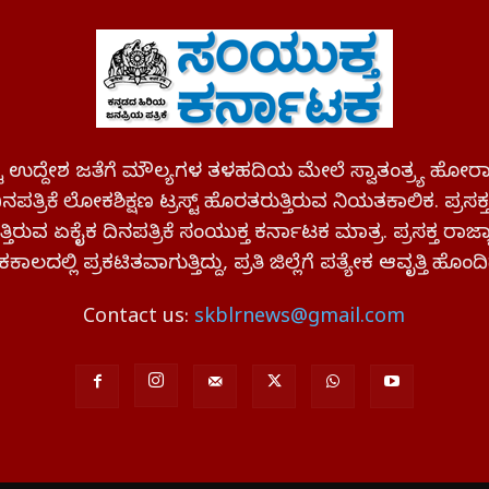
ಪಷ್ಟ ಉದ್ದೇಶ ಜತೆಗೆ ಮೌಲ್ಯಗಳ ತಳಹದಿಯ ಮೇಲೆ ಸ್ವಾತಂತ್ರ್ಯ
ಪತ್ರಿಕೆ ಲೋಕಶಿಕ್ಷಣ ಟ್ರಸ್ಟ್ ಹೊರತರುತ್ತಿರುವ ನಿಯತಕಾಲಿಕ. ಪ್ರಸಕ
್ತಿರುವ ಏಕೈಕ ದಿನಪತ್ರಿಕೆ ಸಂಯುಕ್ತ ಕರ್ನಾಟಕ ಮಾತ್ರ. ಪ್ರಸಕ್ತ ರಾ
ಕಾಲದಲ್ಲಿ ಪ್ರಕಟಿತವಾಗುತ್ತಿದ್ದು, ಪ್ರತಿ ಜಿಲ್ಲೆಗೆ ಪತ್ಯೇಕ ಆವೃತ್ತಿ ಹೊಂದಿ
Contact us:
skblrnews@gmail.com