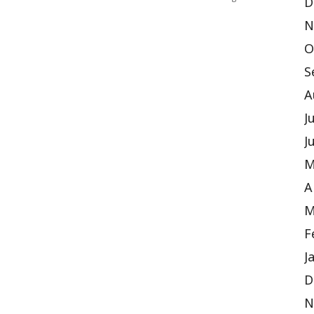
D
N
O
S
A
J
J
M
A
M
F
J
D
N