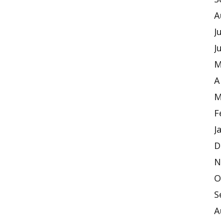
S
A
J
J
M
A
M
F
J
D
N
O
S
A