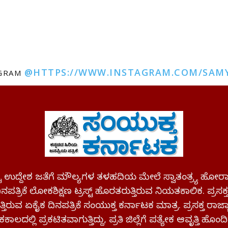
@HTTPS://WWW.INSTAGRAM.COM/SAM
AGRAM
ಪಷ್ಟ ಉದ್ದೇಶ ಜತೆಗೆ ಮೌಲ್ಯಗಳ ತಳಹದಿಯ ಮೇಲೆ ಸ್ವಾತಂತ್ರ್ಯ
ಪತ್ರಿಕೆ ಲೋಕಶಿಕ್ಷಣ ಟ್ರಸ್ಟ್ ಹೊರತರುತ್ತಿರುವ ನಿಯತಕಾಲಿಕ. ಪ್ರಸಕ
್ತಿರುವ ಏಕೈಕ ದಿನಪತ್ರಿಕೆ ಸಂಯುಕ್ತ ಕರ್ನಾಟಕ ಮಾತ್ರ. ಪ್ರಸಕ್ತ ರಾ
ಕಾಲದಲ್ಲಿ ಪ್ರಕಟಿತವಾಗುತ್ತಿದ್ದು, ಪ್ರತಿ ಜಿಲ್ಲೆಗೆ ಪತ್ಯೇಕ ಆವೃತ್ತಿ ಹೊಂದಿ