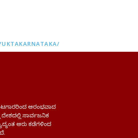
YUKTAKARNATAKA/
 ಹೋರಾಟಗಾರರಿಂದ ಆರಂಭವಾದ
್ತ ದೇಶದಲ್ಲಿ ಸಾರ್ವಜನಿಕ
ಜ್ಯಾದ್ಯಂತ ಆರು ಕಡೆಗಳಿಂದ
ದೆ.