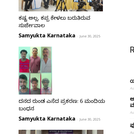
ಕಷ್ಟ ಅಲ್ಲ, ಕಪ್ಪ ಕೇಳಲು ಬರುತ್ತಿರುವ
ಸುರ್ಜೇವಾಲ
Samyukta Karnataka
-
June 30, 2025
ಯ
Au
ಅ
ದನದ ರುಂಡ ಎಸೆದ ಪ್ರಕರಣ: 6 ಮಂದಿಯ
ಮ
ಬಂಧನ
Au
Samyukta Karnataka
-
June 30, 2025
ಫು
Au