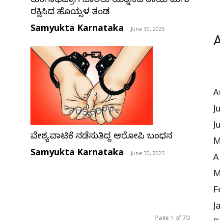
ತುಂಗಾಭದ್ರಾಗೆ ಹಾರಲು ಯತ್ನಿಸಿದ ತಾಯಿ ಮಗು
ರಕ್ಷಿಸಿದ ಹೊಯ್ಸಳ ತಂಡ
Samyukta Karnataka
-
June 30, 2025
A
A
J
J
ವೇಶ್ಯವಾಟಿಕೆ ನಡೆಸುತ್ತಿದ್ದ ಆರೋಪಿ ಬಂಧನ
M
Samyukta Karnataka
-
June 30, 2025
A
M
F
J
Page 1 of 70