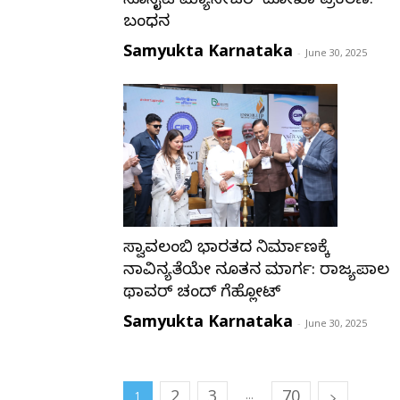
ಸೊಸೈಟಿ ಮ್ಯಾನೇಜರ್ ದೋಖಾ ಪ್ರಕರಣ:
ಬಂಧನ
Samyukta Karnataka
-
June 30, 2025
ಸ್ವಾವಲಂಬಿ ಭಾರತದ ನಿರ್ಮಾಣಕ್ಕೆ
ನಾವಿನ್ಯತೆಯೇ ನೂತನ ಮಾರ್ಗ: ರಾಜ್ಯಪಾಲ
ಥಾವರ್ ಚಂದ್ ಗೆಹ್ಲೋಟ್
Samyukta Karnataka
-
June 30, 2025
2
3
70
...
1