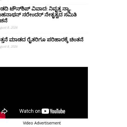
ಿಡದಿ ಟೌನ್‌ಶಿಪ್ ವಿವಾದ: ನಿವೃತ್ತ ನ್ಯಾ.
ುಹನಾಥನ್ ನರೇಂದರ್ ನೇತೃತ್ವದ ಸಮಿತಿ
ಚನೆ
gust 8, 2026
ಿತ್ತನೆ ಮಾಡದ ರೈತರಿಗೂ ಪರಿಹಾರಕ್ಕೆ ಚಿಂತನೆ
gust 8, 2026
Video Advertisement