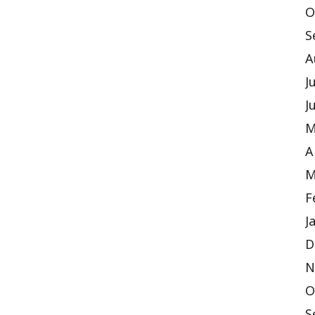
O
S
A
J
J
M
A
M
F
J
D
N
O