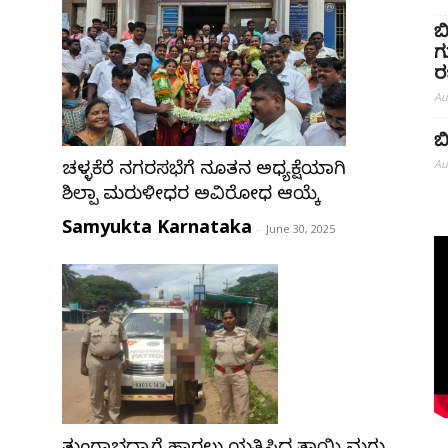
ಬ
ಗ
ರ
Au
ಬ
Au
ಚಳ್ಳಕೆರೆ ನಗರಸಭೆಗೆ ನೂತನ ಅಧ್ಯಕ್ಷೆಯಾಗಿ
ಶಿಲ್ಪಾ ಮರುಳೀಧರ ಅವಿರೋಧ ಆಯ್ಕೆ
Samyukta Karnataka
-
June 30, 2025