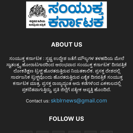
ABOUT US
ಸಂಯುಕ್ತ ಕರ್ನಾಟಕ : ಸ್ಪಷ್ಟ ಉದ್ದೇಶ ಜತೆಗೆ ಮೌಲ್ಯಗಳ ತಳಹದಿಯ ಮೇಲೆ
ಸ್ವಾತಂತ್ರ್ಯ ಹೋರಾಟಗಾರರಿಂದ ಆರಂಭವಾದ ಸಂಯುಕ್ತ ಕರ್ನಾಟಕ' ದಿನಪತ್ರಿಕೆ
ಲೋಕಶಿಕ್ಷಣ ಟ್ರಸ್ಟ್ ಹೊರತರುತ್ತಿರುವ ನಿಯತಕಾಲಿಕ. ಪ್ರಸಕ್ತ ದೇಶದಲ್ಲಿ
ಸಾರ್ವಜನಿಕ ಟ್ರಸ್ಟ್‌ವೊಂದು ಹೊರತರುತ್ತಿರುವ ಏಕೈಕ ದಿನಪತ್ರಿಕೆ ಸಂಯುಕ್ತ
ಕರ್ನಾಟಕ ಮಾತ್ರ. ಪ್ರಸಕ್ತ ರಾಜ್ಯಾದ್ಯಂತ ಆರು ಕಡೆಗಳಿಂದ ಏಕಕಾಲದಲ್ಲಿ
ಪ್ರಕಟಿತವಾಗುತ್ತಿದ್ದು, ಪ್ರತಿ ಜಿಲ್ಲೆಗೆ ಪತ್ಯೇಕ ಆವೃತ್ತಿ ಹೊಂದಿದೆ.
skblrnews@gmail.com
Contact us:
FOLLOW US