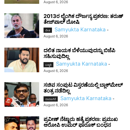
August 6, 2026
2013ರ ಲೈಂಗಿಕ ದೌರ್ಜನ್ಯ ಪ್ರಕರಣ: ತರುಣ್
ತೇಜ್‌ಪಾಲ್ ದೋಷಿ
Samyukta Karnataka
-
ದೇಶ
August 6, 2026
ದಲಿತ ನಾಯಕ ಬೆಳೆಯುವುದನ್ನು ಬಿಜೆಪಿ
ಸಹಿಸುವುದಿಲ್ಲ
Samyukta Karnataka
-
ಬಳ್ಳಾರಿ
August 6, 2026
ಸಚಿವ ಸಂಪುಟ ವಿಸ್ತರಣೆಯಲ್ಲಿ ಬ್ಲಾಕ್‌ಮೇಲ್
ತಂತ್ರ ನಡೆದಿಲ್ಲ
Samyukta Karnataka
-
ದಾವಣಗೆರೆ
August 6, 2026
ಪ್ರವೀಣ್ ನೆಟ್ಟಾರು ಹತ್ಯೆ ಪ್ರಕರಣ: ಪ್ರಮುಖ
ಆರೋಪಿ ಉಮರ್ ಫಾರೂಕ್ ಬಂಧನ