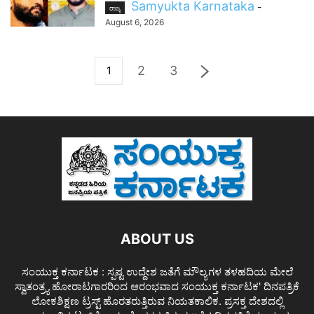
Samyukta Karnataka
-
ರಾಜ್ಯ
August 6, 2026
2
3
1
ABOUT US
ಸಂಯುಕ್ತ ಕರ್ನಾಟಕ : ಸ್ಪಷ್ಟ ಉದ್ದೇಶ ಜತೆಗೆ ಮೌಲ್ಯಗಳ ತಳಹದಿಯ ಮೇಲೆ
ಸ್ವಾತಂತ್ರ್ಯ ಹೋರಾಟಗಾರರಿಂದ ಆರಂಭವಾದ ಸಂಯುಕ್ತ ಕರ್ನಾಟಕ' ದಿನಪತ್ರಿಕೆ
ಲೋಕಶಿಕ್ಷಣ ಟ್ರಸ್ಟ್ ಹೊರತರುತ್ತಿರುವ ನಿಯತಕಾಲಿಕ. ಪ್ರಸಕ್ತ ದೇಶದಲ್ಲಿ