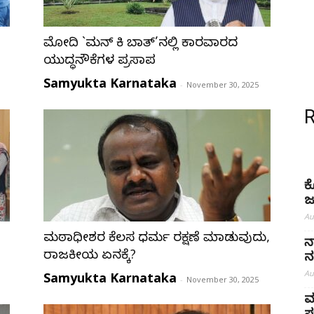
ಮೋದಿ `ಮನ್ ಕಿ ಬಾತ್’ನಲ್ಲಿ ಕಾರವಾರದ
ಯುದ್ಧನೌಕೆಗಳ ಪ್ರಸ್ತಾಪ
Samyukta Karnataka
-
November 30, 2025
ಕ
ಜ
Au
ಮಠಾಧೀಶರ ಕೆಲಸ ಧರ್ಮ ರಕ್ಷಣೆ ಮಾಡುವುದು,
ನ
ರಾಜಕೀಯ ಏನಕ್ಕೆ?
ನ
Au
Samyukta Karnataka
-
November 30, 2025
ಮ