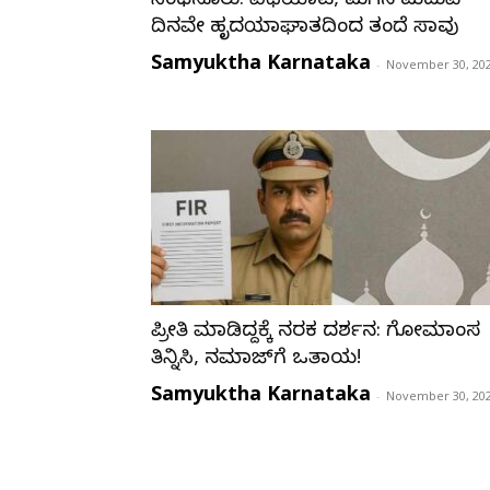
ಸಿಂಧನೂರು: ವಿಧಿಯಾಟ, ಮಗನ ಮದುವೆ
ದಿನವೇ ಹೃದಯಾಘಾತದಿಂದ ತಂದೆ ಸಾವು
Samyuktha Karnataka
-
November 30, 20
ಪ್ರೀತಿ ಮಾಡಿದ್ದಕ್ಕೆ ನರಕ ದರ್ಶನ: ಗೋಮಾಂಸ
ತಿನ್ನಿಸಿ, ನಮಾಜ್‌ಗೆ ಒತ್ತಾಯ!
Samyuktha Karnataka
-
November 30, 20