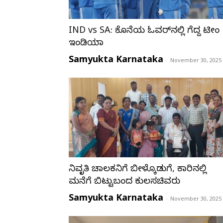
IND vs SA: ಕೊನೆಯ ಓವರ್​ನಲ್ಲಿ ಗೆದ್ದ ಟೀಂ
ಇಂಡಿಯಾ
Samyukta Karnataka
-
November 30, 2025
ನಿವೃತ್ತಿ ಚಾಲಕನಿಗೆ ಬೀಳ್ಕೊಡುಗೆ, ಕಾರಿನಲ್ಲಿ
ಮನೆಗೆ ಬಿಟ್ಟುಬಂದ ಕುಲಸಚಿವರು
Samyukta Karnataka
-
November 30, 2025