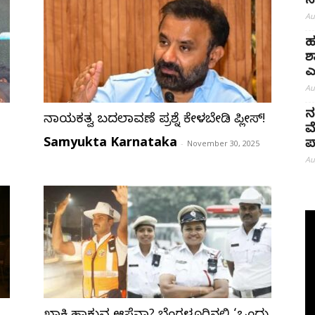
ಸ
Au
ಹ
ಶ
ಎ
Au
ನ
ನಾಯಕತ್ವ ಬದಲಾವಣೆ ಪ್ರಶ್ನೆ ಕೇಳಬೇಡಿ ಪ್ಲೀಸ್!
ಮ
Samyukta Karnataka
ಪ
-
November 30, 2025
Au