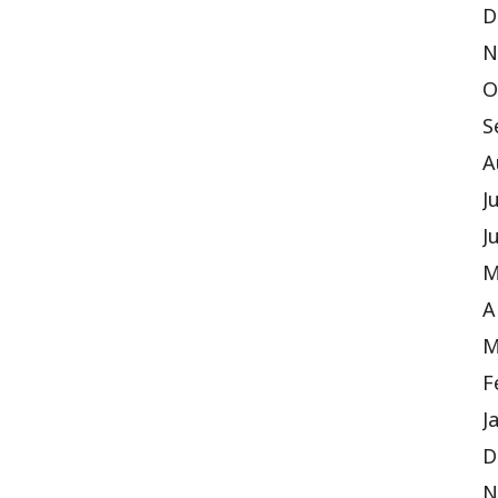
D
N
O
S
A
J
J
M
A
M
F
J
D
N