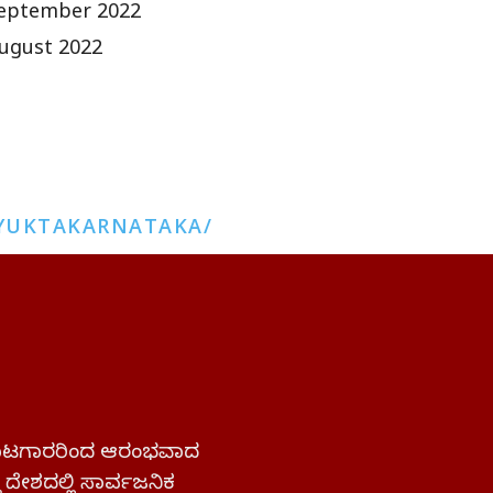
eptember 2022
ugust 2022
YUKTAKARNATAKA/
 ಹೋರಾಟಗಾರರಿಂದ ಆರಂಭವಾದ
್ತ ದೇಶದಲ್ಲಿ ಸಾರ್ವಜನಿಕ