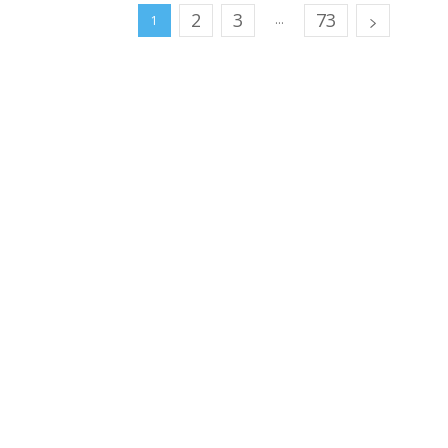
2
3
73
...
1