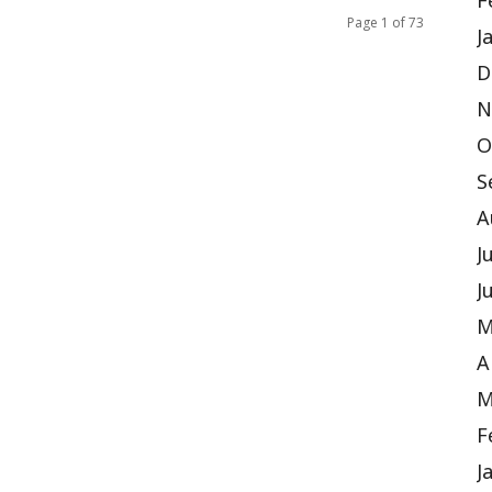
F
Page 1 of 73
J
D
N
O
S
A
J
J
M
A
M
F
J