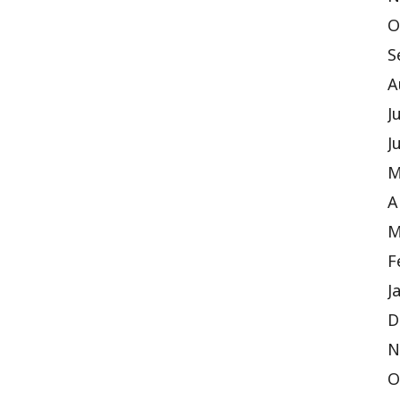
O
S
A
J
J
M
A
M
F
J
D
N
O