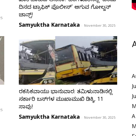
ಖಾಕಿ ಹಾಕುವ ಆಸೆನಾ? ಬೆಂಗಳೂರಿನಲ್ಲಿ ‘ಒಂದು
ದಿನದ ಟ್ರಾಫಿಕ್ ಪೊಲೀಸ್’ ಆಗುವ ಗೋಲ್ಡನ್
ಚಾನ್ಸ್!
25
Samyuktha Karnataka
-
November 30, 2025
A
A
J
ರಕ್ತಸಿಕ್ತವಾಯ್ತು ಭಾನುವಾರ: ತಮಿಳುನಾಡಿನಲ್ಲಿ
J
ಸರ್ಕಾರಿ ಬಸ್‌ಗಳ ಮುಖಾಮುಖಿ ಡಿಕ್ಕಿ, 11
M
ಸಾವು!
25
Samyuktha Karnataka
A
-
November 30, 2025
M