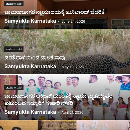
ಚಾಮರಾಜನಗರ
ಚಾಮರಾಜನಗರ ನ್ಯಾಯಾಲಯಕ್ಕೆ ಹುಸಿಬಾಂಬ್ ಬೆದರಿಕೆ
Samyukta Karnataka
-
June 24, 2026
ಚಾಮರಾಜನಗರ
ಚಿರತೆ ದಾಳಿಯಿಂದ ಬಾಲಕ ಸಾವು
Samyukta Karnataka
-
May 10, 2026
ಚಾಮರಾಜನಗರ
ಚಾಮರಾಜನಗರ ಆಕ್ಸಿಜನ್ ದುರಂತಕ್ಕೆ ನ್ಯಾಯ: ಮೃತಪಟ್ಟವರ
ಕುಟುಂಬದ ಸದಸ್ಯರಿಗೆ ಸರ್ಕಾರಿ ನೌಕರಿ
Samyukta Karnataka
-
April 21, 2026