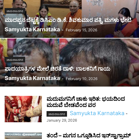
ಚಾಮರಾಜನಗರ
ಮಾದಪ್ಪನ ಬೆಟ್ಟಕ್ಕೆ ಡಿಸಿಎಂ ಡಿ.ಕೆ. ಶಿವಕುಮಾರ ಪತ್ನಿ, ಮಗಳು ಭೇಟಿ
Samyukta Karnataka
-
February 15, 2026
ಚಾಮರಾಜನಗರ
ಪಾದಯಾತ್ರಿಗಳ ಮೇಲೆ ಚಿರತೆ ದಾಳಿ: ಬಾಲಕನಿಗೆ ಗಾಯ
Samyukta Karnataka
-
February 10, 2026
ಮದುಮಗನಿಗೆ ಚಾಕು ಇರಿತ: ಭಯದಿಂದ
ಮದುವೆ ಬೇಡವೆಂದ ವರ
Samyukta Karnataka
-
ಚಾಮರಾಜನಗರ
January 29, 2026
ತಂದೆ – ಮಗನ ಒಗ್ಗೂಡಿಸಿದ ಇನ್‌ಸ್ಟಾಗ್ರಾಮ್