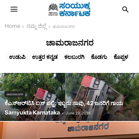
Home
ನಮ್ಮ ಜಿಲ್ಲೆ
ಚಾಮರಾಜನಗರ
ಚಾಮರಾಜನಗರ
ಉಡುಪಿ
ಉತ್ತರ ಕನ್ನಡ
ಕಲಬುರಗಿ
ಕೊಡಗು
ಕೊಪ್ಪಳ
ಕೋಲಾರ
ಗದಗ
ಚಾಮರಾಜನಗರ
ಚಿಕ್ಕಬಳ್ಳಾಪುರ
ಚಿಕ್ಕಮಗಳೂರು
ಚಿತ್ರದುರ್ಗ
ತುಮಕೂರು
ದಕ್ಷಿಣ ಕನ್ನಡ
ದಾವಣಗೆರೆ
ಧಾರವಾಡ
ಬಳ್ಳಾರಿ
ಬಾಗಲಕೋಟೆ
ಬೀದರ್
ಬೆಂಗಳೂರು
ಬೆಂಗಳೂರು ಗ್ರಾಮಾಂತರ
ಚಾಮರಾಜನಗರ
ಬೆಳಗಾವಿ
ಮಂಡ್ಯ
ಮೈಸೂರು
ಯಾದಗಿರಿ
ರಾಮನಗರ
ಕೆಎಸ್‌ಆರ್‌ಟಿಸಿ ಬಸ್ ಪಲ್ಟಿ: ಇಬ್ಬರು ಸಾವು, 42 ಜನರಿಗೆ ಗಾಯ
ರಾಯಚೂರು
ವಿಜಯನಗರ
ವಿಜಯಪುರ
ಶಿವಮೊಗ್ಗ
Samyukta Karnataka
ಹಾವೇರಿ
ಹಾಸನ
-
June 29, 2026