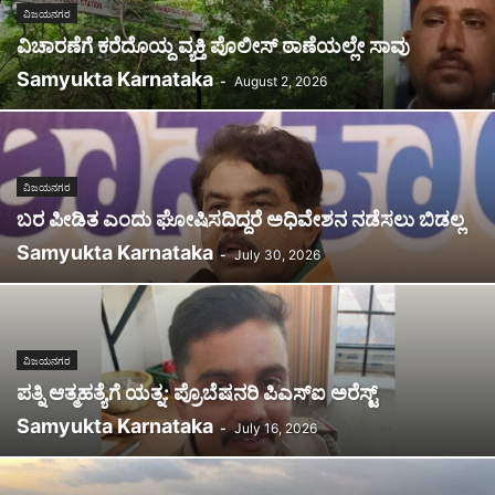
ವಿಜಯನಗರ
ವಿಚಾರಣೆಗೆ ಕರೆದೊಯ್ದ ವ್ಯಕ್ತಿ ಪೊಲೀಸ್‌ ಠಾಣೆಯಲ್ಲೇ ಸಾವು
Samyukta Karnataka
-
August 2, 2026
ವಿಜಯನಗರ
ಬರ ಪೀಡಿತ ಎಂದು ಘೋಷಿಸದಿದ್ದರೆ ಅಧಿವೇಶನ ನಡೆಸಲು ಬಿಡಲ್ಲ
Samyukta Karnataka
-
July 30, 2026
ವಿಜಯನಗರ
ಪತ್ನಿ ಆತ್ಮಹತ್ಯೆಗೆ ಯತ್ನ: ಪ್ರೊಬೆಷನರಿ ಪಿಎಸ್‌ಐ ಅರೆಸ್ಟ್
Samyukta Karnataka
-
July 16, 2026