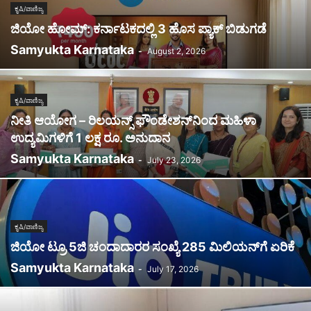
ಕೃಷಿ/ವಾಣಿಜ್ಯ
ಜಿಯೋ ಹೋಮ್: ಕರ್ನಾಟಕದಲ್ಲಿ 3 ಹೊಸ ಪ್ಯಾಕ್ ಬಿಡುಗಡೆ
Samyukta Karnataka
-
August 2, 2026
ಕೃಷಿ/ವಾಣಿಜ್ಯ
ನೀತಿ ಆಯೋಗ – ರಿಲಯನ್ಸ್ ಫೌಂಡೇಶನ್‌ನಿಂದ ಮಹಿಳಾ
ಉದ್ಯಮಿಗಳಿಗೆ 1 ಲಕ್ಷ ರೂ. ಅನುದಾನ
Samyukta Karnataka
-
July 23, 2026
ಕೃಷಿ/ವಾಣಿಜ್ಯ
ಜಿಯೋ ಟ್ರೂ 5ಜಿ ಚಂದಾದಾರರ ಸಂಖ್ಯೆ 285 ಮಿಲಿಯನ್‌ಗೆ ಏರಿಕೆ
Samyukta Karnataka
-
July 17, 2026