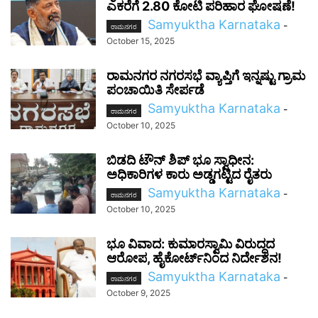
ಎಕರೆಗೆ 2.80 ಕೋಟಿ ಪರಿಹಾರ ಘೋಷಣೆ!
Samyuktha Karnataka
-
ರಾಮನಗರ
October 15, 2025
ರಾಮನಗರ ನಗರಸಭೆ ವ್ಯಾಪ್ತಿಗೆ ಇನ್ನಷ್ಟು ಗ್ರಾಮ
ಪಂಚಾಯಿತಿ ಸೇರ್ಪಡೆ
Samyuktha Karnataka
-
ರಾಮನಗರ
October 10, 2025
ಬಿಡದಿ ಟೌನ್ ಶಿಪ್ ಭೂ ಸ್ವಾಧೀನ:
ಅಧಿಕಾರಿಗಳ ಕಾರು ಅಡ್ಡಗಟ್ಟಿದ ರೈತರು
Samyuktha Karnataka
-
ರಾಮನಗರ
October 10, 2025
ಭೂ ವಿವಾದ: ಕುಮಾರಸ್ವಾಮಿ ವಿರುದ್ಧದ
ಆರೋಪ, ಹೈಕೋರ್ಟ್‌ನಿಂದ ನಿರ್ದೇಶನ!
Samyuktha Karnataka
-
ರಾಮನಗರ
October 9, 2025