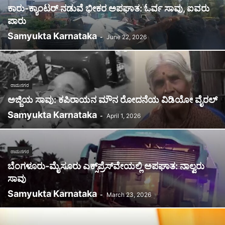
ಕಾರು-ಕ್ಯಾಂಟರ್ ನಡುವೆ ಭೀಕರ ಅಪಘಾತ: ಓರ್ವ ಸಾವು, ಐವರು
ಪಾರು
Samyukta Karnataka
-
June 22, 2026
ರಾಮನಗರ
ಅಜ್ಜಿಯ ಸಾವು: ಕಪಿರಾಯನ ಮೌನ ರೋದನೆಯ ವಿಡಿಯೋ ವೈರಲ್
Samyukta Karnataka
-
April 1, 2026
ರಾಮನಗರ
ಬೆಂಗಳೂರು-ಮೈಸೂರು ಎಕ್ಸ್‌ಪ್ರೆಸ್‌ವೇಯಲ್ಲಿ ಅಪಘಾತ: ನಾಲ್ವರು
ಸಾವು
Samyukta Karnataka
-
March 23, 2026