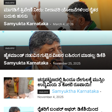
ರಾಮನಗರ
ಮಾಗಡಿಗೆ ತ್ರಿವೇಣಿ ನೀರು: ನೀರಾವರಿ ಯೋಜನೆಗಳಿಂದ ರೈತರ
ಬದುಕು ಹಸನು
Samyukta Karnataka
-
March 4, 2026
ರಾಮನಗರ
ಹೈಕಮಾಂಡ್ ನಡುವಿನ ಗುಟ್ಟಿನ ವಿಚಾರ ಬಹಿರಂಗ ಮಾಡಲ್ಲ: ಡಿಕೆಶಿ
Samyukta Karnataka
-
November 25, 2025
ಚನ್ನಪಟ್ಟಣದಲ್ಲಿ ಹಿಂದೂ ದೇಗುಲಕ್ಕೆ ಮುಸ್ಲಿಂ
ಉದ್ಯಮಿಯ 3 ಕೋಟಿ ರೂಪಾಯಿ!
Samyuktha Karnataka
-
ರಾಮನಗರ
November 4, 2025
ರೈತರಿಗೆ ಬಂಪರ್ ಆಫರ್: ಡಿಕೆಶಿಯಿಂದ