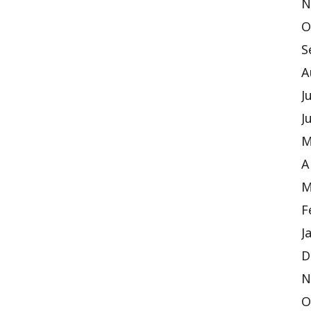
N
O
S
A
J
J
M
A
M
F
J
D
N
O