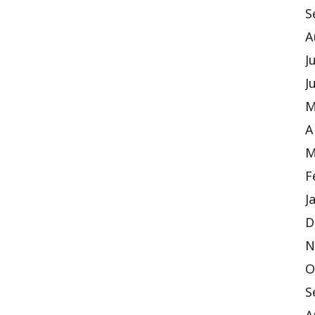
S
A
J
J
M
A
M
F
J
D
N
O
S