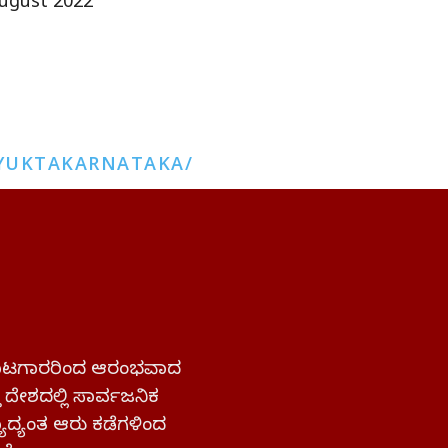
ugust 2022
YUKTAKARNATAKA/
 ಹೋರಾಟಗಾರರಿಂದ ಆರಂಭವಾದ
್ತ ದೇಶದಲ್ಲಿ ಸಾರ್ವಜನಿಕ
ಜ್ಯಾದ್ಯಂತ ಆರು ಕಡೆಗಳಿಂದ