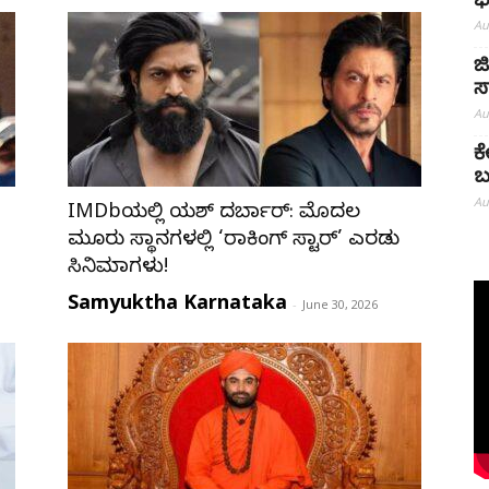
ಭ
Au
ಜ
ಸ
Au
ಕ
ಬ
Au
IMDbಯಲ್ಲಿ ಯಶ್ ದರ್ಬಾರ್: ಮೊದಲ
ಮೂರು ಸ್ಥಾನಗಳಲ್ಲಿ ‘ರಾಕಿಂಗ್ ಸ್ಟಾರ್’ ಎರಡು
ಸಿನಿಮಾಗಳು!
Samyuktha Karnataka
-
June 30, 2026