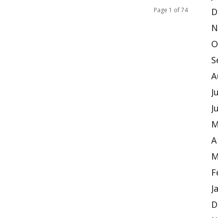
Page 1 of 74
D
N
O
S
A
J
J
M
A
M
F
J
D