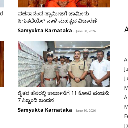
ಯರ
ವಚನಾನಂದ ಸ್ವಾಮೀಜಿಗೆ ಜಾಮೀನು
ಸಿಗುತ್ತದೆಯೇ? ನಾಳೆ ಮಹತ್ವದ ವಿಚಾರಣೆ
A
Samyukta Karnataka
-
June 30, 2026
A
J
J
M
ರೈತರ ಹೆಸರಲ್ಲಿ ಕಾರ್ಖಾನೆಗೆ 11 ಕೋಟಿ ವಂಚನೆ:
A
7 ಸಿಬ್ಬಂದಿ ಬಂಧನ
M
Samyukta Karnataka
-
June 30, 2026
F
J