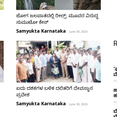
ಜೋಗ ಜಲಪಾತದಲ್ಲಿ ರೀಲ್ಸ್: ಮೂವರ ವಿರುದ್ಧ
ಸುಮುಟೋ ಕೇಸ್
Samyukta Karnataka
-
June 30, 2026
‘
ಮ
Au
ಐದು ದಶಕಗಳ ಬಳಿಕ ದಲಿತರಿಗೆ ದೇವಸ್ಥಾನ
ಹ
ಪ್ರವೇಶ
ಹ
Au
Samyukta Karnataka
-
June 30, 2026
ಬ