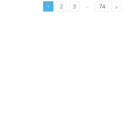
2
3
74
...
1