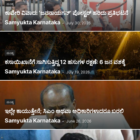
ಮಂಡ್ಯ
ಕಾವೇರಿ ವಿವಾದ: ʻಜನನಾಯಗನ್’ ಪೋಸ್ಟರ್ ಹರಿದು ಪ್ರತಿಭಟನೆ
Samyukta Karnataka
-
July 30, 2026
ಮಂಡ್ಯ
ಕಸಾಯಿಖಾನೆಗೆ ಸಾಗಿಸುತ್ತಿದ್ದ 12 ಹಸುಗಳ ರಕ್ಷಣೆ: 6 ಜನ ವಶಕ್ಕೆ
Samyukta Karnataka
-
July 19, 2026
ಮಂಡ್ಯ
ಇಲ್ಲೇ ಕಾಯುತ್ತೇನೆ; ಸಿಎಂ ಅಥವಾ ಅಧಿಕಾರಿಗಳಾದರೂ ಬರಲಿ
Samyukta Karnataka
-
June 26, 2026