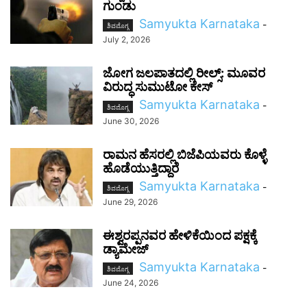
ಗುಂಡು
Samyukta Karnataka
-
ಶಿವಮೊಗ್ಗ
July 2, 2026
ಜೋಗ ಜಲಪಾತದಲ್ಲಿ ರೀಲ್ಸ್: ಮೂವರ
ವಿರುದ್ಧ ಸುಮುಟೋ ಕೇಸ್
Samyukta Karnataka
-
ಶಿವಮೊಗ್ಗ
June 30, 2026
ರಾಮನ ಹೆಸರಲ್ಲಿ ಬಿಜೆಪಿಯವರು ಕೊಳ್ಳೆ
ಹೊಡೆಯುತ್ತಿದ್ದಾರೆ
Samyukta Karnataka
-
ಶಿವಮೊಗ್ಗ
June 29, 2026
ಈಶ್ವರಪ್ಪನವರ ಹೇಳಿಕೆಯಿಂದ ಪಕ್ಷಕ್ಕೆ
ಡ್ಯಾಮೇಜ್
Samyukta Karnataka
-
ಶಿವಮೊಗ್ಗ
June 24, 2026