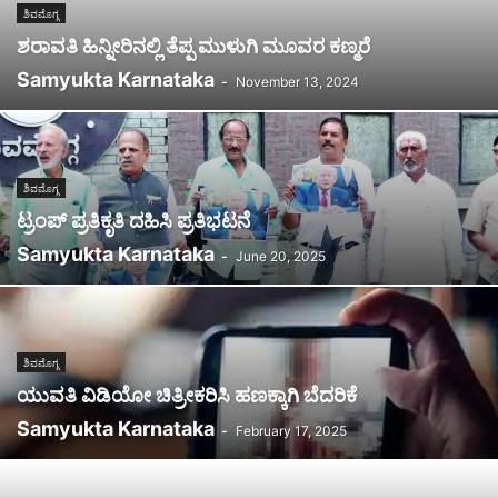
ಶಿವಮೊಗ್ಗ
ಶರಾವತಿ ಹಿನ್ನೀರಿನಲ್ಲಿ ತೆಪ್ಪ ಮುಳುಗಿ ಮೂವರ ಕಣ್ಮರೆ
Samyukta Karnataka
-
November 13, 2024
ಶಿವಮೊಗ್ಗ
ಟ್ರಂಪ್ ಪ್ರತಿಕೃತಿ ದಹಿಸಿ ಪ್ರತಿಭಟನೆ
Samyukta Karnataka
-
June 20, 2025
ಶಿವಮೊಗ್ಗ
ಯುವತಿ ವಿಡಿಯೋ ಚಿತ್ರೀಕರಿಸಿ ಹಣಕ್ಕಾಗಿ ಬೆದರಿಕೆ
Samyukta Karnataka
-
February 17, 2025