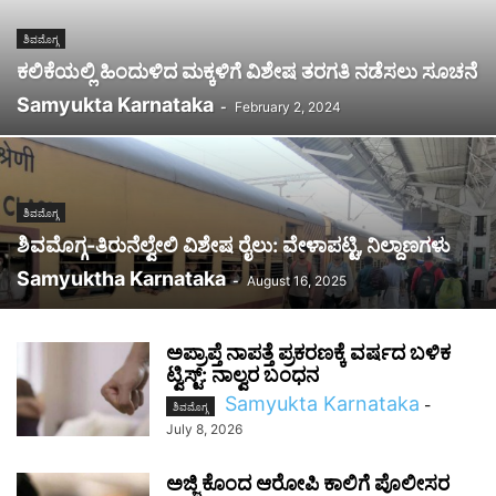
ಶಿವಮೊಗ್ಗ
ಕಲಿಕೆಯಲ್ಲಿ ಹಿಂದುಳಿದ ಮಕ್ಕಳಿಗೆ ವಿಶೇಷ ತರಗತಿ ನಡೆಸಲು ಸೂಚನೆ
Samyukta Karnataka
-
February 2, 2024
ಶಿವಮೊಗ್ಗ
ಶಿವಮೊಗ್ಗ-ತಿರುನೆಲ್ವೇಲಿ ವಿಶೇಷ ರೈಲು: ವೇಳಾಪಟ್ಟಿ, ನಿಲ್ದಾಣಗಳು
Samyuktha Karnataka
-
August 16, 2025
ಅಪ್ರಾಪ್ತೆ ನಾಪತ್ತೆ ಪ್ರಕರಣಕ್ಕೆ ವರ್ಷದ ಬಳಿಕ
ಟ್ವಿಸ್ಟ್: ನಾಲ್ವರ ಬಂಧನ
Samyukta Karnataka
-
ಶಿವಮೊಗ್ಗ
July 8, 2026
ಅಜ್ಜಿ ಕೊಂದ ಆರೋಪಿ ಕಾಲಿಗೆ ಪೊಲೀಸರ