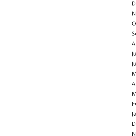
D
N
O
S
A
J
J
M
A
M
F
J
D
N