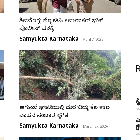
ೆ
ಶಿವಮೊಗ್ಗ: ಜ್ಯೋತಿಷಿ ಕಮಲಾಕರ್ ಭಟ್
ಪೊಲೀಸ್ ವಶಕ್ಕೆ
Samyukta Karnataka
-
April 7, 2026
ಕ
ಆಗುಂಬೆ ಘಾಟಿಯಲ್ಲಿ ಮರ ಬಿದ್ದು ಕೆಲ ಕಾಲ
Au
ವಾಹನ ಸಂಚಾರ ಸ್ಥಗಿತ
ಎ
Samyukta Karnataka
-
March 27, 2026
ಕ
Au