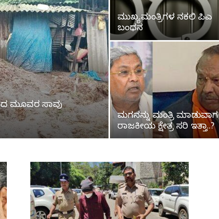
ಮುಖ್ಯಮಂತ್ರಿಗಳ ನಕಲಿ ಪಿಎ
ಬಂಧನ
ುಂಬದ ಮೂವರ ಸಾವು
ಮಗನನ್ನು ಮಂತ್ರಿ ಮಾಡುವಾಗ
ರಾಜಕೀಯ ಕ್ಷೇತ್ರ ಸರಿ ಇತ್ತಾ..?