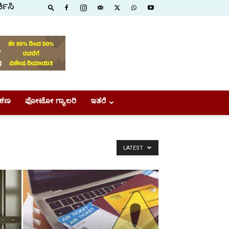
ಕಿಸಿ
ಕಣ
ಫೋಟೋ ಗ್ಯಾಲರಿ
ಇತರೆ
LATEST