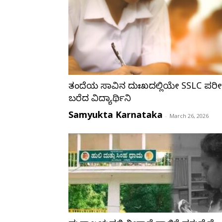
ತಂದೆಯ ಸಾವಿನ ದುಃಖದಲ್ಲಿಯೇ SSLC ಪರೀಕ್
ಬರೆದ ವಿದ್ಯಾರ್ಥಿನಿ
Samyukta Karnataka
-
March 26, 2026