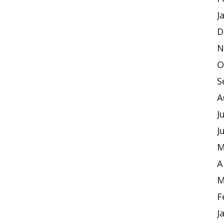
F
J
D
N
O
S
A
J
J
M
A
M
F
J