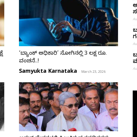
ಅ
ಸ
Au
ಬ
ಗ
Au
ಷೆ
‘ಬ್ಯಾಂಕ್ ಅಧಿಕಾರಿ’ ಸೋಗಿನಲ್ಲಿ 3 ಲಕ್ಷ ರೂ.
ಬ
ವಂಚನೆ..!
ಮ
Au
Samyukta Karnataka
-
March 23, 2026