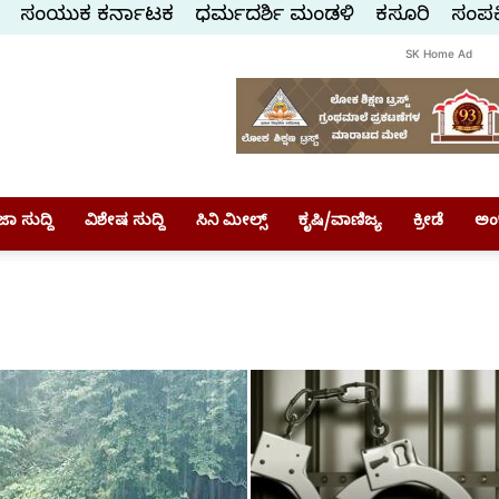
ಸಂಯುಕ್ತ ಕರ್ನಾಟಕ
ಧರ್ಮದರ್ಶಿ ಮಂಡಳಿ
ಕಸ್ತೂರಿ
ಸಂಪರ್
SK Home Ad
ಾ ಸುದ್ದಿ
ವಿಶೇಷ ಸುದ್ದಿ
ಸಿನಿ ಮೀಲ್ಸ್
ಕೃಷಿ/ವಾಣಿಜ್ಯ
ಕ್ರೀಡೆ
ಅಂ