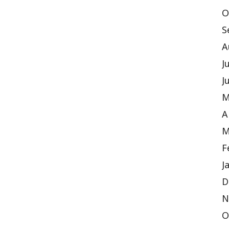
O
S
A
J
J
M
A
M
F
J
D
N
O