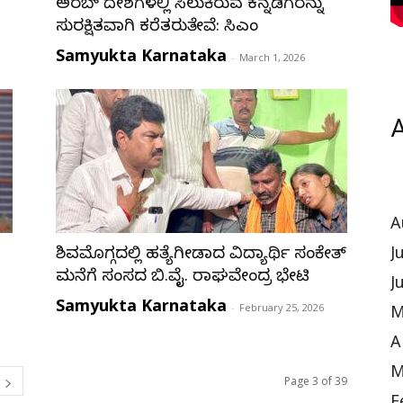
ಅರಬ್ ದೇಶಗಳಲ್ಲಿ ಸಿಲುಕಿರುವ ಕನ್ನಡಿಗರನ್ನು
ಸುರಕ್ಷಿತವಾಗಿ ಕರೆತರುತ್ತೇವೆ: ಸಿಎಂ
Samyukta Karnataka
-
March 1, 2026
A
A
ಶಿವಮೊಗ್ಗದಲ್ಲಿ ಹತ್ಯೆಗೀಡಾದ ವಿದ್ಯಾರ್ಥಿ ಸಂಕೇತ್
J
ಮನೆಗೆ ಸಂಸದ ಬಿ.ವೈ. ರಾಘವೇಂದ್ರ ಭೇಟಿ
J
Samyukta Karnataka
-
February 25, 2026
M
A
M
Page 3 of 39