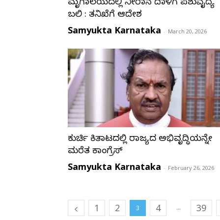
ಮೃಗಾಲಯದಲ್ಲಿ ನೀರಾನೆ ದಾಳಿಗೆ ಪಶುವೈದ್ಯೆ
ಬಲಿ : ತನಿಖೆಗೆ ಆದೇಶ
Samyukta Karnataka
-
March 20, 2026
ಕುರ್ಚಿ ಕಿತ್ತಾಟದಲ್ಲಿ ರಾಜ್ಯದ ಅಭಿವೃದ್ಧಿಯನ್ನೇ
ಮರೆತ ಕಾಂಗ್ರೆಸ್
Samyukta Karnataka
-
February 26, 2026
1
2
4
39
...
3