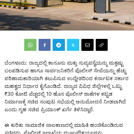
ಬೆಂಗಳೂರು: ರಾಜ್ಯದಲ್ಲಿ ಕಾನೂನು ಮತ್ತು ಸುವ್ಯವಸ್ಥೆಯನ್ನು ಮತ್ತಷ್ಟು
ಬಲಪಡಿಸುವ ಹಾಗೂ ಸಾರ್ವಜನಿಕರಿಗೆ ಪೊಲೀಸ್ ಸೇವೆಯನ್ನು ಹೆಚ್ಚು
ಪರಿಣಾಮಕಾರಿಯಾಗಿ ತಲುಪಿಸುವ ಉದ್ದೇಶದಿಂದ ಕರ್ನಾಟಕ ಸರ್ಕಾರ
ಮಹತ್ವದ ನಿರ್ಧಾರ ಕೈಗೊಂಡಿದೆ. ರಾಜ್ಯದ ವಿವಿಧ ಜಿಲ್ಲೆಗಳಲ್ಲಿ ಒಟ್ಟು
₹30 ಕೋಟಿ ವೆಚ್ಚದಲ್ಲಿ 10 ಹೊಸ ಪೊಲೀಸ್ ಠಾಣೆಗಳ ಕಟ್ಟಡ
ನಿರ್ಮಾಣಕ್ಕೆ ಸಚಿವ ಸಂಪುಟ ಸಭೆಯಲ್ಲಿ ಅನುಮೋದನೆ ನೀಡಲಾಗಿದೆ
ಎಂದು ಗೃಹ ಸಚಿವ ಪ್ರಿಯಾಂಕ್ ಖರ್ಗೆ ತಿಳಿಸಿದ್ದಾರೆ.
ಈ ಕುರಿತು ಸಾಮಾಜಿಕ ಜಾಲತಾಣದಲ್ಲಿ ಮಾಹಿತಿ ಹಂಚಿಕೊಂಡಿರುವ
ಸಚಿವರು, ಪೊಲೀಸ್ ಇಲಾಖೆಯ ಮೂಲಸೌಕರ್ಯವನ್ನು