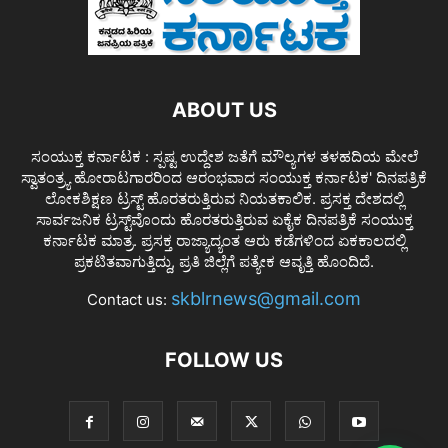
ABOUT US
ಸಂಯುಕ್ತ ಕರ್ನಾಟಕ : ಸ್ಪಷ್ಟ ಉದ್ದೇಶ ಜತೆಗೆ ಮೌಲ್ಯಗಳ ತಳಹದಿಯ ಮೇಲೆ
ಸ್ವಾತಂತ್ರ್ಯ ಹೋರಾಟಗಾರರಿಂದ ಆರಂಭವಾದ ಸಂಯುಕ್ತ ಕರ್ನಾಟಕ' ದಿನಪತ್ರಿಕೆ
ಲೋಕಶಿಕ್ಷಣ ಟ್ರಸ್ಟ್ ಹೊರತರುತ್ತಿರುವ ನಿಯತಕಾಲಿಕ. ಪ್ರಸಕ್ತ ದೇಶದಲ್ಲಿ
ಸಾರ್ವಜನಿಕ ಟ್ರಸ್ಟ್‌ವೊಂದು ಹೊರತರುತ್ತಿರುವ ಏಕೈಕ ದಿನಪತ್ರಿಕೆ ಸಂಯುಕ್ತ
ಕರ್ನಾಟಕ ಮಾತ್ರ. ಪ್ರಸಕ್ತ ರಾಜ್ಯಾದ್ಯಂತ ಆರು ಕಡೆಗಳಿಂದ ಏಕಕಾಲದಲ್ಲಿ
ಪ್ರಕಟಿತವಾಗುತ್ತಿದ್ದು, ಪ್ರತಿ ಜಿಲ್ಲೆಗೆ ಪತ್ಯೇಕ ಆವೃತ್ತಿ ಹೊಂದಿದೆ.
skblrnews@gmail.com
Contact us:
FOLLOW US