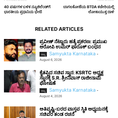
40 ವರ್ಷಗಳ ಬಳಿಕ ನ್ಯೂಜಿಲೆಂಡ್‌ಗೆ
ಬಾಗಲಕೋಟೆಯ BTDA ಕಚೇರಿಯಲ್ಲಿ
ಭಾರತೀಯ ಪ್ರಧಾನಿಯ ಭೇಟಿ
ಲೋಕಾಯುಕ್ತ ದಾಳಿ
RELATED ARTICLES
ಪ್ರವೀಣ್ ನೆಟ್ಟಾರು ಹತ್ಯೆ ಪ್ರಕರಣ: ಪ್ರಮುಖ
ಆರೋಪಿ ಉಮರ್ ಫಾರೂಕ್ ಬಂಧನ
Samyukta Karnataka
-
ರಾಜ್ಯ
August 6, 2026
ಕೈತಪ್ಪಿದ ಸಚಿವ ಸ್ಥಾನ: KSRTC ಅಧ್ಯಕ್ಷ
ಸ್ಥಾನಕ್ಕೆ S.R. ಶ್ರೀನಿವಾಸ್ ರಾಜೀನಾಮೆ
ಘೋಷಣೆ
Samyukta Karnataka
-
ರಾಜ್ಯ
August 4, 2026
ಅತಿವೃಷ್ಟಿ-ಬರದ ವಾಸ್ತವ ಸ್ಥಿತಿ ಅಧ್ಯಯನಕ್ಕೆ
ಸಚಿವರ ತಂಡ ರಚನೆ