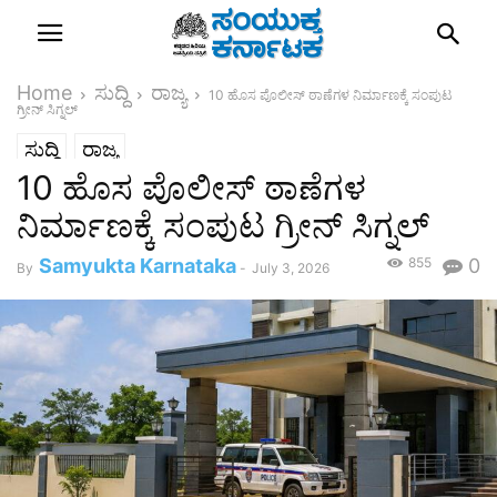
Home
ಸುದ್ದಿ
ರಾಜ್ಯ
10 ಹೊಸ ಪೊಲೀಸ್ ಠಾಣೆಗಳ ನಿರ್ಮಾಣಕ್ಕೆ ಸಂಪುಟ
ಗ್ರೀನ್ ಸಿಗ್ನಲ್
ಸುದ್ದಿ
ರಾಜ್ಯ
10 ಹೊಸ ಪೊಲೀಸ್ ಠಾಣೆಗಳ
ನಿರ್ಮಾಣಕ್ಕೆ ಸಂಪುಟ ಗ್ರೀನ್ ಸಿಗ್ನಲ್
Samyukta Karnataka
855
0
By
-
July 3, 2026