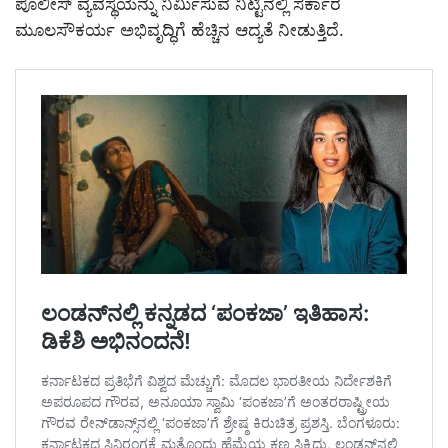
ಪೊಲೀಸ್ ವ್ಯವಸ್ಥೆಯನ್ನು ನಿರ್ಮಿಸುವ ನಿಟ್ಟಿನಲ್ಲಿ ಸರ್ಕಾರ
ಮೂಲಸೌಕರ್ಯ ಅಭಿವೃದ್ಧಿಗೆ ಹೆಚ್ಚಿನ ಆದ್ಯತೆ ನೀಡುತ್ತಿದೆ.