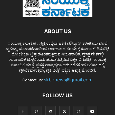
ABOUT US
ಸಂಯುಕ್ತ ಕರ್ನಾಟಕ : ಸ್ಪಷ್ಟ ಉದ್ದೇಶ ಜತೆಗೆ ಮೌಲ್ಯಗಳ ತಳಹದಿಯ ಮೇಲೆ
ಸ್ವಾತಂತ್ರ್ಯ ಹೋರಾಟಗಾರರಿಂದ ಆರಂಭವಾದ ಸಂಯುಕ್ತ ಕರ್ನಾಟಕ' ದಿನಪತ್ರಿಕೆ
ಲೋಕಶಿಕ್ಷಣ ಟ್ರಸ್ಟ್ ಹೊರತರುತ್ತಿರುವ ನಿಯತಕಾಲಿಕ. ಪ್ರಸಕ್ತ ದೇಶದಲ್ಲಿ
ಸಾರ್ವಜನಿಕ ಟ್ರಸ್ಟ್‌ವೊಂದು ಹೊರತರುತ್ತಿರುವ ಏಕೈಕ ದಿನಪತ್ರಿಕೆ ಸಂಯುಕ್ತ
ಕರ್ನಾಟಕ ಮಾತ್ರ. ಪ್ರಸಕ್ತ ರಾಜ್ಯಾದ್ಯಂತ ಆರು ಕಡೆಗಳಿಂದ ಏಕಕಾಲದಲ್ಲಿ
ಪ್ರಕಟಿತವಾಗುತ್ತಿದ್ದು, ಪ್ರತಿ ಜಿಲ್ಲೆಗೆ ಪತ್ಯೇಕ ಆವೃತ್ತಿ ಹೊಂದಿದೆ.
skblrnews@gmail.com
Contact us:
FOLLOW US