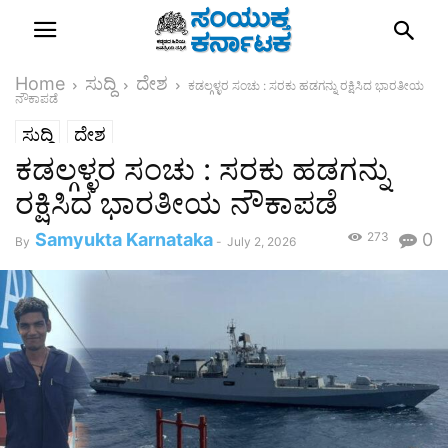
Home
ಸುದ್ದಿ
ದೇಶ
ಕಡಲ್ಗಳ್ಳರ ಸಂಚು : ಸರಕು ಹಡಗನ್ನು ರಕ್ಷಿಸಿದ ಭಾರತೀಯ
ನೌಕಾಪಡೆ
ಸುದ್ದಿ
ದೇಶ
ಕಡಲ್ಗಳ್ಳರ ಸಂಚು : ಸರಕು ಹಡಗನ್ನು
ರಕ್ಷಿಸಿದ ಭಾರತೀಯ ನೌಕಾಪಡೆ
Samyukta Karnataka
273
0
By
-
July 2, 2026