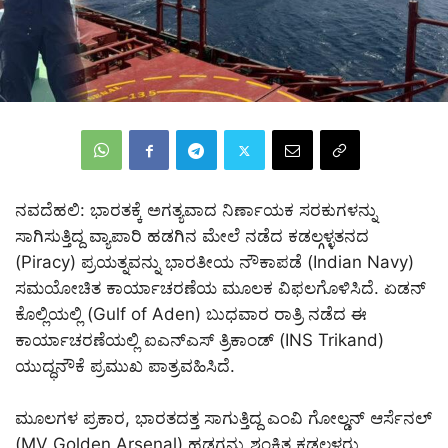
ನವದೆಹಲಿ: ಭಾರತಕ್ಕೆ ಅಗತ್ಯವಾದ ನಿರ್ಣಾಯಕ ಸರಕುಗಳನ್ನು
ಸಾಗಿಸುತ್ತಿದ್ದ ವ್ಯಾಪಾರಿ ಹಡಗಿನ ಮೇಲೆ ನಡೆದ ಕಡಲ್ಗಳ್ಳತನದ
(Piracy) ಪ್ರಯತ್ನವನ್ನು ಭಾರತೀಯ ನೌಕಾಪಡೆ (Indian Navy)
ಸಮಯೋಚಿತ ಕಾರ್ಯಾಚರಣೆಯ ಮೂಲಕ ವಿಫಲಗೊಳಿಸಿದೆ. ಏಡನ್
ಕೊಲ್ಲಿಯಲ್ಲಿ (Gulf of Aden) ಬುಧವಾರ ರಾತ್ರಿ ನಡೆದ ಈ
ಕಾರ್ಯಾಚರಣೆಯಲ್ಲಿ ಐಎನ್‌ಎಸ್ ತ್ರಿಕಾಂಡ್ (INS Trikand)
ಯುದ್ಧನೌಕೆ ಪ್ರಮುಖ ಪಾತ್ರವಹಿಸಿದೆ.
ಮೂಲಗಳ ಪ್ರಕಾರ, ಭಾರತದತ್ತ ಸಾಗುತ್ತಿದ್ದ ಎಂವಿ ಗೋಲ್ಡನ್ ಆರ್ಸೆನಲ್
(MV Golden Arsenal) ಹಡಗನ್ನು ಶಂಕಿತ ಕಡಲ್ಗಳ್ಳರು