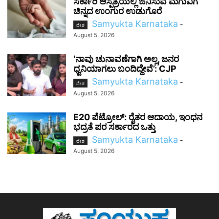
ಸರ್ಕಾರಿ ಆಸ್ಪತ್ರೆಯಲ್ಲಿ ಜನಿಸುವ ಮಗುವಿಗೆ
ಚಿನ್ನದ ಉಂಗುರ ಉಡುಗೊರೆ
Samyukta Karnataka
-
ದೇಶ
August 5, 2026
‘ನಾವು ಚುನಾವಣೆಗಾಗಿ ಅಲ್ಲ, ಜನರ
ಧ್ವನಿಯಾಗಲು ಬಂದಿದ್ದೇವೆ’: CJP
Samyukta Karnataka
-
ದೇಶ
August 5, 2026
E20 ಪೆಟ್ರೋಲ್: ರೈತರ ಆದಾಯ, ಇಂಧನ
ಭದ್ರತೆ ಪರ ಸರ್ಕಾರದ ಒತ್ತು
Samyukta Karnataka
-
ದೇಶ
August 5, 2026