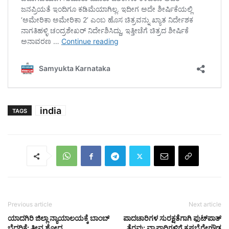
india
TAGS
Previous article
Next article
ಯಾದಗಿರಿ ಜಿಲ್ಲಾ ನ್ಯಾಯಾಲಯಕ್ಕೆ ಬಾಂಬ್
ಪಾದಚಾರಿಗಳ ಸುರಕ್ಷತೆಗಾಗಿ ಫುಟ್‌ಪಾತ್‌
ಬೆದರಿಕೆ: ತೀವ್ರ ಶೋಧ
ತೆರವು: ವ್ಯಾಪಾರಿಗಳಿಗೆ ಕೃಷ್ಣಭೈರೇಗೌಡ