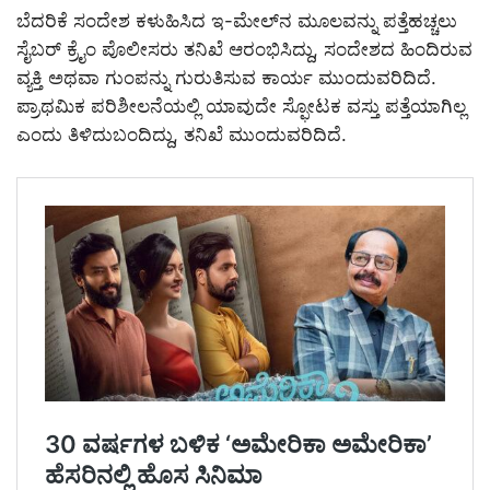
ಬೆದರಿಕೆ ಸಂದೇಶ ಕಳುಹಿಸಿದ ಇ-ಮೇಲ್‌ನ ಮೂಲವನ್ನು ಪತ್ತೆಹಚ್ಚಲು
ಸೈಬರ್ ಕ್ರೈಂ ಪೊಲೀಸರು ತನಿಖೆ ಆರಂಭಿಸಿದ್ದು, ಸಂದೇಶದ ಹಿಂದಿರುವ
ವ್ಯಕ್ತಿ ಅಥವಾ ಗುಂಪನ್ನು ಗುರುತಿಸುವ ಕಾರ್ಯ ಮುಂದುವರಿದಿದೆ.
ಪ್ರಾಥಮಿಕ ಪರಿಶೀಲನೆಯಲ್ಲಿ ಯಾವುದೇ ಸ್ಫೋಟಕ ವಸ್ತು ಪತ್ತೆಯಾಗಿಲ್ಲ
ಎಂದು ತಿಳಿದುಬಂದಿದ್ದು, ತನಿಖೆ ಮುಂದುವರಿದಿದೆ.