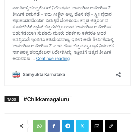
#Chikkamagaluru
TAGS