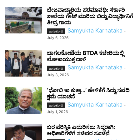
ಬೇಜವಾಬ್ದಾರಿಯ ಪರಮಾವಧಿ: ಸರ್ಕಾರಿ
ಶಾಲೆಯ ಗೇಟ್ ಮುರಿದು ಬಿದ್ದು ವಿದ್ಯಾರ್ಥಿನಿಗೆ
ತೀವ್ರ ಗಾಯ
Samyukta Karnataka
-
ಬಾಗಲಕೋಟೆ
July 6, 2026
ಬಾಗಲಕೋಟೆಯ BTDA ಕಚೇರಿಯಲ್ಲಿ
ಲೋಕಾಯುಕ್ತ ದಾಳಿ
Samyukta Karnataka
-
ಬಾಗಲಕೋಟೆ
July 3, 2026
ʻಧೋಬಿ ಕಾ ಕುತ್ತಾ…ʼ ಹೇಳಿಕೆಗೆ ಸಿದ್ದು ಸವದಿ
ಕ್ಷಮೆ ಯಾಚನೆ
Samyukta Karnataka
-
ಬಾಗಲಕೋಟೆ
July 1, 2026
ಬರ ಪರಿಸ್ಥಿತಿ ಎದುರಿಸಲು ಸಿದ್ಧರಾಗಿ:
ಅಧಿಕಾರಿಗಳಿಗೆ ಸಚಿವರ ಸೂಚನೆ