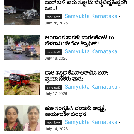
ಬಾರ್ ಬಳಿ ಕಾರು ಸ್ಫೋಟ: ಬೆಚ್ಚಿಬಿದ್ದ ಹಿಪ್ಪರಗಿ
ಜನ..!
Samyukta Karnataka
-
ಬಾಗಲಕೋಟೆ
July 26, 2026
ಅಂಗಾಂಗ ಸಾಗಣೆ: ಬಾಗಲಕೋಟೆ to
ಬೆಳಗಾವಿ ‘ಜೀರೋ ಟ್ರಾಫಿಕ್’!
Samyukta Karnataka
-
ಬಾಗಲಕೋಟೆ
July 18, 2026
ದಾರಿ ತಪ್ಪಿದ ಕೆಎಸ್‌ಆರ್‌ಟಿಸಿ ಬಸ್:
ಪ್ರಯಾಣಿಕರು ಪಾರು
Samyukta Karnataka
-
ಬಾಗಲಕೋಟೆ
July 17, 2026
ಹಣ ಸಂಗ್ರಹಿಸಿ ವಂಚನೆ: ಅಧ್ಯಕ್ಷೆ,
ಕಾರ್ಯದರ್ಶಿ ಬಂಧನ
Samyukta Karnataka
-
ಬಾಗಲಕೋಟೆ
July 14, 2026