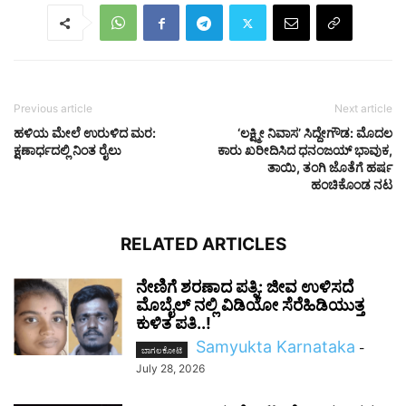
Previous article
Next article
ಹಳಿಯ ಮೇಲೆ ಉರುಳಿದ ಮರ:
‘ಲಕ್ಷ್ಮೀ ನಿವಾಸ’ ಸಿದ್ದೇಗೌಡ: ಮೊದಲ
ಕ್ಷಣಾರ್ಧದಲ್ಲಿ ನಿಂತ ರೈಲು
ಕಾರು ಖರೀದಿಸಿದ ಧನಂಜಯ್‌ ಭಾವುಕ,
ತಾಯಿ, ತಂಗಿ ಜೊತೆಗೆ ಹರ್ಷ
ಹಂಚಿಕೊಂಡ ನಟ
RELATED ARTICLES
ನೇಣಿಗೆ ಶರಣಾದ ಪತ್ನಿ: ಜೀವ ಉಳಿಸದೆ
ಮೊಬೈಲ್ ನಲ್ಲಿ ವಿಡಿಯೋ ಸೆರೆಹಿಡಿಯುತ್ತ
ಕುಳಿತ ಪತಿ..!
Samyukta Karnataka
-
ಬಾಗಲಕೋಟೆ
July 28, 2026