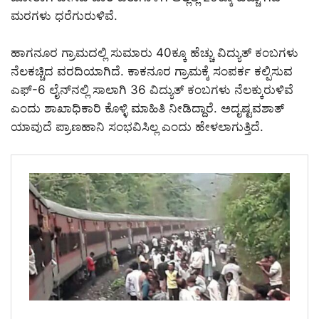
ಮರಗಳು ಧರೆಗುರುಳಿವೆ.
ಹಾಗನೂರ ಗ್ರಾಮದಲ್ಲಿ ಸುಮಾರು 40ಕ್ಕೂ ಹೆಚ್ಚು ವಿದ್ಯುತ್ ಕಂಬಗಳು
ನೆಲಕಚ್ಚಿದ ವರದಿಯಾಗಿದೆ. ಕಾಕನೂರ ಗ್ರಾಮಕ್ಕೆ ಸಂಪರ್ಕ ಕಲ್ಪಿಸುವ
ಎಫ್-6 ಲೈನ್‌ನಲ್ಲಿ ಸಾಲಾಗಿ 36 ವಿದ್ಯುತ್ ಕಂಬಗಳು ನೆಲಕ್ಕುರುಳಿವೆ
ಎಂದು ಶಾಖಾಧಿಕಾರಿ ಕೊಳ್ಳಿ ಮಾಹಿತಿ ನೀಡಿದ್ದಾರೆ. ಅದೖಷ್ಟವಶಾತ್
ಯಾವುದೆ ಪ್ರಾಣಹಾನಿ ಸಂಭವಿಸಿಲ್ಲ ಎಂದು ಹೇಳಲಾಗುತ್ತಿದೆ.