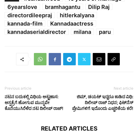
6yearslove
bramhagantu
Dilip Raj
directordileepraj
hitlerkalyana
kannada-film
Kannadaactress
kannadaserialdirector
milana
paru
Previous article
Next article
ನಟನ ಬದುಕಲ್ಲಿ ವಿಧಿಯ ಅಟ್ಟಹಾಸ:
ಜಿಮ್, ಡಯಟ್ ಇದ್ದರೂ ಕಾಡಿದ ವಿಧಿ:
ಆಸ್ಪತ್ರೆಗೆ ಹೋಗುವ ಮುನ್ನವೇ
ದಿಲೀಪ್ ರಾಜ್ ನಿಧನ; ಫಿಟ್‌ನೆಸ್
ಕೊನೆಯುಸಿರೆಳೆದ ನಟ ದಿಲೀಪ್ ರಾಜ್!
ಪ್ರೇಮಿಗಳಿಗೆ ಇದೊಂದು ಎಚ್ಚರಿಕೆಯ ಕರೆ!
RELATED ARTICLES