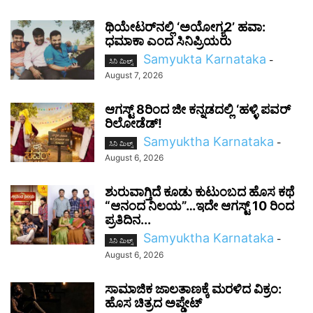
ಥಿಯೇಟರ್‌ನಲ್ಲಿ ‘ಅಯೋಗ್ಯ2’ ಹವಾ:
ಧಮಾಕಾ ಎಂದ ಸಿನಿಪ್ರಿಯರು
Samyukta Karnataka
-
ಸಿನಿ ಮಿಲ್ಸ್
August 7, 2026
ಆಗಸ್ಟ್ 8ರಿಂದ ಜೀ ಕನ್ನಡದಲ್ಲಿ ‘ಹಳ್ಳಿ ಪವರ್
ರಿಲೋಡೆಡ್!
Samyuktha Karnataka
-
ಸಿನಿ ಮಿಲ್ಸ್
August 6, 2026
ಶುರುವಾಗ್ತಿದೆ ಕೂಡು ಕುಟುಂಬದ ಹೊಸ ಕಥೆ
“ಆನಂದ ನಿಲಯ”…ಇದೇ ಆಗಸ್ಟ್ 10 ರಿಂದ
ಪ್ರತಿದಿನ...
Samyuktha Karnataka
-
ಸಿನಿ ಮಿಲ್ಸ್
August 6, 2026
ಸಾಮಾಜಿಕ ಜಾಲತಾಣಕ್ಕೆ ಮರಳಿದ ವಿಕ್ರಂ:
ಹೊಸ ಚಿತ್ರದ ಅಪ್ಡೇಟ್