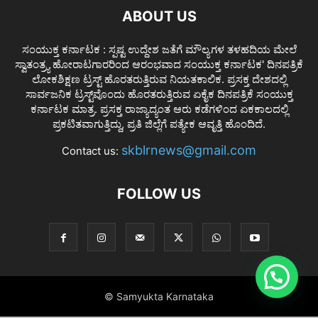
ABOUT US
ಸಂಯುಕ್ತ ಕರ್ನಾಟಕ : ಸ್ಪಷ್ಟ ಉದ್ದೇಶ ಜತೆಗೆ ಮೌಲ್ಯಗಳ ತಳಹದಿಯ ಮೇಲೆ
ಸ್ವಾತಂತ್ರ್ಯ ಹೋರಾಟಗಾರರಿಂದ ಆರಂಭವಾದ ಸಂಯುಕ್ತ ಕರ್ನಾಟಕ' ದಿನಪತ್ರಿಕೆ
ಲೋಕಶಿಕ್ಷಣ ಟ್ರಸ್ಟ್ ಹೊರತರುತ್ತಿರುವ ನಿಯತಕಾಲಿಕ. ಪ್ರಸಕ್ತ ದೇಶದಲ್ಲಿ
ಸಾರ್ವಜನಿಕ ಟ್ರಸ್ಟ್‌ವೊಂದು ಹೊರತರುತ್ತಿರುವ ಏಕೈಕ ದಿನಪತ್ರಿಕೆ ಸಂಯುಕ್ತ
ಕರ್ನಾಟಕ ಮಾತ್ರ. ಪ್ರಸಕ್ತ ರಾಜ್ಯಾದ್ಯಂತ ಆರು ಕಡೆಗಳಿಂದ ಏಕಕಾಲದಲ್ಲಿ
ಪ್ರಕಟಿತವಾಗುತ್ತಿದ್ದು, ಪ್ರತಿ ಜಿಲ್ಲೆಗೆ ಪತ್ಯೇಕ ಆವೃತ್ತಿ ಹೊಂದಿದೆ.
skblrnews@gmail.com
Contact us:
FOLLOW US
© Samyukta Karnataka