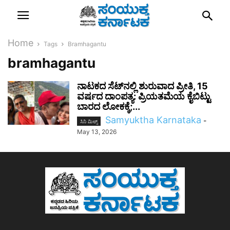
Home
Tags
Bramhagantu
bramhagantu
​ನಾಟಕದ ಸೆಟ್‌ನಲ್ಲಿ ಶುರುವಾದ ಪ್ರೀತಿ, 15
ವರ್ಷದ ದಾಂಪತ್ಯ: ಪ್ರಿಯತಮೆಯ ಕೈಬಿಟ್ಟು
ಬಾರದ ಲೋಕಕ್ಕೆ;...
Samyuktha Karnataka
-
ಸಿನಿ ಮಿಲ್ಸ್
May 13, 2026