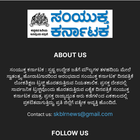
ABOUT US
ಸಂಯುಕ್ತ ಕರ್ನಾಟಕ : ಸ್ಪಷ್ಟ ಉದ್ದೇಶ ಜತೆಗೆ ಮೌಲ್ಯಗಳ ತಳಹದಿಯ ಮೇಲೆ
ಸ್ವಾತಂತ್ರ್ಯ ಹೋರಾಟಗಾರರಿಂದ ಆರಂಭವಾದ ಸಂಯುಕ್ತ ಕರ್ನಾಟಕ' ದಿನಪತ್ರಿಕೆ
ಲೋಕಶಿಕ್ಷಣ ಟ್ರಸ್ಟ್ ಹೊರತರುತ್ತಿರುವ ನಿಯತಕಾಲಿಕ. ಪ್ರಸಕ್ತ ದೇಶದಲ್ಲಿ
ಸಾರ್ವಜನಿಕ ಟ್ರಸ್ಟ್‌ವೊಂದು ಹೊರತರುತ್ತಿರುವ ಏಕೈಕ ದಿನಪತ್ರಿಕೆ ಸಂಯುಕ್ತ
ಕರ್ನಾಟಕ ಮಾತ್ರ. ಪ್ರಸಕ್ತ ರಾಜ್ಯಾದ್ಯಂತ ಆರು ಕಡೆಗಳಿಂದ ಏಕಕಾಲದಲ್ಲಿ
ಪ್ರಕಟಿತವಾಗುತ್ತಿದ್ದು, ಪ್ರತಿ ಜಿಲ್ಲೆಗೆ ಪತ್ಯೇಕ ಆವೃತ್ತಿ ಹೊಂದಿದೆ.
skblrnews@gmail.com
Contact us:
FOLLOW US