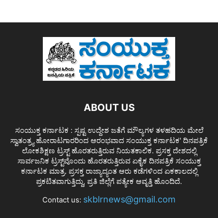
ABOUT US
ಸಂಯುಕ್ತ ಕರ್ನಾಟಕ : ಸ್ಪಷ್ಟ ಉದ್ದೇಶ ಜತೆಗೆ ಮೌಲ್ಯಗಳ ತಳಹದಿಯ ಮೇಲೆ
ಸ್ವಾತಂತ್ರ್ಯ ಹೋರಾಟಗಾರರಿಂದ ಆರಂಭವಾದ ಸಂಯುಕ್ತ ಕರ್ನಾಟಕ' ದಿನಪತ್ರಿಕೆ
ಲೋಕಶಿಕ್ಷಣ ಟ್ರಸ್ಟ್ ಹೊರತರುತ್ತಿರುವ ನಿಯತಕಾಲಿಕ. ಪ್ರಸಕ್ತ ದೇಶದಲ್ಲಿ
ಸಾರ್ವಜನಿಕ ಟ್ರಸ್ಟ್‌ವೊಂದು ಹೊರತರುತ್ತಿರುವ ಏಕೈಕ ದಿನಪತ್ರಿಕೆ ಸಂಯುಕ್ತ
ಕರ್ನಾಟಕ ಮಾತ್ರ. ಪ್ರಸಕ್ತ ರಾಜ್ಯಾದ್ಯಂತ ಆರು ಕಡೆಗಳಿಂದ ಏಕಕಾಲದಲ್ಲಿ
ಪ್ರಕಟಿತವಾಗುತ್ತಿದ್ದು, ಪ್ರತಿ ಜಿಲ್ಲೆಗೆ ಪತ್ಯೇಕ ಆವೃತ್ತಿ ಹೊಂದಿದೆ.
skblrnews@gmail.com
Contact us: