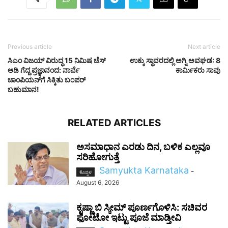
Previous article
Next article
ಸಿಎಂ ವಿಜಯ್ ವಿರುದ್ಧ 15 ನಿಮಿಷ ಚೆಸ್
ಉಕ್ಕು ಸ್ಥಾವರದಲ್ಲಿ ಅಗ್ನಿ ಅವಘಡ: 8
ಆಡಿ ಗೆದ್ದ ಪ್ರಜ್ಞಾನಂದ: ನಾರ್ವೆ
ಕಾರ್ಮಿಕರು ಸಾವು
ಚಾಂಪಿಯನ್‌ಗೆ ಸಿಕ್ಕಿತು ಬಂಪರ್
ಬಹುಮಾನ!
RELATED ARTICLES
ಅಸಮಾಧಾನ ಎರಡು ದಿನ, ಬಳಿಕ ಎಲ್ಲವೂ
ಸರಿಹೋಗುತ್ತೆ
Samyukta Karnataka
-
ಕೊಪ್ಪಳ
August 6, 2026
ಕೃಷ್ಣಾ ಬಿ ಸ್ಕೀಮ್ ಪೂರ್ಣಗೊಳಿಸಿ: ಸಚಿವರ
ಫೋಟೋ ಇಟ್ಟು ಪೂಜೆ ಮಾಡ್ತೀವಿ