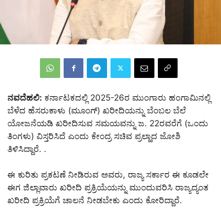
ನವದೆಹಲಿ:
ಕರ್ನಾಟಕದಲ್ಲಿ 2025-26ರ ಮುಂಗಾರು ಹಂಗಾಮಿನಲ್ಲಿ
ಬೆಳೆದ ಹೆಸರುಕಾಳು (ಮೂಂಗ್) ಖರೀದಿಯನ್ನು ಬೆಂಬಲ ಬೆಲೆ
ಯೋಜನೆಯಡಿ ಖರೀದಿಸುವ ಸಮಯವನ್ನು ಜ. 22ರವರೆಗೆ (ಒಂದು
ತಿಂಗಳು) ವಿಸ್ತರಿಸಿದೆ ಎಂದು ಕೇಂದ್ರ ಸಚಿವ ಪ್ರಲ್ಹಾದ ಜೋಶಿ
ತಿಳಿಸಿದ್ದಾರೆ. .
ಈ ಕುರಿತು ಪ್ರಕಟಣೆ ನೀಡಿರುವ ಅವರು, ರಾಜ್ಯ ಸರ್ಕಾರ ಈ ಕೂಡಲೇ
ಈಗ ಜಿಲ್ಲಾವಾರು ಖರೀದಿ ಪ್ರಕ್ರಿಯೆಯನ್ನು ಮುಂದುವರಿಸಿ ರಾಜ್ಯದ್ಯಂತ
ಖರೀದಿ ಪ್ರಕ್ರಿಯೆಗೆ ಚಾಲನೆ ನೀಡಬೇಕು ಎಂದು ಕೋರಿದ್ದಾರೆ.