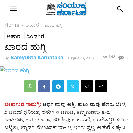
Home
ಆಹಾರ
ಖಾರದ ಹುಗ್ಗಿ
ಆಹಾರ
ಸಿಂಧೂರ
ಖಾರದ ಹುಗ್ಗಿ
Samyukta Karnataka
543
0
By
-
August 13, 2022
ಬೇಕಾಗುವ ಸಾಮಗ್ರಿ:
ಅರ್ಧ ಪಾವು ಅಕ್ಕಿ, ಕಾಲು ಪಾವು ಹೆಸರು ಬೇಳೆ,
೨ ಚಮಚ ಧನಿಯಾ, ಜೀರಿಗೆ ೧ ಚಮಚ, ಕಪ್ಪುಮೆಣಸು ೬-೭
ಕಾಳುಗಳು, ಲವಂಗ ೪-೫, ಕರಿಬೇವು ೭-೮ ಎಲೆ, ಒಣಕೊಬ್ಬರಿ ತುರಿ ೧
ಬಟ್ಟಲು, ಬ್ಯಾಡಗಿ ಮೆಣಸಿನಕಾಯಿ- ೪, ಇಂಗು ಸ್ವಲ್ಪ, ಅಡುಗೆ ಎಣ್ಣೆ- ೩