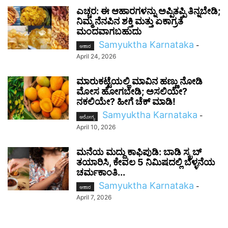
ಎಚ್ಚರ: ಈ ಆಹಾರಗಳನ್ನು ಅಪ್ಪಿತಪ್ಪಿ ತಿನ್ನಬೇಡಿ;
ನಿಮ್ಮ ನೆನಪಿನ ಶಕ್ತಿ ಮತ್ತು ಏಕಾಗ್ರತೆ
ಮಂದವಾಗಬಹುದು
Samyuktha Karnataka
-
ಆಹಾರ
April 24, 2026
ಮಾರುಕಟ್ಟೆಯಲ್ಲಿ ಮಾವಿನ ಹಣ್ಣು ನೋಡಿ
ಮೋಸ ಹೋಗಬೇಡಿ; ಅಸಲಿಯೇ?
ನಕಲಿಯೇ? ಹೀಗೆ ಚೆಕ್ ಮಾಡಿ!
Samyuktha Karnataka
-
ಆರೋಗ್ಯ
April 10, 2026
ಮನೆಯ ಮದ್ದು ಕಾಫಿಪುಡಿ: ಬಾಡಿ ಸ್ಕ್ರಬ್
ತಯಾರಿಸಿ, ಕೇವಲ 5 ನಿಮಿಷದಲ್ಲಿ ಬೆಳ್ಳನೆಯ
ಚರ್ಮಕಾಂತಿ...
Samyuktha Karnataka
-
ಆಹಾರ
April 7, 2026