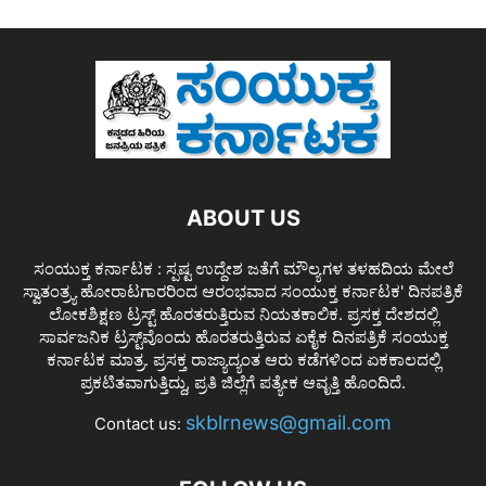
ABOUT US
ಸಂಯುಕ್ತ ಕರ್ನಾಟಕ : ಸ್ಪಷ್ಟ ಉದ್ದೇಶ ಜತೆಗೆ ಮೌಲ್ಯಗಳ ತಳಹದಿಯ ಮೇಲೆ
ಸ್ವಾತಂತ್ರ್ಯ ಹೋರಾಟಗಾರರಿಂದ ಆರಂಭವಾದ ಸಂಯುಕ್ತ ಕರ್ನಾಟಕ' ದಿನಪತ್ರಿಕೆ
ಲೋಕಶಿಕ್ಷಣ ಟ್ರಸ್ಟ್ ಹೊರತರುತ್ತಿರುವ ನಿಯತಕಾಲಿಕ. ಪ್ರಸಕ್ತ ದೇಶದಲ್ಲಿ
ಸಾರ್ವಜನಿಕ ಟ್ರಸ್ಟ್‌ವೊಂದು ಹೊರತರುತ್ತಿರುವ ಏಕೈಕ ದಿನಪತ್ರಿಕೆ ಸಂಯುಕ್ತ
ಕರ್ನಾಟಕ ಮಾತ್ರ. ಪ್ರಸಕ್ತ ರಾಜ್ಯಾದ್ಯಂತ ಆರು ಕಡೆಗಳಿಂದ ಏಕಕಾಲದಲ್ಲಿ
ಪ್ರಕಟಿತವಾಗುತ್ತಿದ್ದು, ಪ್ರತಿ ಜಿಲ್ಲೆಗೆ ಪತ್ಯೇಕ ಆವೃತ್ತಿ ಹೊಂದಿದೆ.
skblrnews@gmail.com
Contact us: