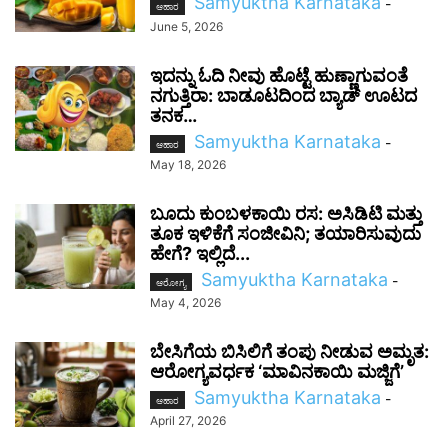
Samyuktha Karnataka
-
ಆಹಾರ
June 5, 2026
ಇದನ್ನು ಓದಿ ನೀವು ಹೊಟ್ಟೆ ಹುಣ್ಣಾಗುವಂತೆ
ನಗುತ್ತಿರಾ: ಬಾಡೂಟದಿಂದ ಬ್ಯಾಡ್ ಊಟದ
ತನಕ…
Samyuktha Karnataka
-
ಆಹಾರ
May 18, 2026
ಬೂದು ಕುಂಬಳಕಾಯಿ ರಸ: ಅಸಿಡಿಟಿ ಮತ್ತು
ತೂಕ ಇಳಿಕೆಗೆ ಸಂಜೀವಿನಿ; ತಯಾರಿಸುವುದು
ಹೇಗೆ? ಇಲ್ಲಿದೆ...
Samyuktha Karnataka
-
ಆರೋಗ್ಯ
May 4, 2026
ಬೇಸಿಗೆಯ ಬಿಸಿಲಿಗೆ ತಂಪು ನೀಡುವ ಅಮೃತ:
ಆರೋಗ್ಯವರ್ಧಕ ‘ಮಾವಿನಕಾಯಿ ಮಜ್ಜಿಗೆ’
Samyuktha Karnataka
-
ಆಹಾರ
April 27, 2026