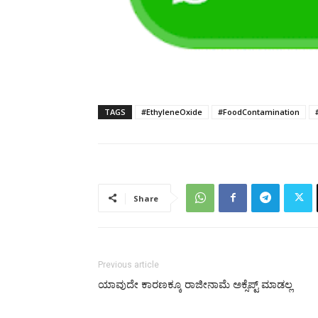
TAGS
#EthyleneOxide
#FoodContamination
Share
Previous article
ಯಾವುದೇ ಕಾರಣಕ್ಕೂ ರಾಜೀನಾಮೆ ಅಕ್ಸೆಪ್ಟ್‌ ಮಾಡಲ್ಲ