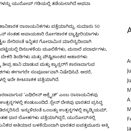
ನ್ನಗಳನ್ನು ಯುರೋಪ್ ಗಡಿಯಲ್ಲಿ ತಡೆಯಲಾಗಿದೆ ಅಥವಾ
್ರ ಹಾನಿಕಾರಕ ರಾಸಾಯನಿಕಗಳು ಪತ್ತೆಯಾಗಿದ್ದು, ಸುಮಾರು 50
A
ಿನ್ ಬಿ-ಒನ್ ನಂತಹ ಅಪಾಯಕಾರಿ ರೋಗಕಾರಕ ಬ್ಯಾಕ್ಟೀರಿಯಾಗಳು
 ತೈಲ ಸೇರಿದಂತೆ ಇನ್ನಿತರ ಗೋದಾಮಿನ ಮಾಲಿನ್ಯದಿಂದಾಗಿ
ಳ ಪಟ್ಟಿಯಲ್ಲಿ ದಿನಬಳಕೆಯ ಮೂಲಿಕೆಗಳು, ಮಸಾಲೆ ಪದಾರ್ಥಗಳು,
 ಬೇಕರಿ ತಿಂಡಿಗಳು ಮತ್ತು ಪೌಷ್ಟಿಕಾಂಶದ ಆಹಾರಗಳು
A
ೀವ್ರ ಹಾನಿ ಮಾಡುವ ಮತ್ತು ಕ್ಯಾನ್ಸರ್‌ಗೆ ಕಾರಣವಾಗುವ
J
ದೇಶಗಳು ಈಗಾಗಲೇ ಸಂಪೂರ್ಣವಾಗಿ ನಿಷೇಧಿಸಿವೆ. ಆದರೆ,
್ಲಿ ಇದೇ ಕೀಟನಾಶಕ ಪತ್ತೆಯಾಗಿದೆ.
J
M
್ಸರ್‌ಗೆ ಕಾರಣವಾಗುವ ‘ಎಥಿಲೀನ್ ಆಕ್ಸೈಡ್’ ಎಂಬ ರಾಸಾಯನಿಕವು
A
್ಪನ್ನಗಳಲ್ಲಿ ಕಂಡುಬಂದಿದೆ. ಸ್ಪೇನ್ ದೇಶವು ಭಾರತದ ಪ್ರಸಿದ್ಧ
M
ಸ್ಕರಿಸಿದೆ. ಇನ್ನುಳಿದಂತೆ ಒಂಬತ್ತು ಉತ್ಪನ್ನಗಳಲ್ಲಿ ಕ್ಯಾಡ್ಮಿಯಮ್,
ದಂತಹ ಭಾರ ಲೋಹಗಳು ಪತ್ತೆಯಾಗಿದ್ದರೆ, ಯುರೋಪ್‌ನಲ್ಲಿ
F
ಾಯನಿಕದ ಅತಿಯಾದ ಬಳಕೆಯಿಂದಾಗಿ ಭಾರತದ ಐವತ್ತಮೂರು ಅಕ್ಕಿ
J