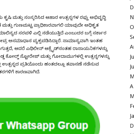
D
N
 ಮತ್ತು ಸಂಸ್ಕರಿಸಿದ ಆಹಾರ ಉತ್ಪನ್ನಗಳ ರಫ್ತು ಅಭಿವೃದ್ಧಿ
 ಮತ್ತು ಗುಣಮಟ್ಟ ಪ್ರಾಧಿಕಾರವಾಗಲಿ ಯಾವುದೇ ಅಧಿಕೃತ
O
ಮಾಲಿನ್ಯದ ಸರಪಳಿ ಎಲ್ಲಿ ನಡೆಯುತ್ತಿದೆ ಎಂಬುದರ ಬಗ್ಗೆ ಸರ್ಕಾರ
S
ತೀವ್ರ ಅಸಮಾಧಾನ ವ್ಯಕ್ತಪಡಿಸಿದ್ದಾರೆ. ಸಾಮಾನ್ಯವಾಗಿ ಇಂತಹ
A
ಗುತ್ತದೆ, ಆದರೆ ಎಥಿಲೀನ್ ಆಕ್ಸೈಡ್‌ನಂತಹ ರಾಸಾಯನಿಕಗಳನ್ನು
ಡ್ಡ ಕೋಲ್ಡ್ ಸ್ಟೋರೇಜ್ ಮತ್ತು ಗೋದಾಮುಗಳಲ್ಲಿ ಉತ್ಪನ್ನಗಳನ್ನು
J
್ಲಿ ಉತ್ಪನ್ನದ ಪ್ರತಿಯೊಂದು ಹಂತದಲ್ಲೂ ತಪಾಸಣೆ ನಡೆಸುವ
J
ಾಂತರಗಳಿಗೆ ಕಾರಣವಾಗಿದೆ.
M
A
M
F
J
D