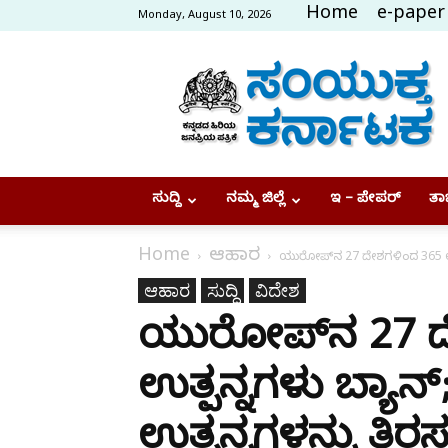
Home
e-paper
Monday, August 10, 2026
Samyukta
Karnataka
ಸುದ್ದಿ
ನಮ್ಮ ಜಿಲ್ಲೆ
ಇ – ಪೇಪರ್
ತಾಜ
Home
ಆಹಾರ
ಯುರೋಪ್‌ನ 27 ದೇಶಗಳಿಂದ 365 ಉತ್
ಆಹಾರ
ಸುದ್ದಿ
ವಿದೇಶ
ಯುರೋಪ್‌ನ 27 ದ
ಉತ್ಪನ್ನಗಳು ಬ್ಯಾ
ಉತ್ಪನ್ನಗಳನ್ನು ತಿರ