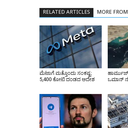
RELATED ARTICLES
MORE FROM
ಮೆಟಾಗೆ ಮತ್ತೊಂದು ಸಂಕಷ್ಟ:
ಹಾರ್ಮುಜ್
₹5,400 ಕೋಟಿ ದಂಡದ ಆದೇಶ
ಒಮಾನ್ ನ