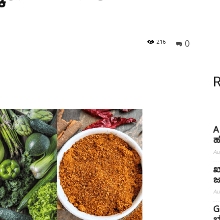
0
216
A
ಹ
Au
ಖ
ಜ
Au
G