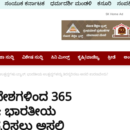
ಸಂಯುಕ್ತ ಕರ್ನಾಟಕ
ಧರ್ಮದರ್ಶಿ ಮಂಡಳಿ
ಕಸ್ತೂರಿ
ಸಂಪರ್
SK Home Ad
ಾ ಸುದ್ದಿ
ವಿಶೇಷ ಸುದ್ದಿ
ಸಿನಿ ಮೀಲ್ಸ್
ಕೃಷಿ/ವಾಣಿಜ್ಯ
ಕ್ರೀಡೆ
ಅಂ
ಪನ್ನಗಳು ಬ್ಯಾನ್; ಭಾರತೀಯ ಉತ್ಪನ್ನಗಳನ್ನು ತಿರಸ್ಕರಿಸಲು ಅಸಲಿ ಕಾರಣವೇನು?
ೇಶಗಳಿಂದ 365
ನ್; ಭಾರತೀಯ
ಸ್ಕರಿಸಲು ಅಸಲಿ