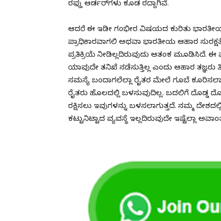
ರಫ್ತು ಆರ್ಡರ್‌ಗಳು ಕೂಡ ರದ್ದಾಗಿವೆ.
ಆದರೆ ಈ ಇಡೀ ಗಂಭೀರ ವಿಷಯದ ಕುರಿತು ಭಾರತೀಯ ಕೃಷಿ
ಪ್ರಾಧಿಕಾರವಾಗಲಿ ಅಥವಾ ಭಾರತೀಯ ಆಹಾರ ಸುರಕ್ಷತೆ
ಪ್ರತಿಕ್ರಿಯೆ ನೀಡಿಲ್ಲದಿರುವುದು ಆತಂಕ ಮೂಡಿಸಿದೆ. ಈ 
ಯಾವುದೇ ತನಿಖೆ ನಡೆಸುತ್ತಿಲ್ಲ ಎಂದು ಆಹಾರ ತಜ್ಞರು 
ಸಮಸ್ಯೆ ಬಂದಾಗಲೆಲ್ಲಾ ರೈತರ ಮೇಲೆ ಗೂಬೆ ಕೂರಿಸಲಾ
ರೈತರು ಹೊಲದಲ್ಲಿ ಬಳಸುವುದಿಲ್ಲ. ಬದಲಿಗೆ ದೊಡ್ಡ ದೊ
ರಕ್ಷಿಸಲು ಇವುಗಳನ್ನು ಬಳಸಲಾಗುತ್ತದೆ. ನಮ್ಮ ದೇಶದಲ
ಕಟ್ಟುನಿಟ್ಟಾದ ವ್ಯವಸ್ಥೆ ಇಲ್ಲದಿರುವುದೇ ಇಷ್ಟೆಲ್ಲಾ ಅವ