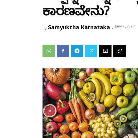
ಕಾರಣವೇನು?
Samyuktha Karnataka
June 6, 2026
By
-