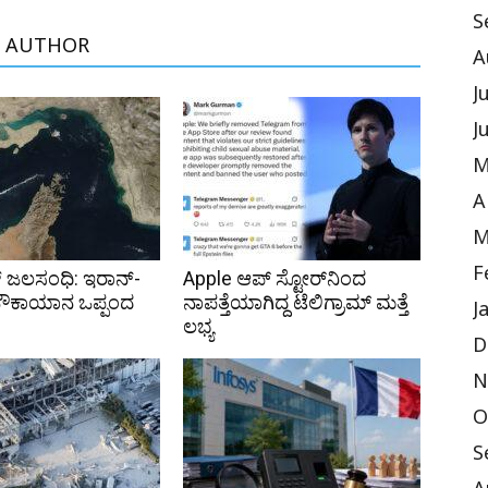
S
 AUTHOR
A
J
J
M
A
M
F
 ಜಲಸಂಧಿ: ಇರಾನ್-
Apple ಆಪ್ ಸ್ಟೋರ್‌ನಿಂದ
ೌಕಾಯಾನ ಒಪ್ಪಂದ
ನಾಪತ್ತೆಯಾಗಿದ್ದ ಟೆಲಿಗ್ರಾಮ್ ಮತ್ತೆ
J
ಲಭ್ಯ
D
N
O
S