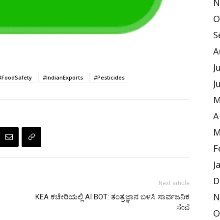
N
O
S
A
J
#FoodSafety
#IndianExports
#Pesticides
J
M
A
M
F
J
D
Next article
KEA ಕಚೇರಿಯಲ್ಲಿ AI BOT: ತಂತ್ರಜ್ಞಾನ ಬಳಸಿ ಸಾರ್ವಜನಿಕ
N
ಸೇವೆ
O