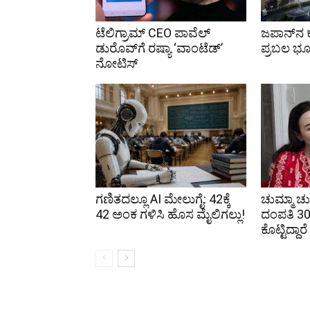
ಟೆಲಿಗ್ರಾಮ್ CEO ಪಾವೆಲ್
ಜಪಾನ್‌ನ ಕ್
ಡುರೊವ್‌ಗೆ ರಷ್ಯಾ ‘ವಾಂಟೆಡ್’
ಪ್ರಬಲ ಭೂಕ
ನೋಟಿಸ್
ಗಣಿತದಲ್ಲೂ AI ಮೇಲುಗೈ: 42ಕ್ಕೆ
ಚುಮ್ಮಾ ಚು
42 ಅಂಕ ಗಳಿಸಿ ಹೊಸ ಮೈಲಿಗಲ್ಲು!
ದಂಪತಿ 30 ಸ
ಕೊಟ್ಟಿದ್ದಾರ