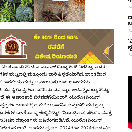
ಭ
Au
ದ
ಬ
Au
‘
ಸ
Au
ೆ ಬೇಡ ಎಂದು ಹೇಳುವ ಮೂಲಕ ದೊಡ್ಡ ಶಾಕ್ ನೀಡಿತ್ತು. ಅದರ
ಿಕ ಮಟ್ಟದಲ್ಲಿ ಮತ್ತೊಂದು ಭಾರಿ ಹಿನ್ನಡೆಯಾಗಿದೆ. ಭಾರತದಿಂದ
ರಕ ಕೀಟನಾಶಕಗಳು ಮತ್ತು ಅಪಾಯಕಾರಿ ಭಾರ ಲೋಹಗಳು
ಳು ಸದಸ್ಯ ರಾಷ್ಟ್ರಗಳು ಸುಮಾರು ಮುನ್ನೂರ ಅರವತ್ತೈದಕ್ಕೂ ಹೆಚ್ಚು
ರಿಸಿವೆ. ಈ ಆಘಾತಕಾರಿ ಬೆಳವಣಿಗೆಯಿಂದಾಗಿ ಯುರೋಪಿಯನ್
ನ್ನಗಳ ಗುಣಮಟ್ಟದ ಕುರಿತು ಜಾಗತಿಕ ಮಟ್ಟದಲ್ಲಿ ಮತ್ತೊಮ್ಮೆ
ಟನಾಶಕಗಳ ಬಳಕೆಯನ್ನು ಕಟ್ಟುನಿಟ್ಟಾಗಿ ನಿಯಂತ್ರಿಸಲು ಸರ್ಕಾರ ಸೂಕ್ತ
ದು ಇತ್ತೀಚಿನ ದತ್ತಾಂಶಗಳು ಬಹಿರಂಗಪಡಿಸಿವೆ. ಯುರೋಪಿಯನ್
 ನೀಡಿರುವ ಅಂಕಿ-ಅಂಶಗಳ ಪ್ರಕಾರ, 2024ರಿಂದ 2026ರ ನಡುವಿನ