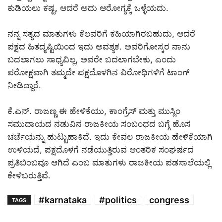
ಕುಡಿಯಲು ಕಷ್ಟ, ಆದರೆ ಅದು ಆರೋಗ್ಯಕ್ಕೆ ಒಳ್ಳೆಯದು.
ನನ್ನ ಸತ್ಯದ ಮಾತುಗಳು ಕೆಲವರಿಗೆ ಕಹಿಯಾಗಿರಬಹುದು, ಆದರೆ
ಪಕ್ಷದ ಹಿತದೃಷ್ಟಿಯಿಂದ ಇದು ಅವಶ್ಯಕ. ಅವರಿಗೋಸ್ಕರ ನಾನು
ಬದಲಾಗಲು ಸಾಧ್ಯವಿಲ್ಲ, ಅವರೇ ಬದಲಾಗಬೇಕು, ಎಂದು
ಪರೋಕ್ಷವಾಗಿ ತಮ್ಮದೇ ಪಕ್ಷದೊಳಗಿನ ವಿರೋಧಿಗಳಿಗೆ ಟಾಂಗ್
ನೀಡಿದ್ದಾರೆ.
ಕೆ.ಎನ್. ರಾಜಣ್ಣ ಈ ಹೇಳಿಕೆಯು, ಕಾಂಗ್ರೆಸ್ ಮತ್ತು ಮುಸ್ಲಿಂ
ಸಮುದಾಯದ ನಡುವಿನ ರಾಜಕೀಯ ಸಂಬಂಧದ ಬಗ್ಗೆ ಹೊಸ
ಚರ್ಚೆಯನ್ನು ಹುಟ್ಟುಹಾಕಿದೆ. ಇದು ಕೇವಲ ರಾಜಕೀಯ ಹೇಳಿಕೆಯಾಗಿ
ಉಳಿಯದೆ, ಪಕ್ಷದೊಳಗೆ ನಡೆಯುತ್ತಿರುವ ಆಂತರಿಕ ಸಂಘರ್ಷದ
ಪ್ರತಿಬಿಂಬವೂ ಆಗಿದೆ ಎಂಬ ಮಾತುಗಳು ರಾಜಕೀಯ ಪಡಸಾಲೆಯಲ್ಲಿ
ಕೇಳಿಬರುತ್ತಿವೆ.
#karnataka
#politics
congress
TAGS