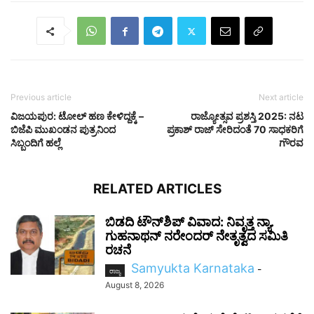
Previous article
Next article
ವಿಜಯಪುರ: ಟೋಲ್ ಹಣ ಕೇಳಿದ್ದಕ್ಕೆ –
ರಾಜ್ಯೋತ್ಸವ ಪ್ರಶಸ್ತಿ 2025: ನಟ
ಬಿಜೆಪಿ ಮುಖಂಡನ ಪುತ್ರನಿಂದ
ಪ್ರಕಾಶ್ ರಾಜ್ ಸೇರಿದಂತೆ 70 ಸಾಧಕರಿಗೆ
ಸಿಬ್ಬಂದಿಗೆ ಹಲ್ಲೆ
ಗೌರವ
RELATED ARTICLES
ಬಿಡದಿ ಟೌನ್‌ಶಿಪ್ ವಿವಾದ: ನಿವೃತ್ತ ನ್ಯಾ.
ಗುಹನಾಥನ್ ನರೇಂದರ್ ನೇತೃತ್ವದ ಸಮಿತಿ
ರಚನೆ
Samyukta Karnataka
-
ರಾಜ್ಯ
August 8, 2026