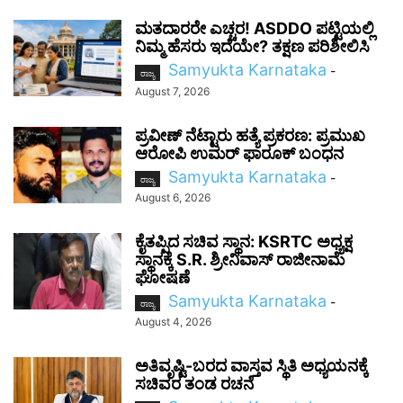
ಮತದಾರರೇ ಎಚ್ಚರ! ASDDO ಪಟ್ಟಿಯಲ್ಲಿ
ನಿಮ್ಮ ಹೆಸರು ಇದೆಯೇ? ತಕ್ಷಣ ಪರಿಶೀಲಿಸಿ
Samyukta Karnataka
-
ರಾಜ್ಯ
August 7, 2026
ಪ್ರವೀಣ್ ನೆಟ್ಟಾರು ಹತ್ಯೆ ಪ್ರಕರಣ: ಪ್ರಮುಖ
ಆರೋಪಿ ಉಮರ್ ಫಾರೂಕ್ ಬಂಧನ
Samyukta Karnataka
-
ರಾಜ್ಯ
August 6, 2026
ಕೈತಪ್ಪಿದ ಸಚಿವ ಸ್ಥಾನ: KSRTC ಅಧ್ಯಕ್ಷ
ಸ್ಥಾನಕ್ಕೆ S.R. ಶ್ರೀನಿವಾಸ್ ರಾಜೀನಾಮೆ
ಘೋಷಣೆ
Samyukta Karnataka
-
ರಾಜ್ಯ
August 4, 2026
ಅತಿವೃಷ್ಟಿ-ಬರದ ವಾಸ್ತವ ಸ್ಥಿತಿ ಅಧ್ಯಯನಕ್ಕೆ
ಸಚಿವರ ತಂಡ ರಚನೆ