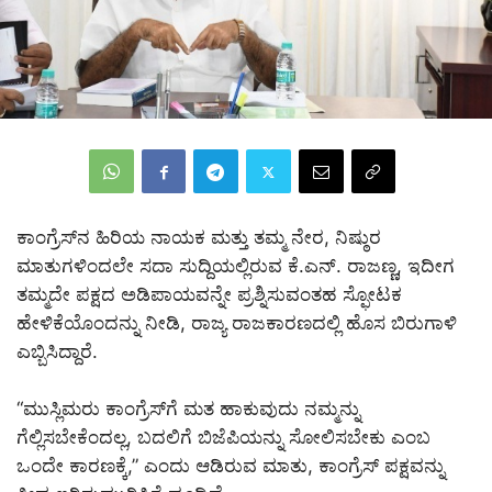
ಕಾಂಗ್ರೆಸ್‌ನ ಹಿರಿಯ ನಾಯಕ ಮತ್ತು ತಮ್ಮ ನೇರ, ನಿಷ್ಠುರ
ಮಾತುಗಳಿಂದಲೇ ಸದಾ ಸುದ್ದಿಯಲ್ಲಿರುವ ಕೆ.ಎನ್. ರಾಜಣ್ಣ, ಇದೀಗ
ತಮ್ಮದೇ ಪಕ್ಷದ ಅಡಿಪಾಯವನ್ನೇ ಪ್ರಶ್ನಿಸುವಂತಹ ಸ್ಫೋಟಕ
ಹೇಳಿಕೆಯೊಂದನ್ನು ನೀಡಿ, ರಾಜ್ಯ ರಾಜಕಾರಣದಲ್ಲಿ ಹೊಸ ಬಿರುಗಾಳಿ
ಎಬ್ಬಿಸಿದ್ದಾರೆ.
“ಮುಸ್ಲಿಮರು ಕಾಂಗ್ರೆಸ್‌ಗೆ ಮತ ಹಾಕುವುದು ನಮ್ಮನ್ನು
ಗೆಲ್ಲಿಸಬೇಕೆಂದಲ್ಲ, ಬದಲಿಗೆ ಬಿಜೆಪಿಯನ್ನು ಸೋಲಿಸಬೇಕು ಎಂಬ
ಒಂದೇ ಕಾರಣಕ್ಕೆ,” ಎಂದು ಆಡಿರುವ ಮಾತು, ಕಾಂಗ್ರೆಸ್ ಪಕ್ಷವನ್ನು