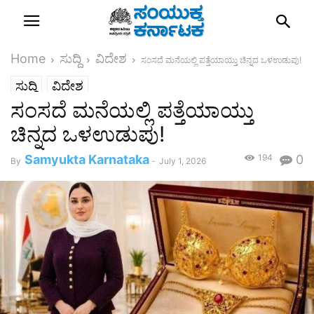
Home
ಸುದ್ದಿ
ವಿದೇಶ
ಸಂಸದೆ ಮನೆಯಲ್ಲಿ ಪತ್ತೆಯಾಯ್ತು ಚಿನ್ನದ ಒಳಉಡುಪು!
ಸುದ್ದಿ
ವಿದೇಶ
ಸಂಸದೆ ಮನೆಯಲ್ಲಿ ಪತ್ತೆಯಾಯ್ತು
ಚಿನ್ನದ ಒಳಉಡುಪು!
Samyukta Karnataka
194
0
By
-
July 1, 2026