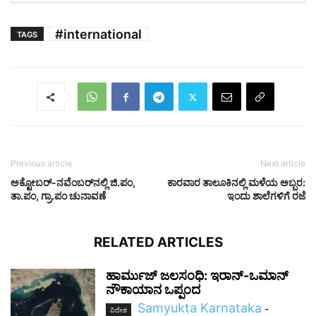
#international
TAGS
Previous article
Next article
ಅಕ್ಟೋಬರ್-ನವೆಂಬರ್‌ನಲ್ಲಿ ಜಿ.ಪಂ,
ಕಾರವಾರ ತಾಲೂಕಿನಲ್ಲಿ ಮಳೆಯ ಅಬ್ಬರ:
ತಾ.ಪಂ, ಗ್ರಾ.ಪಂ ಚುನಾವಣೆ
ಇಂದು ಶಾಲೆಗಳಿಗೆ ರಜೆ
RELATED ARTICLES
ಹಾರ್ಮುಜ್ ಜಲಸಂಧಿ: ಇರಾನ್-ಒಮಾನ್
ನೌಕಾಯಾನ ಒಪ್ಪಂದ
Samyukta Karnataka
-
ವಿದೇಶ