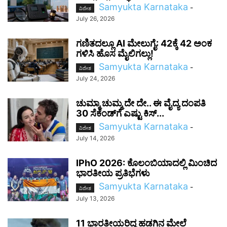
Samyukta Karnataka
-
ವಿದೇಶ
July 26, 2026
ಗಣಿತದಲ್ಲೂ AI ಮೇಲುಗೈ: 42ಕ್ಕೆ 42 ಅಂಕ
ಗಳಿಸಿ ಹೊಸ ಮೈಲಿಗಲ್ಲು!
Samyukta Karnataka
-
ವಿದೇಶ
July 24, 2026
ಚುಮ್ಮಾ ಚುಮ್ಮ ದೇ ದೇ.. ಈ ವೈದ್ಯ ದಂಪತಿ
30 ಸೆಕೆಂಡ್‌ಗೆ ಎಷ್ಟು ಕಿಸ್...
Samyukta Karnataka
-
ವಿದೇಶ
July 14, 2026
IPhO 2026: ಕೊಲಂಬಿಯಾದಲ್ಲಿ ಮಿಂಚಿದ
ಭಾರತೀಯ ಪ್ರತಿಭೆಗಳು
Samyukta Karnataka
-
ವಿದೇಶ
July 13, 2026
11 ಭಾರತೀಯರಿದ್ದ ಹಡಗಿನ ಮೇಲೆ