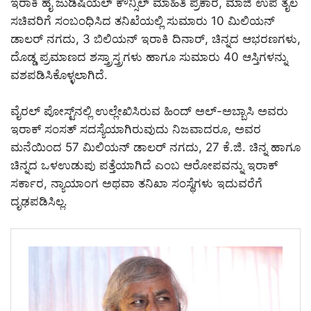
ಇರಾಕಿ ಹೈ ಜುಡಿಷಿಯಲ್ ಕೌನ್ಸಿಲ್ ಮಾಹಿತಿ ಪ್ರಕಾರ, ಮಾಜಿ ಉಪ ತೈಲ
ಸಚಿವರಿಗೆ ಸಂಬಂಧಿಸಿದ ತನಿಖೆಯಲ್ಲಿ ಸುಮಾರು 10 ಮಿಲಿಯನ್
ಡಾಲರ್ ನಗದು, 3 ಬಿಲಿಯನ್ ಇರಾಕಿ ದಿನಾರ್, ಚಿನ್ನದ ಆಭರಣಗಳು,
ದೊಡ್ಡ ಪ್ರಮಾಣದ ಶಸ್ತ್ರಾಸ್ತ್ರಗಳು ಹಾಗೂ ಸುಮಾರು 40 ಆಸ್ತಿಗಳನ್ನು
ವಶಪಡಿಸಿಕೊಳ್ಳಲಾಗಿದೆ.
ವೈರಲ್ ಪೋಸ್ಟ್‌ನಲ್ಲಿ ಉಲ್ಲೇಖಿಸಿರುವ ಹಿಂದ್ ಅಲ್-ಅಬ್ಬಾಸಿ ಅವರು
ಇರಾಕ್ ಸಂಸತ್ ಸದಸ್ಯೆಯಾಗಿರುವುದು ನಿಜವಾದರೂ, ಅವರ
ಮನೆಯಿಂದ 57 ಮಿಲಿಯನ್ ಡಾಲರ್ ನಗದು, 27 ಕೆ.ಜಿ. ಚಿನ್ನ ಹಾಗೂ
ಚಿನ್ನದ ಒಳಉಡುಪು ಪತ್ತೆಯಾಗಿದೆ ಎಂಬ ಆರೋಪವನ್ನು ಇರಾಕ್
ಸರ್ಕಾರ, ನ್ಯಾಯಾಂಗ ಅಥವಾ ತನಿಖಾ ಸಂಸ್ಥೆಗಳು ಇದುವರೆಗೆ
ದೃಢಪಡಿಸಿಲ್ಲ.