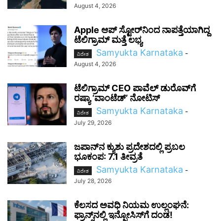
August 4, 2026
Apple ಆಪ್ ಸ್ಟೋರ್‌ನಿಂದ ನಾಪತ್ತೆಯಾಗಿದ್ದ
ಟೆಲಿಗ್ರಾಮ್ ಮತ್ತೆ ಲಭ್ಯ
Samyukta Karnataka
-
ವಿದೇಶ
August 4, 2026
ಟೆಲಿಗ್ರಾಮ್ CEO ಪಾವೆಲ್ ಡುರೊವ್‌ಗೆ
ರಷ್ಯಾ ‘ವಾಂಟೆಡ್’ ನೋಟಿಸ್
Samyukta Karnataka
-
ವಿದೇಶ
July 29, 2026
ಜಪಾನ್‌ನ ಕ್ಯುಶು ಪ್ರದೇಶದಲ್ಲಿ ಪ್ರಬಲ
ಭೂಕಂಪ: 7.1 ತೀವ್ರತೆ
Samyukta Karnataka
-
ವಿದೇಶ
July 28, 2026
ಕೆಲಸದ ಅವಧಿ ನಿಯಮ ಉಲ್ಲಂಘನೆ:
ಫ್ರಾನ್ಸ್‌ನಲ್ಲಿ ಇನ್ಫೋಸಿಸ್‌ಗೆ ದಂಡ!