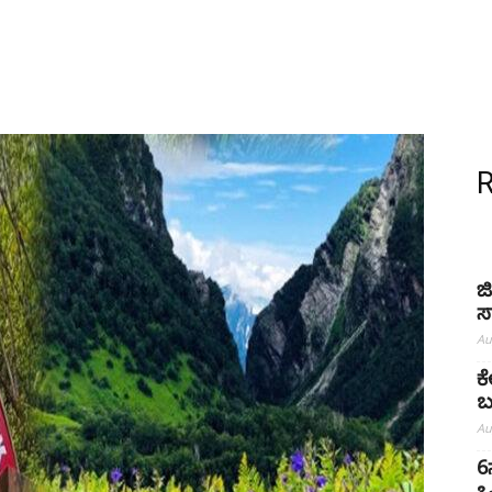
ಜ
ಸ
Au
ಕ
ಬ
Au
6