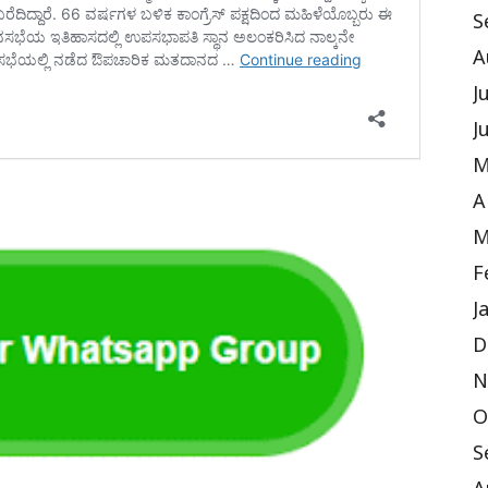
S
A
J
J
M
A
M
F
J
D
N
O
S