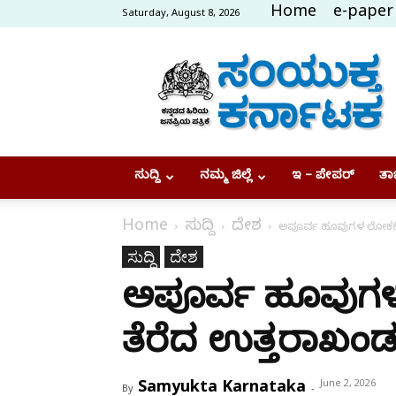
Home
e-paper
Saturday, August 8, 2026
Samyukta
Karnataka
ಸುದ್ದಿ
ನಮ್ಮ ಜಿಲ್ಲೆ
ಇ – ಪೇಪರ್
ತಾಜ
Home
ಸುದ್ದಿ
ದೇಶ
ಅಪೂರ್ವ ಹೂವುಗಳ ಲೋಕಕ್ಕೆ
ಸುದ್ದಿ
ದೇಶ
ಅಪೂರ್ವ ಹೂವುಗಳ 
ತೆರೆದ ಉತ್ತರಾಖಂ
Samyukta Karnataka
June 2, 2026
By
-