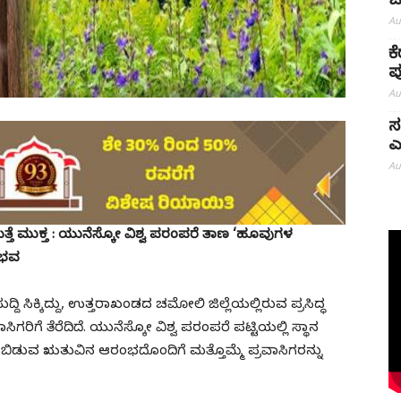
ಒ
Au
ಕ
ಪ
Au
ಸ
ಎ
Au
’ ಮತ್ತೆ ಮುಕ್ತ : ಯುನೆಸ್ಕೋ ವಿಶ್ವ ಪರಂಪರೆ ತಾಣ ‘ಹೂವುಗಳ
ೈಭವ
 ಸುದ್ದಿ ಸಿಕ್ಕಿದ್ದು, ಉತ್ತರಾಖಂಡದ ಚಮೋಲಿ ಜಿಲ್ಲೆಯಲ್ಲಿರುವ ಪ್ರಸಿದ್ಧ
ಿಗರಿಗೆ ತೆರೆದಿದೆ. ಯುನೆಸ್ಕೋ ವಿಶ್ವ ಪರಂಪರೆ ಪಟ್ಟಿಯಲ್ಲಿ ಸ್ಥಾನ
ಿಡುವ ಋತುವಿನ ಆರಂಭದೊಂದಿಗೆ ಮತ್ತೊಮ್ಮೆ ಪ್ರವಾಸಿಗರನ್ನು