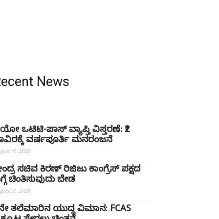
Recent News
ಿಯೋ ಒಟಿಟಿ-ಪಾಸ್ ವ್ಯಾಪ್ತಿ ವಿಸ್ತರಣೆ: ₹2
ಾವಿರಕ್ಕೆ ವರ್ಷಪೂರ್ತಿ ಮನರಂಜನೆ
gust 8, 2026
ೇಂದ್ರ ಸಚಿವ ಕಿರಣ್ ರಿಜಿಜು ಕಾಂಗ್ರೆಸ್ ಪಕ್ಷದ
ಗ್ಗೆ ಚಿಂತಿಸುವುದು ಬೇಡ
gust 8, 2026
ನೇ ತಲೆಮಾರಿನ ಯುದ್ಧ ವಿಮಾನ: FCAS