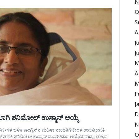
N
O
S
A
J
J
M
A
M
F
J
D
N
O