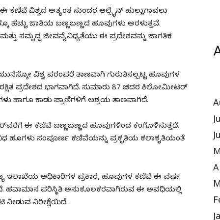
ಈ ಕಣಿವೆ ವಿಶ್ವದ ಅತ್ಯಂತ ಸುಂದರ ಆಲ್ಪೈನ್ ಹುಲ್ಲುಗಾವಲು
0ಕ್ಕೂ ಹೆಚ್ಚು ಜಾತಿಯ ಬಣ್ಣಬಣ್ಣದ ಹೂವುಗಳು ಅರಳುತ್ತವೆ.
ತ್ತು ಸಮೃದ್ಧ ಜೀವವೈವಿಧ್ಯತೆಯು ಈ ಪ್ರದೇಶವನ್ನು ಜಾಗತಿಕ
A
 ಯುನೆಸ್ಕೋ ವಿಶ್ವ ಪರಂಪರೆ ತಾಣವಾಗಿ ಗುರುತಿಸಲ್ಪಟ್ಟ ಹೂವುಗಳ
ಸಂರಕ್ಷಿತ ಪ್ರದೇಶದ ಭಾಗವಾಗಿದೆ. ಸುಮಾರು 87 ಚದರ ಕಿಲೋಮೀಟರ್
ಗಳು ಹಾಗೂ ಕಾಡು ಪ್ರಾಣಿಗಳಿಗೆ ಆಶ್ರಯ ತಾಣವಾಗಿದೆ.
A
J
‌ವರೆಗೆ ಈ ಕಣಿವೆ ಬಣ್ಣಬಣ್ಣದ ಹೂವುಗಳಿಂದ ಕಂಗೊಳಿಸುತ್ತದೆ.
J
 ವಿವಿಧ ಹೂಗಳು ಸಂಪೂರ್ಣ ಕಣಿವೆಯನ್ನು ಪ್ರಕೃತಿಯ ಕಲಾಕೃತಿಯಂತೆ
M
A
ಯ ಇಲಾಖೆಯ ಅಧಿಕಾರಿಗಳ ಪ್ರಕಾರ, ಹೂವುಗಳ ಕಣಿವೆ ಈ ವರ್ಷ
M
ಲಿದೆ. ಹವಾಮಾನ ಪರಿಸ್ಥಿತಿ ಅನುಕೂಲಕರವಾಗಿರುವ ಈ ಅವಧಿಯಲ್ಲಿ
F
 ನೀಡುವ ನಿರೀಕ್ಷೆಯಿದೆ.
J