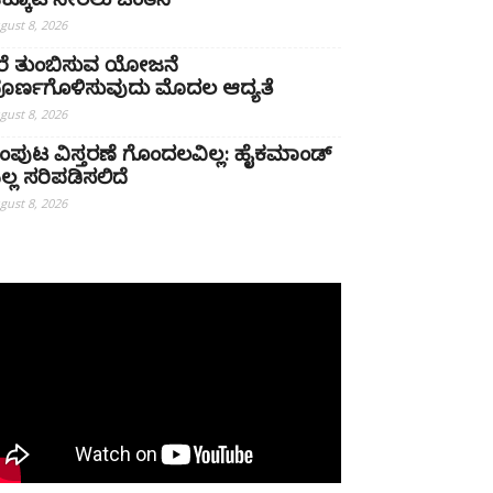
ಕ್ಕೂಟ ಸೇರಲು ಚಿಂತನೆ
gust 8, 2026
ೆರೆ ತುಂಬಿಸುವ ಯೋಜನೆ
ೂರ್ಣಗೊಳಿಸುವುದು ಮೊದಲ ಆದ್ಯತೆ
gust 8, 2026
ಂಪುಟ ವಿಸ್ತರಣೆ ಗೊಂದಲವಿಲ್ಲ: ಹೈಕಮಾಂಡ್
ಲ್ಲ ಸರಿಪಡಿಸಲಿದೆ
gust 8, 2026