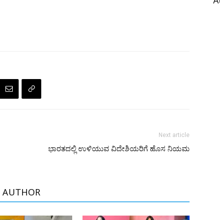
A
Next article
ಭಾರತದಲ್ಲಿ ಉಳಿಯುವ ವಿದೇಶಿಯರಿಗೆ ಹೊಸ ನಿಯಮ
 AUTHOR