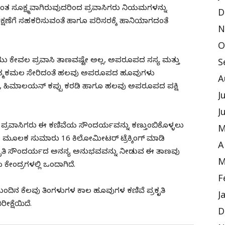
ಯಂತ ಸೂಕ್ಷ್ಮವಾಗಿರುವುದರಿಂದ ಪ್ರವಾಸಿಗರು ನಿಯಮಗಳನ್ನು
D
ಸಂರಕ್ಷಣೆಗೆ ಸಹಕರಿಸುವಂತೆ ಹಾಗೂ ಪರಿಸರಕ್ಕೆ ಹಾನಿಯಾಗದಂತೆ
N
O
 ಕೇವಲ ಪ್ರವಾಸಿ ತಾಣವಷ್ಟೇ ಅಲ್ಲ, ಅಪರೂಪದ ಸಸ್ಯ ಮತ್ತು
S
 ಬ್ರಹ್ಮಕಮಲ ಸೇರಿದಂತೆ ಹಲವು ಅಪರೂಪದ ಹೂವುಗಳು
A
ಂಕೆ, ಹಿಮಾಲಯನ್ ಕಪ್ಪು ಕರಡಿ ಹಾಗೂ ಹಲವು ಅಪರೂಪದ ಪಕ್ಷಿ
J
J
ು ಪ್ರವಾಸಿಗರು ಈ ಕಣಿವೆಯ ಸೌಂದರ್ಯವನ್ನು ಕಣ್ತುಂಬಿಕೊಳ್ಳಲು
M
ಮೂಲಕ ಸುಮಾರು 16 ಕಿಲೋಮೀಟರ್ ಟ್ರೆಕ್ಕಿಂಗ್‌ ಮಾಡಿ
A
ಪ್ರಕೃತಿ ಸೌಂದರ್ಯದ ಅನನ್ಯ ಅನುಭವವನ್ನು ನೀಡುವ ಈ ತಾಣವು
M
ಂದ್ರಗಳಲ್ಲಿ ಒಂದಾಗಿದೆ.
F
ಂದಿನ ಕೆಲವು ತಿಂಗಳುಗಳ ಕಾಲ ಹೂವುಗಳ ಕಣಿವೆ ಪ್ರಕೃತಿ
J
ೀಕ್ಷೆಯಿದೆ.
D