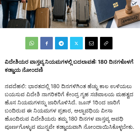
ವಿದೇಶಿಯರ ವಾಸ್ತವ್ಯ ನಿಯಮಗಳಲ್ಲಿ ಬದಲಾವಣೆ: 180 ದಿನಗಳೊಳಗೆ
ಕಡ್ಡಾಯ ನೋಂದಣಿ
ನವದೆಹಲಿ: ಭಾರತದಲ್ಲಿ 180 ದಿನಗಳಿಗಿಂತ ಹೆಚ್ಚು ಕಾಲ ಉಳಿಯಲು
ಬಯಸುವ ವಿದೇಶಿ ನಾಗರಿಕರಿಗೆ ಕೇಂದ್ರ ಗೃಹ ಸಚಿವಾಲಯ ಮಹತ್ವದ
ಹೊಸ ನಿಯಮಗಳನ್ನು ಜಾರಿಗೊಳಿಸಿದೆ. ಜೂನ್ 1ರಿಂದ ಜಾರಿಗೆ
ಬಂದಿರುವ ಈ ನಿಯಮಗಳ ಪ್ರಕಾರ, ಅಲ್ಪಾವಧಿಯ ವೀಸಾ
ಹೊಂದಿರುವ ವಿದೇಶಿಯರು ತಮ್ಮ 180 ದಿನಗಳ ವಾಸ್ತವ್ಯ ಅವಧಿ
ಪೂರ್ಣಗೊಳ್ಳುವ ಮುನ್ನವೇ ಕಡ್ಡಾಯವಾಗಿ ನೋಂದಾಯಿಸಿಕೊಳ್ಳಬೇಕು.