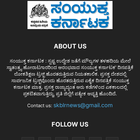
ABOUT US
ಸಂಯುಕ್ತ ಕರ್ನಾಟಕ : ಸ್ಪಷ್ಟ ಉದ್ದೇಶ ಜತೆಗೆ ಮೌಲ್ಯಗಳ ತಳಹದಿಯ ಮೇಲೆ
ಸ್ವಾತಂತ್ರ್ಯ ಹೋರಾಟಗಾರರಿಂದ ಆರಂಭವಾದ ಸಂಯುಕ್ತ ಕರ್ನಾಟಕ' ದಿನಪತ್ರಿಕೆ
ಲೋಕಶಿಕ್ಷಣ ಟ್ರಸ್ಟ್ ಹೊರತರುತ್ತಿರುವ ನಿಯತಕಾಲಿಕ. ಪ್ರಸಕ್ತ ದೇಶದಲ್ಲಿ
ಸಾರ್ವಜನಿಕ ಟ್ರಸ್ಟ್‌ವೊಂದು ಹೊರತರುತ್ತಿರುವ ಏಕೈಕ ದಿನಪತ್ರಿಕೆ ಸಂಯುಕ್ತ
ಕರ್ನಾಟಕ ಮಾತ್ರ. ಪ್ರಸಕ್ತ ರಾಜ್ಯಾದ್ಯಂತ ಆರು ಕಡೆಗಳಿಂದ ಏಕಕಾಲದಲ್ಲಿ
ಪ್ರಕಟಿತವಾಗುತ್ತಿದ್ದು, ಪ್ರತಿ ಜಿಲ್ಲೆಗೆ ಪತ್ಯೇಕ ಆವೃತ್ತಿ ಹೊಂದಿದೆ.
skblrnews@gmail.com
Contact us:
FOLLOW US