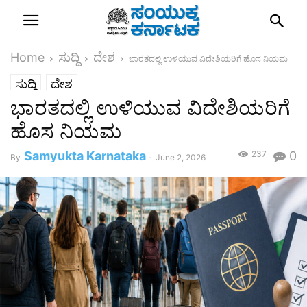
Home
ಸುದ್ದಿ
ದೇಶ
ಭಾರತದಲ್ಲಿ ಉಳಿಯುವ ವಿದೇಶಿಯರಿಗೆ ಹೊಸ ನಿಯಮ
ಸುದ್ದಿ
ದೇಶ
ಭಾರತದಲ್ಲಿ ಉಳಿಯುವ ವಿದೇಶಿಯರಿಗೆ
ಹೊಸ ನಿಯಮ
Samyukta Karnataka
237
0
By
-
June 2, 2026