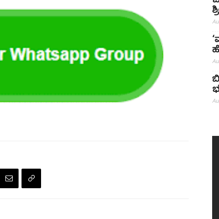
ಬ
ಶ
Au
‘
ಹ
Au
ಬ
ಭ
Au