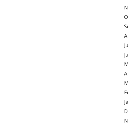
N
O
S
A
J
J
M
A
M
F
J
D
N