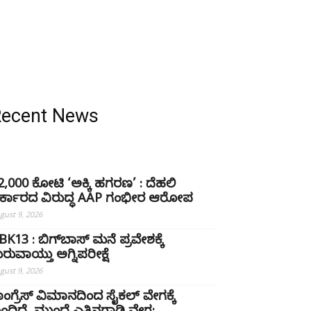
Recent News
22,000 ಕೋಟಿ ‘ಅಕ್ಕಿ ಹಗರಣ’ : ದೆಹಲಿ
ರ್ಕಾರದ ವಿರುದ್ಧ AAP ಗಂಭೀರ ಆರೋಪ
gust 9, 2026
BK13 : ಬಿಗ್‌ಬಾಸ್‌ ಮನೆ ಪ್ರವೇಶಕ್ಕೆ
ುರುವಾಯ್ತು ಅಗ್ನಿಪರೀಕ್ಷೆ
gust 9, 2026
ಾಂಗ್ರೆಸ್‌ ವಿಮಾನದಿಂದ ಸೈಕಲ್ ವೇಗಕ್ಕೆ