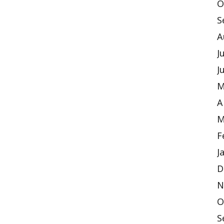
O
S
A
J
J
M
A
M
F
J
D
N
O
S