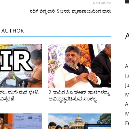
Next article
ನದಿಗೆ ಬಿದ್ದ ಲಾರಿ: 5 ಜನರು ಪ್ರಾಣಾಪಾಯದಿಂದ ಪಾರು
 AUTHOR
A
A
J
J
ಲ್ಒ ಮನೆ-ಮನೆ ಭೇಟಿ
2 ಸಾವಿರ ಸಿಎಸ್‌ಆರ್ ಶಾಲೆಗಳನ್ನು
M
ಿಸ್ತರಣೆ
ಅಭಿವೃದ್ಧಿಪಡಿಸುವ ಸಂಕಲ್ಪ
A
M
F