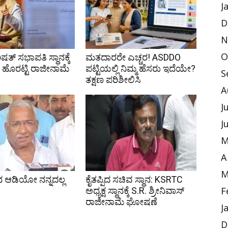
J
D
N
ಷತ್ ಸಭಾಪತಿ ಸ್ಥಾನಕ್ಕೆ
ಮತದಾರರೇ ಎಚ್ಚರ! ASDDO
O
ಹೊರಟ್ಟಿ ರಾಜೀನಾಮೆ
ಪಟ್ಟಿಯಲ್ಲಿ ನಿಮ್ಮ ಹೆಸರು ಇದೆಯೇ?
S
ತಕ್ಷಣ ಪರಿಶೀಲಿಸಿ
A
J
J
M
A
M
 ಆಡಿಯೋ ನನ್ನದಲ್ಲ
ಕೈತಪ್ಪಿದ ಸಚಿವ ಸ್ಥಾನ: KSRTC
ಅಧ್ಯಕ್ಷ ಸ್ಥಾನಕ್ಕೆ S.R. ಶ್ರೀನಿವಾಸ್
F
ರಾಜೀನಾಮೆ ಘೋಷಣೆ
J
D