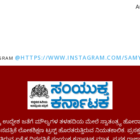
A
@HTTPS://WWW.INSTAGRAM.COM/SAM
AGRAM
ಪಷ್ಟ ಉದ್ದೇಶ ಜತೆಗೆ ಮೌಲ್ಯಗಳ ತಳಹದಿಯ ಮೇಲೆ ಸ್ವಾತಂತ್ರ್ಯ
ಪತ್ರಿಕೆ ಲೋಕಶಿಕ್ಷಣ ಟ್ರಸ್ಟ್ ಹೊರತರುತ್ತಿರುವ ನಿಯತಕಾಲಿಕ. ಪ್ರಸಕ