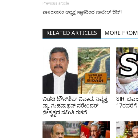
Previous article
ವಾಕರಸಾಸಂ ಅಧ್ಯಕ್ಷ ಸ್ಥಾನದಿಂದ ಪಾಟೀಲ್ ಔಟ್!
RELATED ARTICLES
MORE FROM
ಬಿಡದಿ ಟೌನ್‌ಶಿಪ್ ವಿವಾದ: ನಿವೃತ್ತ
SIR: ಬಿಎ
ನ್ಯಾ. ಗುಹನಾಥನ್ ನರೇಂದರ್
17ರವರೆಗೆ ವ
ನೇತೃತ್ವದ ಸಮಿತಿ ರಚನೆ