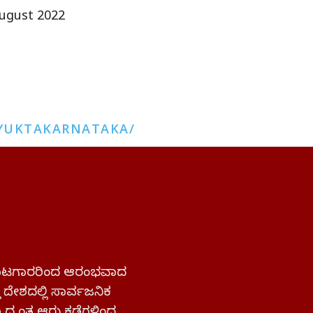
ugust 2022
YUKTAKARNATAKA/
 ಹೋರಾಟಗಾರರಿಂದ ಆರಂಭವಾದ
್ತ ದೇಶದಲ್ಲಿ ಸಾರ್ವಜನಿಕ