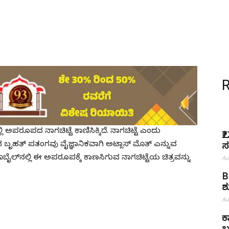
 ಅಪರೂಪದ ನಾಗಚಿಟ್ಟೆ ಕಾಣಿಸಿಕ್ಕಿದೆ. ನಾಗಚಿಟ್ಟೆ ಎಂದು
₹
ಹತ್ ಪತಂಗವು ವೈಜ್ಞಾನಿಕವಾಗಿ ಅಟ್ಲಾಸ್ ಮೊತ್ ಎನ್ನುವ
ಸ
ಲ್‌ನಲ್ಲಿ ಈ ಅಪರೂಪಕ್ಕೆ ಕಾಣಸಿಗುವ ನಾಗಚಿಟ್ಟೆಯ ಚಿತ್ರವನ್ನು
Au
B
ಶ
Au
ಕ