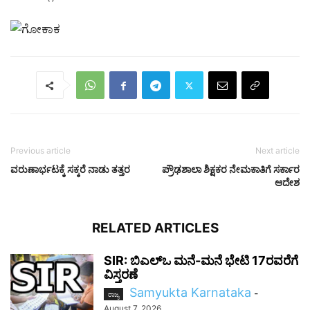
Previous article
Next article
ವರುಣಾರ್ಭಟಕ್ಕೆ ಸಕ್ಕರೆ ನಾಡು ತತ್ತರ
ಪ್ರೌಢಶಾಲಾ ಶಿಕ್ಷಕರ ನೇಮಕಾತಿಗೆ ಸರ್ಕಾರ
ಆದೇಶ
RELATED ARTICLES
SIR: ಬಿಎಲ್ಒ ಮನೆ-ಮನೆ ಭೇಟಿ 17ರವರೆಗೆ
ವಿಸ್ತರಣೆ
Samyukta Karnataka
-
ರಾಜ್ಯ
August 7, 2026