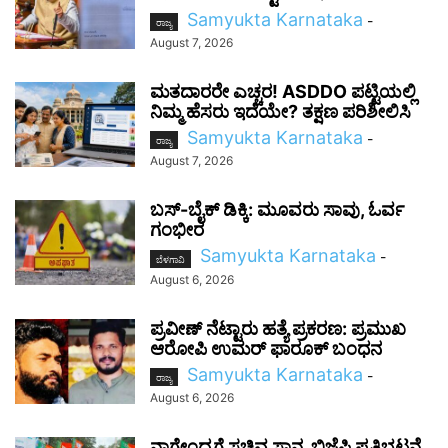
Samyukta Karnataka
-
ರಾಜ್ಯ
August 7, 2026
ಮತದಾರರೇ ಎಚ್ಚರ! ASDDO ಪಟ್ಟಿಯಲ್ಲಿ
ನಿಮ್ಮ ಹೆಸರು ಇದೆಯೇ? ತಕ್ಷಣ ಪರಿಶೀಲಿಸಿ
Samyukta Karnataka
-
ರಾಜ್ಯ
August 7, 2026
ಬಸ್-ಬೈಕ್ ಡಿಕ್ಕಿ: ಮೂವರು ಸಾವು, ಓರ್ವ
ಗಂಭೀರ
Samyukta Karnataka
-
ಬೆಳಗಾವಿ
August 6, 2026
ಪ್ರವೀಣ್ ನೆಟ್ಟಾರು ಹತ್ಯೆ ಪ್ರಕರಣ: ಪ್ರಮುಖ
ಆರೋಪಿ ಉಮರ್ ಫಾರೂಕ್ ಬಂಧನ
Samyukta Karnataka
-
ರಾಜ್ಯ
August 6, 2026
ನಾಗೇಂದ್ರಗೆ ಸಚಿವ ಸ್ಥಾನ, ಬಿಜೆಪಿ ಪ್ರತಿಭಟನೆ