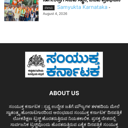
Samyukta Karnataka
-
ಬೆಳಗಾವಿ
August 4, 2026
ABOUT US
ಸಂಯುಕ್ತ ಕರ್ನಾಟಕ : ಸ್ಪಷ್ಟ ಉದ್ದೇಶ ಜತೆಗೆ ಮೌಲ್ಯಗಳ ತಳಹದಿಯ ಮೇಲೆ
ಸ್ವಾತಂತ್ರ್ಯ ಹೋರಾಟಗಾರರಿಂದ ಆರಂಭವಾದ ಸಂಯುಕ್ತ ಕರ್ನಾಟಕ' ದಿನಪತ್ರಿಕೆ
ಲೋಕಶಿಕ್ಷಣ ಟ್ರಸ್ಟ್ ಹೊರತರುತ್ತಿರುವ ನಿಯತಕಾಲಿಕ. ಪ್ರಸಕ್ತ ದೇಶದಲ್ಲಿ
ಸಾರ್ವಜನಿಕ ಟ್ರಸ್ಟ್‌ವೊಂದು ಹೊರತರುತ್ತಿರುವ ಏಕೈಕ ದಿನಪತ್ರಿಕೆ ಸಂಯುಕ್ತ