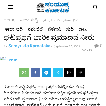
Home
ತಾಜಾ ಸುದ್ದಿ
ಘಟಪ್ರಭೆಗೆ ಭಾರೀ ಪ್ರಮಾಣದ ನೀರು
ತಾಜಾ ಸುದ್ದಿ
ನಮ್ಮ ಜಿಲ್ಲೆ
ಬೆಳಗಾವಿ
ಸುದ್ದಿ
ರಾಜ್ಯ
ಘಟಪ್ರಭೆಗೆ ಭಾರೀ ಪ್ರಮಾಣದ ನೀರು
Samyukta Karnataka
0
By
-
September 12, 2022
236
ಗೋಕಾಕ: ಪಶ್ಚಿಮಘಟ್ಟ ಅರಣ್ಯ ಪ್ರದೇಶದಲ್ಲಿ ಕಳೆದ ಕೆಲವು
ದಿನಗಳಿಂದ ನಿರಂತರವಾಗಿ ಮಳೆಯಾಗುತ್ತಿರುವುದರಿಂದ ಘಟಪ್ರಭಾ
ನದಿಗೆ ಭಾರಿ ಪ್ರಮಾಣದ ನೀರು ಹರಿದು ಬರುತ್ತಿದ್ದು ಹಲವು ಸೇತುವೆ
ಜಲಾವೃತವಾಗಿ, ಮನೆಗಳಿಗೆ ನೀರು ನುಗ್ಗಿದೆ. ಸಂತ್ರಸ್ತರು ಸಂಬಂಧಿಕರು