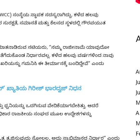
WCC) ಸಂಸ್ಥೆಯ ಸ್ಥಾಪಕ ಸದಸ್ಯರಾಗಿದ್ದು, ಕಳೆದ ಹಲವು
ುರಕ್ಷತೆ, ಸಮಾನತೆ ಮತ್ತು ಕೆಲಸದ ಸ್ಥಳದಲ್ಲಿ ಗೌರವಯುತ
A
ಿ ಮಾತನಾಡಿರುವ ನಟಿಯರು, “ನಮ್ಮ ರಾಜೀನಾಮೆ ಯಾವುದೋ
ಿ ತೆಗೆದುಕೊಂಡ ನಿರ್ಧಾರವಲ್ಲ. ಕಳೆದ ಹಲವು ವರ್ಷಗಳಿಂದ ನಾವು
ಖರಿಯನ್ನು ಗಮನಿಸಿ ಈ ತೀರ್ಮಾನಕ್ಕೆ ಬಂದಿದ್ದೇವೆ” ಎಂದು
A
J
್ಯಾನ್’ ಖ್ಯಾತಿಯ ಗಿರೀಶ್ ಭಾರದ್ವಜ್ ನಿಧನ
J
M
್ವನಿಯನ್ನು ಒದಗಿಸುವ ವೇದಿಕೆಯಾಗಬೇಕಿತ್ತು. ಆದರೆ
A
ಅಧಿಕಾರ ರಾಜಕೀಯ ಸಂಘದ ಮೂಲ ಉದ್ದೇಶಗಳನ್ನು
M
F
ತ್ವ ತ್ಯಜಿಸುವುದು ಸೋಲಲ್ಲ, ಅದು ಸ್ವಾಭಿಮಾನದ ನಿರ್ಧಾರ” ಎಂದು