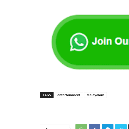
TAGS
entertainment
Malayalam