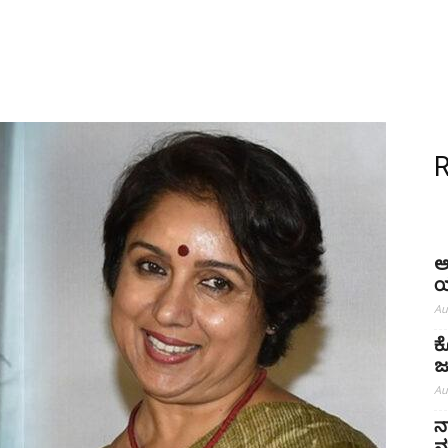
ಅ
ಯ
Au
ಕ
ಜ
Au
ನ