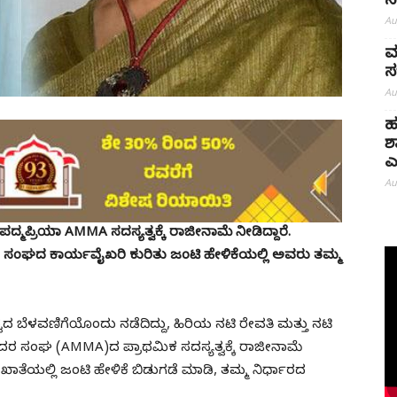
ನ
Au
ಮ
ಸ
Au
ಹ
ಶ
ಎ
Au
ಪ್ರಿಯಾ AMMA ಸದಸ್ಯತ್ವಕ್ಕೆ ರಾಜೀನಾಮೆ ನೀಡಿದ್ದಾರೆ.
ೂ ಸಂಘದ ಕಾರ್ಯವೈಖರಿ ಕುರಿತು ಜಂಟಿ ಹೇಳಿಕೆಯಲ್ಲಿ ಅವರು ತಮ್ಮ
ವದ ಬೆಳವಣಿಗೆಯೊಂದು ನಡೆದಿದ್ದು, ಹಿರಿಯ ನಟಿ ರೇವತಿ ಮತ್ತು ನಟಿ
 ಸಂಘ (AMMA)ದ ಪ್ರಾಥಮಿಕ ಸದಸ್ಯತ್ವಕ್ಕೆ ರಾಜೀನಾಮೆ
ಮ್ ಖಾತೆಯಲ್ಲಿ ಜಂಟಿ ಹೇಳಿಕೆ ಬಿಡುಗಡೆ ಮಾಡಿ, ತಮ್ಮ ನಿರ್ಧಾರದ