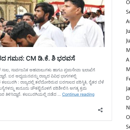
O
S
A
J
J
M
A
M
F
J
D
N
O
S