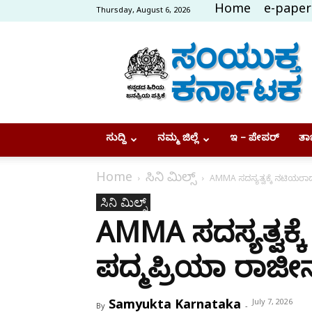
Home
e-paper
Thursday, August 6, 2026
Samyukta
Karnataka
ಸುದ್ದಿ
ನಮ್ಮ ಜಿಲ್ಲೆ
ಇ – ಪೇಪರ್
ತಾಜ
Home
ಸಿನಿ ಮಿಲ್ಸ್
AMMA ಸದಸ್ಯತ್ವಕ್ಕೆ ನಟಿಯರಾದ
ಸಿನಿ ಮಿಲ್ಸ್
AMMA ಸದಸ್ಯತ್ವಕ್
ಪದ್ಮಪ್ರಿಯಾ ರಾಜೀ
Samyukta Karnataka
July 7, 2026
By
-