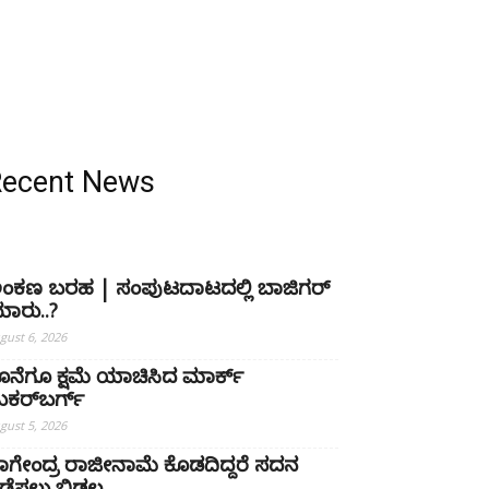
Recent News
ಂಕಣ ಬರಹ | ಸಂಪುಟದಾಟದಲ್ಲಿ ಬಾಜಿಗರ್
ಾರು..?
gust 6, 2026
ೊನೆಗೂ ಕ್ಷಮೆ ಯಾಚಿಸಿದ ಮಾರ್ಕ್
ುಕರ್‌ಬರ್ಗ್
gust 5, 2026
ಾಗೇಂದ್ರ ರಾಜೀನಾಮೆ ಕೊಡದಿದ್ದರೆ ಸದನ