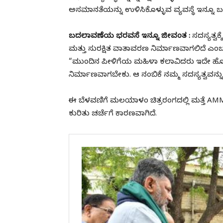
ಅಸಮಾನತೆಯನ್ನು ಉಳಿಸಿಕೊಳ್ಳುವ ವ್ಯವಸ್ಥೆ ಇನ್ನೂ ಬ
ಬದಲಾವಣೆಯ ಭರವಸೆ ಇನ್ನೂ ಜೀವಂತ :
ಸದಸ್ಯತ್ವ
ಮತ್ತು ಸುರಕ್ಷಿತ ವಾತಾವರಣ ನಿರ್ಮಾಣವಾಗಲಿದೆ ಎಂಬ
“ಮುಂದಿನ ಪೀಳಿಗೆಯ ಮಹಿಳಾ ಕಲಾವಿದರು ಇದೇ ಹೋರ
ನಿರ್ಮಾಣವಾಗಬೇಕು. ಆ ನಂಬಿಕೆ ನಮ್ಮ ಸದಸ್ಯತ್ವವನ್ನು 
ಈ ಬೆಳವಣಿಗೆ ಮಲಯಾಳಂ ಚಿತ್ರರಂಗದಲ್ಲಿ ಮತ್ತೆ A
ಕುರಿತು ಚರ್ಚೆಗೆ ಕಾರಣವಾಗಿದೆ.