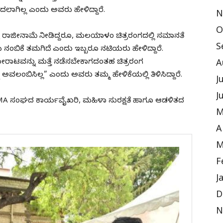
ದಲಾಗಿಲ್ಲ ಎಂದು ಅವರು ಹೇಳಿದ್ದಾರೆ.
N
O
ಕ್ಕೆ ರಾಜೀನಾಮೆ ನೀಡಿದ್ದರೂ, ಮಲಯಾಳಂ ಚಿತ್ರರಂಗದಲ್ಲಿ ಸಮಾನತೆ
S
 ನಂಬಿಕೆ ತಮಗಿದೆ ಎಂದು ಇಬ್ಬರೂ ನಟಿಯರು ಹೇಳಿದ್ದಾರೆ.
ಾಟವನ್ನು ಮತ್ತೆ ನಡೆಸಬೇಕಾಗದಂತಹ ಚಿತ್ರರಂಗ
A
ಅವಲಂಬಿಸಿಲ್ಲ” ಎಂದು ಅವರು ತಮ್ಮ ಹೇಳಿಕೆಯಲ್ಲಿ ತಿಳಿಸಿದ್ದಾರೆ.
J
J
MMA ಸಂಘದ ಕಾರ್ಯವೈಖರಿ, ಮಹಿಳಾ ಸುರಕ್ಷತೆ ಹಾಗೂ ಆಡಳಿತದ
M
A
M
F
J
D
N