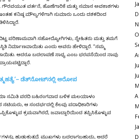
J
 ಸ್ಥಳ, ಗೌರವಯುತ ವರ್ತನೆ, ಹೊಣೆಗಾರಿಕೆ ಮತ್ತು ಸಮಾನ ಅವಕಾಶಗಳು
D
 ಇಂತಹ ಕನಿಷ್ಠ ಮೌಲ್ಯಗಳಿಗಾಗಿ ಸುಮಾರು ಒಂದು ದಶಕದಿಂದ
ಸಿದ್ದಾರೆ.
N
O
ದಿಟ್ಟ ಪರಿಣಾಮವಾಗಿ ಸಹೋದ್ಯೋಗಿಗಳು, ಸ್ನೇಹಿತರು ಮತ್ತು ತಮಗೆ
S
ಥಿತಿ ನಿರ್ಮಾಣವಾಯಿತು ಎಂದು ಅವರು ಹೇಳಿದ್ದಾರೆ. “ನಮ್ಮ
ೆಯಾಯಿತು. ಆದರೂ ಬದಲಾವಣೆ ಸಾಧ್ಯ ಎಂಬ ಭರವಸೆಯಿಂದ ನಾವು
A
ಾಯಪಟ್ಟಿದ್ದಾರೆ.
J
J
್ಮಹತ್ಯೆ’– ಡೆತ್‌ನೋಟ್‌ನಲ್ಲಿ ಆರೋಪ
M
A
ೇಮಾ ಸಮಿತಿ ವರದಿ ಬಹಿರಂಗವಾದ ಬಳಿಕ ಮಲಯಾಳಂ
ರುವ ನಟಿಯರು, ಆ ಸಂದರ್ಭದಲ್ಲಿ ಕೆಲವು ಪದಾಧಿಕಾರಿಗಳು
M
ಪಿಕೊಳ್ಳುವ ಕ್ರಮವಾಗಿರದೆ, ಜವಾಬ್ದಾರಿಯಿಂದ ತಪ್ಪಿಸಿಕೊಳ್ಳುವ
F
J
D
 ಮಾರ್ಗಗಳನ್ನು ಹುಡುಕುತ್ತದೆ. ಮುಖಗಳು ಬದಲಾಗಬಹುದು, ಆದರೆ