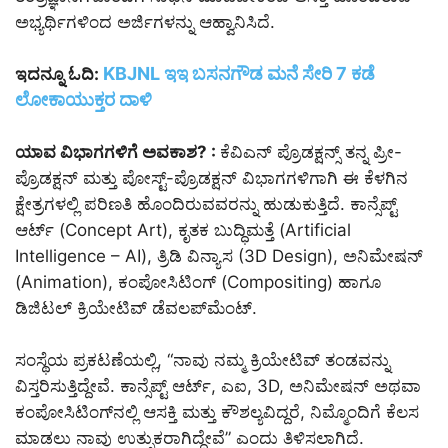
ಅಭ್ಯರ್ಥಿಗಳಿಂದ ಅರ್ಜಿಗಳನ್ನು ಆಹ್ವಾನಿಸಿದೆ.
KBJNL ಇಇ ಬಸನಗೌಡ ಮನೆ ಸೇರಿ 7 ಕಡೆ
ಇದನ್ನೂ ಓದಿ:
ಲೋಕಾಯುಕ್ತರ ದಾಳಿ
ಯಾವ ವಿಭಾಗಗಳಿಗೆ ಅವಕಾಶ? :
ಕೆವಿಎನ್ ಪ್ರೊಡಕ್ಷನ್ಸ್ ತನ್ನ ಪ್ರೀ-
ಪ್ರೊಡಕ್ಷನ್ ಮತ್ತು ಪೋಸ್ಟ್-ಪ್ರೊಡಕ್ಷನ್ ವಿಭಾಗಗಳಿಗಾಗಿ ಈ ಕೆಳಗಿನ
ಕ್ಷೇತ್ರಗಳಲ್ಲಿ ಪರಿಣತಿ ಹೊಂದಿರುವವರನ್ನು ಹುಡುಕುತ್ತಿದೆ. ಕಾನ್ಸೆಪ್ಟ್
ಆರ್ಟ್ (Concept Art), ಕೃತಕ ಬುದ್ಧಿಮತ್ತೆ (Artificial
Intelligence – AI), ತ್ರಿಡಿ ವಿನ್ಯಾಸ (3D Design), ಅನಿಮೇಷನ್
(Animation), ಕಂಪೋಸಿಟಿಂಗ್ (Compositing) ಹಾಗೂ
ಡಿಜಿಟಲ್ ಕ್ರಿಯೇಟಿವ್ ಡೆವಲಪ್‌ಮೆಂಟ್.
ಸಂಸ್ಥೆಯ ಪ್ರಕಟಣೆಯಲ್ಲಿ, “ನಾವು ನಮ್ಮ ಕ್ರಿಯೇಟಿವ್ ತಂಡವನ್ನು
ವಿಸ್ತರಿಸುತ್ತಿದ್ದೇವೆ. ಕಾನ್ಸೆಪ್ಟ್ ಆರ್ಟ್, ಎಐ, 3D, ಅನಿಮೇಷನ್ ಅಥವಾ
ಕಂಪೋಸಿಟಿಂಗ್‌ನಲ್ಲಿ ಆಸಕ್ತಿ ಮತ್ತು ಕೌಶಲ್ಯವಿದ್ದರೆ, ನಿಮ್ಮೊಂದಿಗೆ ಕೆಲಸ
ಮಾಡಲು ನಾವು ಉತ್ಸುಕರಾಗಿದ್ದೇವೆ” ಎಂದು ತಿಳಿಸಲಾಗಿದೆ.