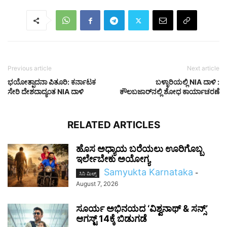
Previous article
Next article
ಭಯೋತ್ಪಾದನಾ ಪಿತೂರಿ: ಕರ್ನಾಟಕ
ಬಳ್ಳಾರಿಯಲ್ಲಿ NIA ದಾಳಿ :
ಸೇರಿ ದೇಶದಾದ್ಯಂತ NIA ದಾಳಿ
ಕೌಲಬಜಾರ್‌ನಲ್ಲಿ ಶೋಧ ಕಾರ್ಯಾಚರಣೆ
RELATED ARTICLES
ಹೊಸ ಅಧ್ಯಾಯ ಬರೆಯಲು ಊರಿಗೊಬ್ಬ
ಇರ್ಲೇಬೇಕು ಅಯೋಗ್ಯ
Samyukta Karnataka
-
ಸಿನಿ ಮಿಲ್ಸ್
August 7, 2026
ಸೂರ್ಯ ಅಭಿನಯದ ‘ವಿಶ್ವನಾಥ್ & ಸನ್ಸ್’
ಆಗಸ್ಟ್ 14ಕ್ಕೆ ಬಿಡುಗಡೆ