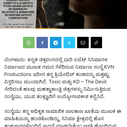
ಬೆಂಗಳೂರು: ಕನ್ನಡ ಚಿತ್ರರಂಗದಲ್ಲಿ ಭಾರಿ ಬಜೆಟ್ ಸಿನಿಮಾಗಳ
ನಿರ್ಮಾಣದ ಮೂಲಕ ಗಮನ ಸೆಳೆದಿರುವ ನಿರ್ಮಾಣ ಸಂಸ್ಥೆ KVN
Productions ಇದೀಗ ತನ್ನ ಕ್ರಿಯೇಟಿವ್ ತಂಡವನ್ನು ಮತ್ತಷ್ಟು
ವಿಸ್ತರಿಸಲು ಮುಂದಾಗಿದೆ. Toxic ಮತ್ತು KD – The Devil
ಸೇರಿದಂತೆ ಹಲವು ಮಹತ್ವಾಕಾಂಕ್ಷಿ ಚಿತ್ರಗಳನ್ನು ನಿರ್ಮಿಸುತ್ತಿರುವ
ಸಂಸ್ಥೆಯು, ಯುವ ತಂತ್ರಜ್ಞರಿಗೆ ಉದ್ಯೋಗಾವಕಾಶ ಕಲ್ಪಿಸಿದೆ.
ಸಂಸ್ಥೆಯು ತನ್ನ ಅಧಿಕೃತ ಸಾಮಾಜಿಕ ಜಾಲತಾಣ ಖಾತೆಯ ಮೂಲಕ ಈ
ಮಾಹಿತಿಯನ್ನು ಹಂಚಿಕೊಂಡಿದ್ದು, ಸಿನಿಮಾ ಕ್ಷೇತ್ರದಲ್ಲಿ ಹೊಸ
ತಂತ್ರಜ್ಞಾನಗಳೊಂದಿಗೆ ಸಾಧನೆ ಮಾಡಬೇಕೆಂಬ ಆಸಕ್ತಿ ಹೊಂದಿರುವ