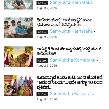
Samyukta Karnataka
-
ಸಿನಿ ಮಿಲ್ಸ್
August 7, 2026
ಥಿಯೇಟರ್‌ನಲ್ಲಿ ‘ಅಯೋಗ್ಯ2’ ಹವಾ:
ಧಮಾಕಾ ಎಂದ ಸಿನಿಪ್ರಿಯರು
Samyukta Karnataka
-
ಸಿನಿ ಮಿಲ್ಸ್
August 7, 2026
ಆಗಸ್ಟ್ 8ರಿಂದ ಜೀ ಕನ್ನಡದಲ್ಲಿ ‘ಹಳ್ಳಿ ಪವರ್
ರಿಲೋಡೆಡ್!
Samyuktha Karnataka
-
ಸಿನಿ ಮಿಲ್ಸ್
August 6, 2026
ಶುರುವಾಗ್ತಿದೆ ಕೂಡು ಕುಟುಂಬದ ಹೊಸ ಕಥೆ
“ಆನಂದ ನಿಲಯ”…ಇದೇ ಆಗಸ್ಟ್ 10 ರಿಂದ
ಪ್ರತಿದಿನ...
Samyuktha Karnataka
-
ಸಿನಿ ಮಿಲ್ಸ್
August 6, 2026