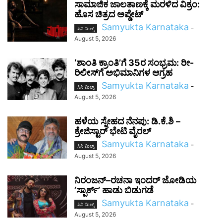
ಸಾಮಾಜಿಕ ಜಾಲತಾಣಕ್ಕೆ ಮರಳಿದ ವಿಕ್ರಂ:
ಹೊಸ ಚಿತ್ರದ ಅಪ್ಡೇಟ್
Samyukta Karnataka
-
ಸಿನಿ ಮಿಲ್ಸ್
August 5, 2026
‘ಶಾಂತಿ ಕ್ರಾಂತಿ’ಗೆ 35ರ ಸಂಭ್ರಮ: ರೀ-
ರಿಲೀಸ್‌ಗೆ ಅಭಿಮಾನಿಗಳ ಆಗ್ರಹ
Samyukta Karnataka
-
ಸಿನಿ ಮಿಲ್ಸ್
August 5, 2026
ಹಳೆಯ ಸ್ನೇಹದ ನೆನಪು: ಡಿ.ಕೆ.ಶಿ –
ಕ್ರೇಜಿಸ್ಟಾರ್‌ ಭೇಟಿ ವೈರಲ್
Samyukta Karnataka
-
ಸಿನಿ ಮಿಲ್ಸ್
August 5, 2026
ನಿರಂಜನ್–ರಚನಾ ಇಂದರ್ ಜೋಡಿಯ
ʼಸ್ಪಾರ್ಕ್’ ಹಾಡು ಬಿಡುಗಡೆ
Samyukta Karnataka
-
ಸಿನಿ ಮಿಲ್ಸ್
August 5, 2026