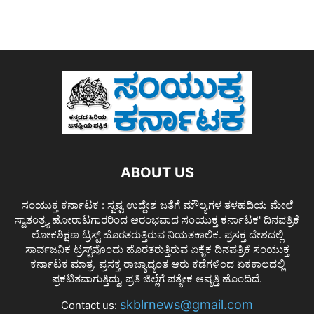
ABOUT US
ಸಂಯುಕ್ತ ಕರ್ನಾಟಕ : ಸ್ಪಷ್ಟ ಉದ್ದೇಶ ಜತೆಗೆ ಮೌಲ್ಯಗಳ ತಳಹದಿಯ ಮೇಲೆ
ಸ್ವಾತಂತ್ರ್ಯ ಹೋರಾಟಗಾರರಿಂದ ಆರಂಭವಾದ ಸಂಯುಕ್ತ ಕರ್ನಾಟಕ' ದಿನಪತ್ರಿಕೆ
ಲೋಕಶಿಕ್ಷಣ ಟ್ರಸ್ಟ್ ಹೊರತರುತ್ತಿರುವ ನಿಯತಕಾಲಿಕ. ಪ್ರಸಕ್ತ ದೇಶದಲ್ಲಿ
ಸಾರ್ವಜನಿಕ ಟ್ರಸ್ಟ್‌ವೊಂದು ಹೊರತರುತ್ತಿರುವ ಏಕೈಕ ದಿನಪತ್ರಿಕೆ ಸಂಯುಕ್ತ
ಕರ್ನಾಟಕ ಮಾತ್ರ. ಪ್ರಸಕ್ತ ರಾಜ್ಯಾದ್ಯಂತ ಆರು ಕಡೆಗಳಿಂದ ಏಕಕಾಲದಲ್ಲಿ
ಪ್ರಕಟಿತವಾಗುತ್ತಿದ್ದು, ಪ್ರತಿ ಜಿಲ್ಲೆಗೆ ಪತ್ಯೇಕ ಆವೃತ್ತಿ ಹೊಂದಿದೆ.
skblrnews@gmail.com
Contact us: