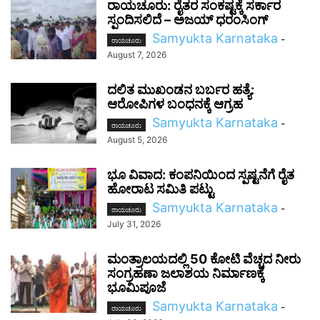
ರಾಯಚೂರು: ರೈತರ ಸಂಕಷ್ಟಕ್ಕೆ ಸರ್ಕಾರ
ಸ್ಪಂದಿಸಲಿದೆ – ಅಜಯ್ ಧರಂಸಿಂಗ್
Samyukta Karnataka
-
ರಾಯಚೂರು
August 7, 2026
ದಲಿತ ಮುಖಂಡನ ಬರ್ಬರ ಹತ್ಯೆ:
ಆರೋಪಿಗಳ ಬಂಧನಕ್ಕೆ ಆಗ್ರಹ
Samyukta Karnataka
-
ರಾಯಚೂರು
August 5, 2026
ಭೂ ವಿವಾದ: ಕಂಪನಿಯಿಂದ ಸ್ಪಷ್ಟನೆಗೆ ರೈತ
ಹೋರಾಟ ಸಮಿತಿ ಪಟ್ಟು
Samyukta Karnataka
-
ರಾಯಚೂರು
July 31, 2026
ಮಂತ್ರಾಲಯದಲ್ಲಿ 50 ಕೋಟಿ ವೆಚ್ಚದ ನೀರು
ಸಂಗ್ರಹಣಾ ಜಲಾಶಯ ನಿರ್ಮಾಣಕ್ಕೆ
ಭೂಮಿಪೂಜೆ
Samyukta Karnataka
-
ರಾಯಚೂರು