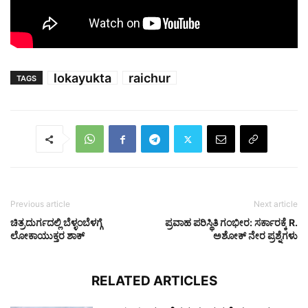
lokayukta
raichur
TAGS
Previous article
Next article
ಚಿತ್ರದುರ್ಗದಲ್ಲಿ ಬೆಳ್ಳಂಬೆಳಗ್ಗೆ
ಪ್ರವಾಹ ಪರಿಸ್ಥಿತಿ ಗಂಭೀರ: ಸರ್ಕಾರಕ್ಕೆ R.
ಲೋಕಾಯುಕ್ತರ ಶಾಕ್
ಅಶೋಕ್ ನೇರ ಪ್ರಶ್ನೆಗಳು
RELATED ARTICLES