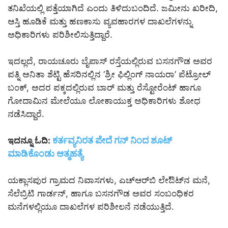
ತನಿಖೆಯಲ್ಲಿ ಪತ್ತೆಯಾಗಿದೆ ಎಂದು ತಿಳಿದುಬಂದಿದೆ. ಜಮೀನು ಖರೀದಿ,
ಆಸ್ತಿ ಹೂಡಿಕೆ ಮತ್ತು ಹಣಕಾಸು ವ್ಯವಹಾರಗಳ ದಾಖಲೆಗಳನ್ನು
ಅಧಿಕಾರಿಗಳು ಪರಿಶೀಲಿಸುತ್ತಿದ್ದಾರೆ.
ಇದಲ್ಲದೆ, ರಾಯಚೂರು ಬೈಪಾಸ್ ರಸ್ತೆಯಲ್ಲಿರುವ ಬಸನಗೌಡ ಅವರ
ಪತ್ನಿ ಅನಿತಾ ಶೆಟ್ಟಿ ಹೆಸರಿನಲ್ಲಿನ ‘ಶ್ರೀ ಫಿಲ್ಲಿಂಗ್ ನಾಯರಾ’ ಪೆಟ್ರೋಲ್
ಬಂಕ್, ಅದರ ಪಕ್ಕದಲ್ಲಿರುವ ಬಾರ್ ಮತ್ತು ರೆಸ್ಟೋರೆಂಟ್ ಹಾಗೂ
ಗೋದಾಮಿನ ಮೇಲೆಯೂ ಲೋಕಾಯುಕ್ತ ಅಧಿಕಾರಿಗಳು ಶೋಧ
ನಡೆಸಿದ್ದಾರೆ.
ಕರ್ತವ್ಯನಿರತ ಪೇದೆ ಗನ್ ನಿಂದ ಶೂಟ್
ಇದನ್ನೂ ಓದಿ:
ಮಾಡಿಕೊಂಡು ಆತ್ಮಹತ್ಯೆ
ಯಕ್ಲಾಸಪುರ ಗ್ರಾಮದ ನಿವಾಸಗಳು, ಎಚ್‌ಆರ್‌ಬಿ ಲೇಔಟ್‌ನ ಮನೆ,
ಸೆಲೆಬ್ರಿಟಿ ಗಾರ್ಡನ್, ಹಾಗೂ ಬಸನಗೌಡ ಅವರ ಸಂಬಂಧಿಕರ
ಮನೆಗಳಲ್ಲಿಯೂ ದಾಖಲೆಗಳ ಪರಿಶೀಲನೆ ನಡೆಯುತ್ತಿದೆ.