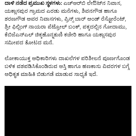
ದಾಳಿ ನಡೆದ ಪ್ರಮುಖ ಸ್ಥಳಗಳು:
ಎಚ್‌ಆರ್‌ಬಿ ಲೇಔಟ್‌ನ ನಿವಾಸ,
ಯಕ್ಲಾಸಪುರ ಗ್ರಾಮದ ಎರಡು ಮನೆಗಳು, ಶಿವನಗೌಡ ಹಾಗೂ
ಶರಣಗೌಡ ಅವರ ನಿವಾಸಗಳು, ಪ್ರಿನ್ಸ್ ಬಾರ್ ಅಂಡ್ ರೆಸ್ಟೋರೆಂಟ್,
ಶ್ರೀ ಫಿಲ್ಲಿಂಗ್ ನಾಯರಾ ಪೆಟ್ರೋಲ್ ಬಂಕ್, ಪಕ್ಕದಲ್ಲಿನ ಗೋದಾಮು,
ಕೆಬಿಜೆಎನ್‌ಎಲ್ ಚಿಕ್ಕಹೊನ್ನಕುಣಿ ಕಚೇರಿ ಹಾಗೂ ಯಕ್ಲಾಸಪುರ
ಸಮೀಪದ ತೋಟದ ಮನೆ.
ಲೋಕಾಯುಕ್ತ ಅಧಿಕಾರಿಗಳು ದಾಖಲೆಗಳ ಪರಿಶೀಲನೆ ಪೂರ್ಣಗೊಂಡ
ಬಳಿಕ ವಶಪಡಿಸಿಕೊಂಡಿರುವ ಆಸ್ತಿ ಹಾಗೂ ಹಣಕಾಸು ವಿವರಗಳ ಬಗ್ಗೆ
ಅಧಿಕೃತ ಮಾಹಿತಿ ಬಿಡುಗಡೆ ಮಾಡುವ ಸಾಧ್ಯತೆ ಇದೆ.