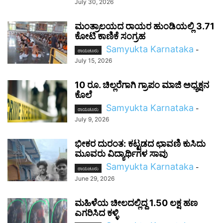
July 30, 2026
ಮಂತ್ರಾಲಯದ ರಾಯರ ಹುಂಡಿಯಲ್ಲಿ 3.71
ಕೋಟಿ ಕಾಣಿಕೆ ಸಂಗ್ರಹ
Samyukta Karnataka
-
ರಾಯಚೂರು
July 15, 2026
10 ರೂ. ಚಿಲ್ಲರೆಗಾಗಿ ಗ್ರಾಪಂ ಮಾಜಿ ಅಧ್ಯಕ್ಷನ
ಕೊಲೆ
Samyukta Karnataka
-
ರಾಯಚೂರು
July 9, 2026
ಭೀಕರ ದುರಂತ: ಕಟ್ಟಡದ ಛಾವಣಿ ಕುಸಿದು
ಮೂವರು ವಿದ್ಯಾರ್ಥಿಗಳ ಸಾವು
Samyukta Karnataka
-
ರಾಯಚೂರು
June 29, 2026
ಮಹಿಳೆಯ ಚೀಲದಲ್ಲಿದ್ದ 1.50 ಲಕ್ಷ ಹಣ
ಎಗರಿಸಿದ ಕಳ್ಳಿ