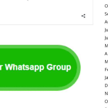
O
S
A
J
J
M
A
M
F
J
D
N
O