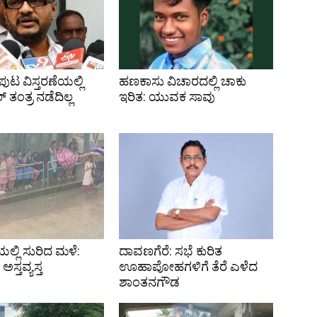
ಟ ವಿಸ್ತರಣೆಯಲ್ಲಿ
ಹಣಕಾಸು ವಿಚಾರದಲ್ಲಿ ಚಾಕು
್ ತಂತ್ರ ನಡೆದಿಲ್ಲ
ಇರಿತ: ಯುವಕ ಸಾವು
ಯಲ್ಲಿ ಸುರಿದ ಮಳೆ:
ದಾವಣಗೆರೆ: ಸಭೆ ಕುರಿತ
್ತವ್ಯಸ್ತ
ಊಹಾಪೋಹಗಳಿಗೆ ತೆರೆ ಎಳೆದ
ಶಾಂತನಗೌಡ