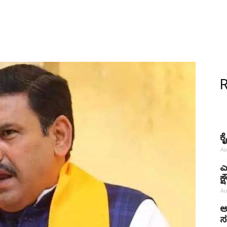
ಕ
Au
ಎ
ಕ
Au
ಅ
ಸ