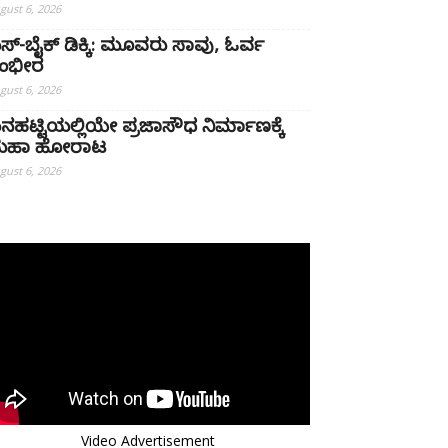
gust 6, 2026
ಸ್-ಬೈಕ್ ಡಿಕ್ಕಿ: ಮೂವರು ಸಾವು, ಓರ್ವ
ಂಭೀರ
gust 6, 2026
ನಹಟ್ಟಿಯಲ್ಲಿಯೇ ಪ್ರಜಾಸೌಧ ನಿರ್ಮಾಣಕ್ಕೆ
ಹಾ ಹೋರಾಟ
gust 6, 2026
Video Advertisement