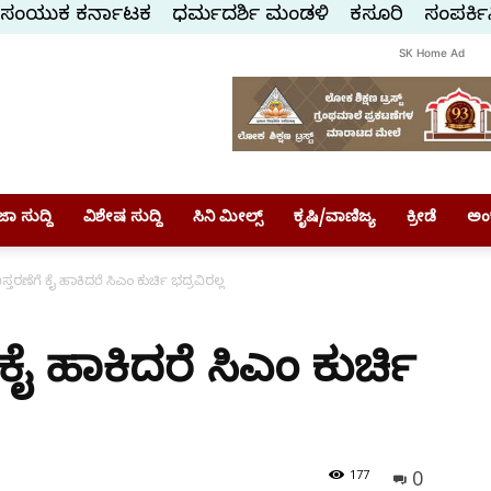
ಸಂಯುಕ್ತ ಕರ್ನಾಟಕ
ಧರ್ಮದರ್ಶಿ ಮಂಡಳಿ
ಕಸ್ತೂರಿ
ಸಂಪರ್ಕಿ
SK Home Ad
ಾ ಸುದ್ದಿ
ವಿಶೇಷ ಸುದ್ದಿ
ಸಿನಿ ಮೀಲ್ಸ್
ಕೃಷಿ/ವಾಣಿಜ್ಯ
ಕ್ರೀಡೆ
ಅಂ
್ತರಣೆಗೆ ಕೈ ಹಾಕಿದರೆ ಸಿಎಂ ಕುರ್ಚಿ ಭದ್ರವಿರಲ್ಲ
ಕೈ ಹಾಕಿದರೆ ಸಿಎಂ ಕುರ್ಚಿ
0
177