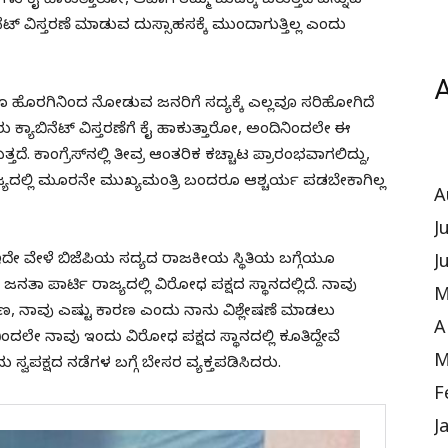
ು ಕೈ ಹಾಕುತ್ತಾರೋ, ಆವಾಗ ತಮ್ಮ ಬುಡಕ್ಕೆ ಬರುತ್ತದೆ ಎನ್ನುವ
ಿಸ್ತರಣೆ ಮಾಡುವ ದುಸ್ಸಾಹಸಕ್ಕೆ ಮುಂದಾಗುತ್ತಿಲ್ಲ ಎಂದು
A
ಗೂ ಹೊರಗಿನಿಂದ ನೋಡುವ ಜನರಿಗೆ ಸದ್ಯಕ್ಕೆ ಎಲ್ಲವೂ ಸರಿಹೋಗಿದೆ
ಕ್ಯಾಬಿನೆಟ್ ವಿಸ್ತರಣೆಗೆ ಕೈ ಹಾಕುತ್ತಾರೋ, ಅಂದಿನಿಂದಲೇ ಈ
. ಕಾಂಗ್ರೆಸ್‌ನಲ್ಲಿ ತೀವ್ರ ಆಂತರಿಕ ಕಚ್ಚಾಟ ಪ್ರಾರಂಭವಾಗಲಿದ್ದು,
್ಯದಲ್ಲಿ ಮೂರನೇ ಮುಖ್ಯಮಂತ್ರಿ ಬಂದರೂ ಆಶ್ಚರ್ಯ ಪಡಬೇಕಾಗಿಲ್ಲ
A
J
ದೇ ವೇಳೆ ಬಿಜೆಪಿಯ ಸದ್ಯದ ರಾಜಕೀಯ ಸ್ಥಿತಿಯ ಬಗ್ಗೆಯೂ
J
ಾ ಪಾರ್ಟಿ ರಾಜ್ಯದಲ್ಲಿ ವಿರೋಧ ಪಕ್ಷದ ಸ್ಥಾನದಲ್ಲಿದೆ. ನಾವು
M
ಕಾರಣ, ನಾವು ಎಷ್ಟು ಕಾರಣ ಎಂದು ನಾನು ವಿಶ್ಲೇಷಣೆ ಮಾಡಲು
A
ದಲೇ ನಾವು ಇಂದು ವಿರೋಧ ಪಕ್ಷದ ಸ್ಥಾನದಲ್ಲಿ ಕೂತಿದ್ದೇವೆ
M
 ಸ್ವಪಕ್ಷದ ನಡೆಗಳ ಬಗ್ಗೆ ಬೇಸರ ವ್ಯಕ್ತಪಡಿಸಿದರು.
F
J