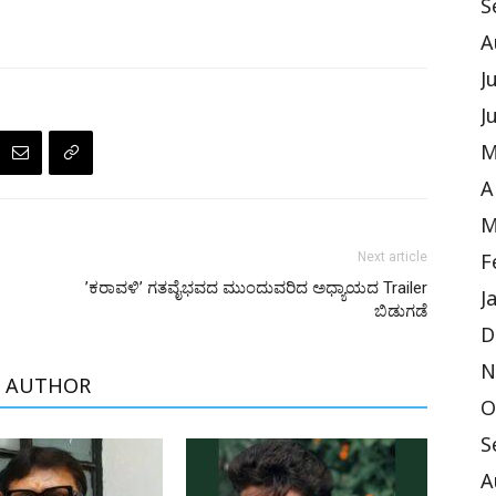
S
A
J
J
M
A
M
Next article
F
ʼಕರಾವಳಿʼ ಗತವೈಭವದ ಮುಂದುವರಿದ ಅಧ್ಯಾಯದ Trailer
J
ಬಿಡುಗಡೆ
D
N
 AUTHOR
O
S
A