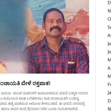
D
N
O
S
A
J
J
M
A
M
F
J
D
N