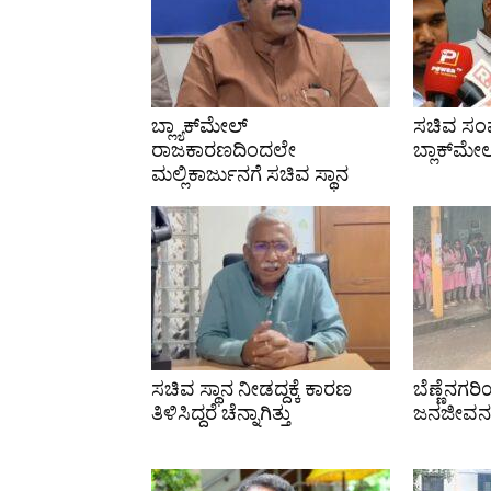
ಬ್ಲ್ಯಾಕ್‌ಮೇಲ್
ಸಚಿವ ಸಂಪು
ರಾಜಕಾರಣದಿಂದಲೇ
ಬ್ಲಾಕ್‌ಮೇಲ
ಮಲ್ಲಿಕಾರ್ಜುನಗೆ ಸಚಿವ ಸ್ಥಾನ
ಸಚಿವ ಸ್ಥಾನ ನೀಡದ್ದಕ್ಕೆ ಕಾರಣ
ಬೆಣ್ಣೆನಗರಿ
ತಿಳಿಸಿದ್ದರೆ ಚೆನ್ನಾಗಿತ್ತು
ಜನಜೀವನ ಅಸ