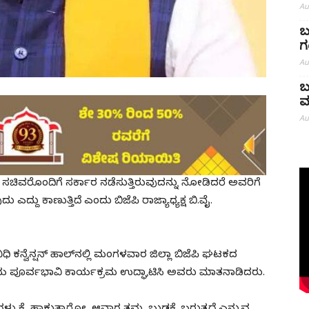
Au
ಬ
ಗ
Au
ಬ
ಮ
Au
 ಸಚಿವರೊಂದಿಗೆ ಸರ್ಕಾರ ನಡೆಸುತ್ತಿರುವುದನ್ನು ನೋಡಿದರೆ ಅವರಿಗೆ
ಎದ್ದು ಕಾಣುತ್ತಿದೆ ಎಂದು ಬಿಜೆಪಿ ರಾಜ್ಯಾಧ್ಯಕ್ಷ ಬಿ.ವೈ.
ನಿಧಿ ಕನ್ವೆನ್ಷನ್ ಹಾಲ್‌ನಲ್ಲಿ ಮಂಗಳವಾರ ಜಿಲ್ಲಾ ಬಿಜೆಪಿ ಘಟಕದ
ಯ ಪೂರ್ವಭಾವಿ ಕಾರ್ಯಕ್ರಮ ಉದ್ಘಾಟಿಸಿ ಅವರು ಮಾತನಾಡಿದರು.