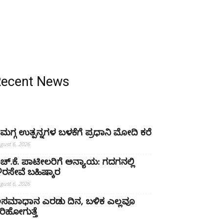
Recent News
ೈಮಗ್ಗ ಉತ್ಪನ್ನಗಳ ಬಳಕೆಗೆ ಪ್ರಧಾನಿ ಮೋದಿ ಕರೆ
gust 6, 2026
ಚ್‌.ಕೆ. ಪಾಟೀಲರಿಗೆ ಅನ್ಯಾಯ: ಗದಗನಲ್ಲಿ
್ಷೌರಸೇವೆ ಬಹಿಷ್ಕಾರ
gust 6, 2026
ಸಮಾಧಾನ ಎರಡು ದಿನ, ಬಳಿಕ ಎಲ್ಲವೂ
ರಿಹೋಗುತ್ತೆ