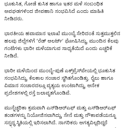
ಭೂಕುಸಿತ, ಗೋಡೆ ಕುಸಿತ ಹಾಗೂ ಇತರ ಮಳೆ ಸಂಬಂಧಿತ
ಅವಘಡಗಳಿಂದ ಜೀವಹಾನಿ ಸಂಭವಿಸಿದೆ ಎಂದು ಮಾಹಿತಿ
ನೀಡಿದರು.
ಭಾರತೀಯ ಹವಾಮಾನ ಇಲಾಖೆ ಮುಂಬೈ ಸೇರಿದಂತೆ ಸುತ್ತಮುತ್ತಲಿನ
ಹಲವು ಜಿಲ್ಲೆಗಳಿಗೆ ʻರೆಡ್ ಅಲರ್ಟ್ʼ ಘೋಷಿಸಿದ್ದು, ಮುಂದಿನ ಕೆಲವು
ಗಂಟೆಗಳು ಭಾರೀ ಮಳೆಯಾಗುವ ಸಾಧ್ಯತೆಯಿದೆ ಎಂದು ಎಚ್ಚರಿಕೆ
ನೀಡಿದೆ.
ಭಾರೀ ಮಳೆಯಿಂದ ಮುಂಬೈ–ಪುಣೆ ಎಕ್ಸ್‌ಪ್ರೆಸ್‌ವೇಯಲ್ಲಿ ಭೂಕುಸಿತ
ಸಂಭವಿಸಿದ್ದು, ಕೆಲಕಾಲ ಸಂಚಾರ ಸ್ಥಗಿತಗೊಂಡಿತ್ತು. ರೈಲು ಹಾಗೂ
ವಿಮಾನ ಸಂಚಾರದಲ್ಲೂ ವ್ಯತ್ಯಯ ಉಂಟಾಗಿದ್ದು, ಅನೇಕ
ಪ್ರದೇಶಗಳಲ್ಲಿ ರಸ್ತೆ ಜಲಾವೃತಗೊಂಡಿವೆ.
ಮುನ್ನೆಚ್ಚರಿಕಾ ಕ್ರಮವಾಗಿ ಎನ್‌ಡಿಆರ್‌ಎಫ್ ಮತ್ತು ಎಸ್‌ಡಿಆರ್‌ಎಫ್
ತಂಡಗಳನ್ನು ನಿಯೋಜಿಸಲಾಗಿದ್ದು, ಸೇನೆ ಮತ್ತು ನೌಕಾಪಡೆಯನ್ನೂ
ಸನ್ನದ್ಧ ಸ್ಥಿತಿಯಲ್ಲಿ ಇರಿಸಲಾಗಿದೆ. ನಾಗರಿಕರು ಅಗತ್ಯವಿಲ್ಲದಿದ್ದರೆ