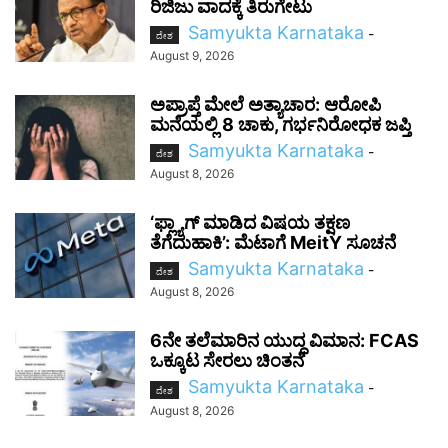
ರಿಜಿಜು ವಾದಕ್ಕೆ ತಿರುಗೇಟು
Samyukta Karnataka
-
ದೇಶ
August 9, 2026
ಅಪ್ರಾಪ್ತೆ ಮೇಲೆ ಅತ್ಯಾಚಾರ: ಆರೋಪಿ
ಮನೆಯಲ್ಲಿ 8 ಚಾಕು, ಗರ್ಭನಿರೋಧಕ ಜಪ್ತಿ
Samyukta Karnataka
-
ದೇಶ
August 8, 2026
‘ಫ್ಲ್ಯಾಗ್ ಮಾಡಿದ ವಿಷಯ ತಕ್ಷಣ
ತೆಗೆದುಹಾಕಿ’: ಮೆಟಾಗೆ MeitY ಸೂಚನೆ
Samyukta Karnataka
-
ದೇಶ
August 8, 2026
6ನೇ ತಲೆಮಾರಿನ ಯುದ್ಧ ವಿಮಾನ: FCAS
ಒಕ್ಕೂಟ ಸೇರಲು ಚಿಂತನೆ
Samyukta Karnataka
-
ದೇಶ
August 8, 2026