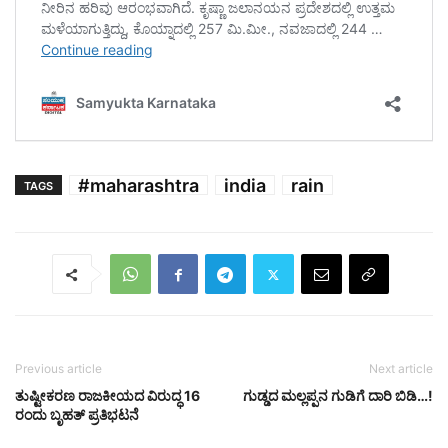
#maharashtra
india
rain
TAGS
Previous article
Next article
ತುಷ್ಟೀಕರಣ ರಾಜಕೀಯದ ವಿರುದ್ಧ 16
ಗುಡ್ಡದ ಮಲ್ಲಪ್ಪನ ಗುಡಿಗೆ ದಾರಿ ಬಿಡಿ…!
ರಂದು ಬೃಹತ್ ಪ್ರತಿಭಟನೆ