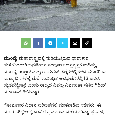
ಮುಂಬೈ:
ಮಹಾರಾಷ್ಟ್ರದಲ್ಲಿ ಸುರಿಯುತ್ತಿರುವ ಧಾರಾಕಾರ
ಮಳೆಯಿಂದಾಗಿ ಜನಜೀವನ ಸಂಪೂರ್ಣ ಅಸ್ತವ್ಯಸ್ತಗೊಂಡಿದ್ದು,
ಮುಂಬೈ, ಪಾಲ್ಘರ್ ಮತ್ತು ರಾಯಗಡ್ ಜಿಲ್ಲೆಗಳಲ್ಲಿ ಕಳೆದ ಮೂರರಿಂದ
ನಾಲ್ಕು ದಿನಗಳಲ್ಲಿ ಮಳೆ ಸಂಬಂಧಿತ ಅವಘಡಗಳಲ್ಲಿ 13 ಜನರು
ಮೃತಪಟ್ಟಿದ್ದಾರೆ ಎಂದು ರಾಜ್ಯದ ವಿಪತ್ತು ನಿರ್ವಹಣಾ ಸಚಿವ ಗಿರೀಶ್
ಮಹಾಜನ್ ತಿಳಿಸಿದ್ದಾರೆ.
ಸೋಮವಾರ ವಿಧಾನ ಪರಿಷತ್‌ನಲ್ಲಿ ಮಾತನಾಡಿದ ಸಚಿವರು, ಈ
ಮೂರು ಜಿಲ್ಲೆಗಳಲ್ಲಿ ದಾಖಲೆ ಪ್ರಮಾಣದ ಮಳೆಯಾಗಿದ್ದು, ಪ್ರವಾಹ,