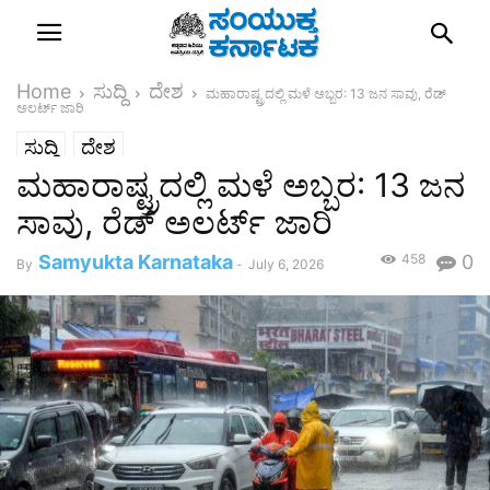
Home
ಸುದ್ದಿ
ದೇಶ
ಮಹಾರಾಷ್ಟ್ರದಲ್ಲಿ ಮಳೆ ಅಬ್ಬರ: 13 ಜನ ಸಾವು, ರೆಡ್
ಅಲರ್ಟ್ ಜಾರಿ
ಸುದ್ದಿ
ದೇಶ
ಮಹಾರಾಷ್ಟ್ರದಲ್ಲಿ ಮಳೆ ಅಬ್ಬರ: 13 ಜನ
ಸಾವು, ರೆಡ್ ಅಲರ್ಟ್ ಜಾರಿ
Samyukta Karnataka
458
0
By
-
July 6, 2026