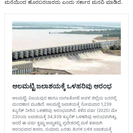
ಮನೆಯಿಂದ ಹೊರಬರಬಾರದು ಎಂದು ಸರ್ಕಾರ ಮನವಿ ಮಾಡಿದೆ.