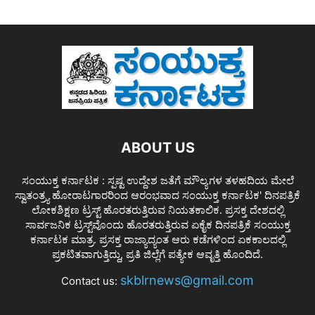
ABOUT US
ಸಂಯುಕ್ತ ಕರ್ನಾಟಕ : ಸ್ಪಷ್ಟ ಉದ್ದೇಶ ಜತೆಗೆ ಮೌಲ್ಯಗಳ ತಳಹದಿಯ ಮೇಲೆ
ಸ್ವಾತಂತ್ರ್ಯ ಹೋರಾಟಗಾರರಿಂದ ಆರಂಭವಾದ ಸಂಯುಕ್ತ ಕರ್ನಾಟಕ' ದಿನಪತ್ರಿಕೆ
ಲೋಕಶಿಕ್ಷಣ ಟ್ರಸ್ಟ್ ಹೊರತರುತ್ತಿರುವ ನಿಯತಕಾಲಿಕ. ಪ್ರಸಕ್ತ ದೇಶದಲ್ಲಿ
ಸಾರ್ವಜನಿಕ ಟ್ರಸ್ಟ್‌ವೊಂದು ಹೊರತರುತ್ತಿರುವ ಏಕೈಕ ದಿನಪತ್ರಿಕೆ ಸಂಯುಕ್ತ
ಕರ್ನಾಟಕ ಮಾತ್ರ. ಪ್ರಸಕ್ತ ರಾಜ್ಯಾದ್ಯಂತ ಆರು ಕಡೆಗಳಿಂದ ಏಕಕಾಲದಲ್ಲಿ
ಪ್ರಕಟಿತವಾಗುತ್ತಿದ್ದು, ಪ್ರತಿ ಜಿಲ್ಲೆಗೆ ಪತ್ಯೇಕ ಆವೃತ್ತಿ ಹೊಂದಿದೆ.
skblrnews@gmail.com
Contact us: