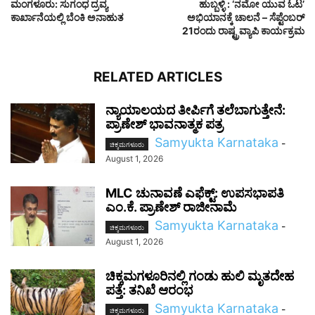
ಮಂಗಳೂರು: ಸುಗಂಧ ದ್ರವ್ಯ
ಹುಬ್ಬಳ್ಳಿ : ‘ನಮೋ ಯುವ ಓಟ’
ಕಾರ್ಖಾನೆಯಲ್ಲಿ ಬೆಂಕಿ ಅನಾಹುತ
ಅಭಿಯಾನಕ್ಕೆ ಚಾಲನೆ – ಸೆಪ್ಟೆಂಬರ್
21ರಂದು ರಾಷ್ಟ್ರವ್ಯಾಪಿ ಕಾರ್ಯಕ್ರಮ
RELATED ARTICLES
ನ್ಯಾಯಾಲಯದ ತೀರ್ಪಿಗೆ ತಲೆಬಾಗುತ್ತೇನೆ:
ಪ್ರಾಣೇಶ್ ಭಾವನಾತ್ಮಕ ಪತ್ರ
Samyukta Karnataka
-
ಚಿಕ್ಕಮಗಳೂರು
August 1, 2026
MLC ಚುನಾವಣೆ ಎಫೆಕ್ಟ್: ಉಪಸಭಾಪತಿ
ಎಂ.ಕೆ. ಪ್ರಾಣೇಶ್ ರಾಜೀನಾಮೆ
Samyukta Karnataka
-
ಚಿಕ್ಕಮಗಳೂರು
August 1, 2026
ಚಿಕ್ಕಮಗಳೂರಿನಲ್ಲಿ ಗಂಡು ಹುಲಿ ಮೃತದೇಹ
ಪತ್ತೆ: ತನಿಖೆ ಆರಂಭ
Samyukta Karnataka
-
ಚಿಕ್ಕಮಗಳೂರು