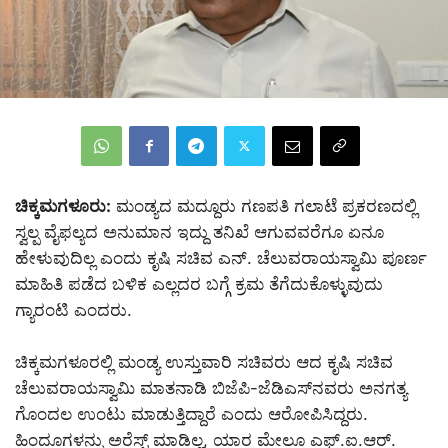
ಚಿಕ್ಕಮಗಳೂರು:
ಮಂಡ್ಯದ ಮದ್ದೂರು ಗಣಪತಿ ಗಲಾಟೆ ಪ್ರಕರಣದಲ್ಲಿ
ಸ್ವಲ್ಪ ವೈಫಲ್ಯದ ಅನುಮಾನ ಇದ್ದು ತನಿಖೆ ಆಗುವವರೆಗೂ ಏನೂ
ಹೇಳುವುದಿಲ್ಲ ಎಂದು ಕೃಷಿ ಸಚಿವ ಎನ್. ಚೆಲುವರಾಯಸ್ವಾಮಿ ಪೂರ್ಣ
ಮಾಹಿತಿ ಪಡೆದ ಬಳಿಕ ಎಲ್ಲದರ ಬಗ್ಗೆ ಕ್ರಮ ತೆಗೆದುಕೊಳ್ಳುವುದು
ಗ್ಯಾರಂಟಿ ಎಂದರು.
ಚಿಕ್ಕಮಗಳೂರಲ್ಲಿ ಮಂಡ್ಯ ಉಸ್ತುವಾರಿ ಸಚಿವರು ಆದ ಕೃಷಿ ಸಚಿವ
ಚೆಲುವರಾಯಸ್ವಾಮಿ ಮಾತನಾಡಿ ಬಿಜೆಪಿ-ಜೆಡಿಎಸ್‌ನವರು ಅನಗತ್ಯ
ಗೊಂದಲ ಉಂಟು ಮಾಡುತ್ತಿದ್ದಾರೆ ಎಂದು ಆರೋಪಿಸಿದ್ದರು.
ಹಿಂದೂಗಳನ್ನು ಅರೆಸ್ಟ್ ಮಾಡಿಲ್ಲ, ಯಾರ ಮೇಲೂ ಎಫ್.ಐ.ಆರ್.