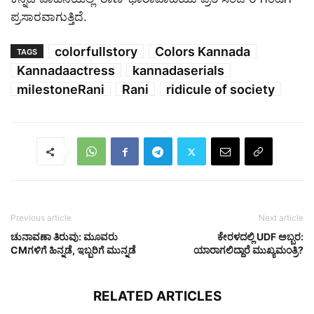
ಪ್ರಸಾರವಾಗುತ್ತಿದೆ.
colorfullstory
Colors Kannada
TAGS
Kannadaactress
kannadaserials
milestoneRani
Rani
ridicule of society
Previous article
Next article
ಚುನಾವಣಾ ತಿರುವು: ಮೂವರು
ಕೇರಳದಲ್ಲಿ UDF ಅಬ್ಬರ:
CMಗಳಿಗೆ ಹಿನ್ನಡೆ, ಇಬ್ಬರಿಗೆ ಮುನ್ನಡೆ
ಯಾರಾಗಲಿದ್ದಾರೆ ಮುಖ್ಯಮಂತ್ರಿ?
RELATED ARTICLES