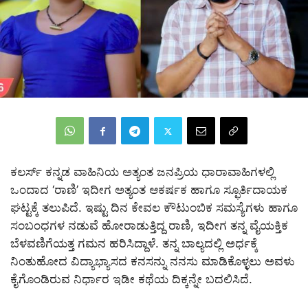
ಕಲರ್ಸ್ ಕನ್ನಡ ವಾಹಿನಿಯ ಅತ್ಯಂತ ಜನಪ್ರಿಯ ಧಾರಾವಾಹಿಗಳಲ್ಲಿ
ಒಂದಾದ ‘ರಾಣಿ’ ಇದೀಗ ಅತ್ಯಂತ ಆಕರ್ಷಕ ಹಾಗೂ ಸ್ಫೂರ್ತಿದಾಯಕ
ಘಟ್ಟಕ್ಕೆ ತಲುಪಿದೆ. ಇಷ್ಟು ದಿನ ಕೇವಲ ಕೌಟುಂಬಿಕ ಸಮಸ್ಯೆಗಳು ಹಾಗೂ
ಸಂಬಂಧಗಳ ನಡುವೆ ಹೋರಾಡುತ್ತಿದ್ದ ರಾಣಿ, ಇದೀಗ ತನ್ನ ವೈಯಕ್ತಿಕ
ಬೆಳವಣಿಗೆಯತ್ತ ಗಮನ ಹರಿಸಿದ್ದಾಳೆ. ತನ್ನ ಬಾಲ್ಯದಲ್ಲಿ ಅರ್ಧಕ್ಕೆ
ನಿಂತುಹೋದ ವಿದ್ಯಾಭ್ಯಾಸದ ಕನಸನ್ನು ನನಸು ಮಾಡಿಕೊಳ್ಳಲು ಅವಳು
ಕೈಗೊಂಡಿರುವ ನಿರ್ಧಾರ ಇಡೀ ಕಥೆಯ ದಿಕ್ಕನ್ನೇ ಬದಲಿಸಿದೆ.