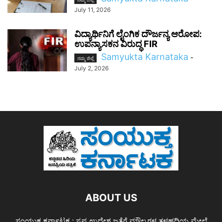
July 11, 2026
ವಿದ್ಯಾರ್ಥಿನಿಗೆ ಲೈಂಗಿಕ ದೌರ್ಜನ್ಯ ಆರೋಪ:
ಉಪನ್ಯಾಸಕನ ವಿರುದ್ಧ FIR
Samyukta Karnataka
-
ನಮ್ಮ ಜಿಲ್ಲೆ
July 2, 2026
ABOUT US
ಸಂಯುಕ್ತ ಕರ್ನಾಟಕ : ಸ್ಪಷ್ಟ ಉದ್ದೇಶ ಜತೆಗೆ ಮೌಲ್ಯಗಳ ತಳಹದಿಯ ಮೇಲೆ