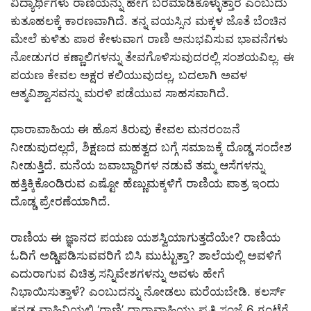
ವಿದ್ಯಾರ್ಥಿಗಳು ರಾಣಿಯನ್ನು ಹೇಗೆ ಬರಮಾಡಿಕೊಳ್ಳುತ್ತಾರೆ ಎಂಬುದು
ಕುತೂಹಲಕ್ಕೆ ಕಾರಣವಾಗಿದೆ. ತನ್ನ ವಯಸ್ಸಿನ ಮಕ್ಕಳ ಜೊತೆ ಬೆಂಚಿನ
ಮೇಲೆ ಕುಳಿತು ಪಾಠ ಕೇಳುವಾಗ ರಾಣಿ ಅನುಭವಿಸುವ ಭಾವನೆಗಳು
ನೋಡುಗರ ಕಣ್ಣಾಲಿಗಳನ್ನು ತೇವಗೊಳಿಸುವುದರಲ್ಲಿ ಸಂಶಯವಿಲ್ಲ. ಈ
ಪಯಣ ಕೇವಲ ಅಕ್ಷರ ಕಲಿಯುವುದಲ್ಲ, ಬದಲಾಗಿ ಅವಳ
ಆತ್ಮವಿಶ್ವಾಸವನ್ನು ಮರಳಿ ಪಡೆಯುವ ಸಾಹಸವಾಗಿದೆ.
ಧಾರಾವಾಹಿಯ ಈ ಹೊಸ ತಿರುವು ಕೇವಲ ಮನರಂಜನೆ
ನೀಡುವುದಲ್ಲದೆ, ಶಿಕ್ಷಣದ ಮಹತ್ವದ ಬಗ್ಗೆ ಸಮಾಜಕ್ಕೆ ದೊಡ್ಡ ಸಂದೇಶ
ನೀಡುತ್ತಿದೆ. ಮನೆಯ ಜವಾಬ್ದಾರಿಗಳ ನಡುವೆ ತಮ್ಮ ಆಸೆಗಳನ್ನು
ಹತ್ತಿಕ್ಕಿಕೊಂಡಿರುವ ಎಷ್ಟೋ ಹೆಣ್ಣುಮಕ್ಕಳಿಗೆ ರಾಣಿಯ ಪಾತ್ರ ಇಂದು
ದೊಡ್ಡ ಪ್ರೇರಣೆಯಾಗಿದೆ.
ರಾಣಿಯ ಈ ಜ್ಞಾನದ ಪಯಣ ಯಶಸ್ವಿಯಾಗುತ್ತದೆಯೇ? ರಾಣಿಯ
ಓದಿಗೆ ಅಡ್ಡಿಪಡಿಸುವವರಿಗೆ ಬಿಸಿ ಮುಟ್ಟುತ್ತಾ? ಶಾಲೆಯಲ್ಲಿ ಅವಳಿಗೆ
ಎದುರಾಗುವ ವಿಚಿತ್ರ ಸನ್ನಿವೇಶಗಳನ್ನು ಅವಳು ಹೇಗೆ
ನಿಭಾಯಿಸುತ್ತಾಳೆ? ಎಂಬುದನ್ನು ನೋಡಲು ಮರೆಯಬೇಡಿ. ಕಲರ್ಸ್
ಕನ್ನಡ ವಾಹಿನಿಯಲ್ಲಿ ‘ರಾಣಿ’ ಧಾರಾವಾಹಿಯು ಪ್ರತಿ ಸಂಜೆ 6 ಗಂಟೆಗೆ