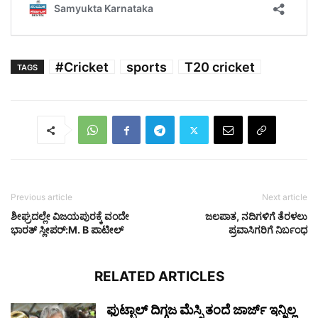
#Cricket
sports
T20 cricket
TAGS
Previous article
Next article
ಶೀಘ್ರದಲ್ಲೇ ವಿಜಯಪುರಕ್ಕೆ ವಂದೇ
ಜಲಪಾತ, ನದಿಗಳಿಗೆ ತೆರಳಲು
ಭಾರತ್ ಸ್ಲೀಪರ್:M. B ಪಾಟೀಲ್
ಪ್ರವಾಸಿಗರಿಗೆ ನಿರ್ಬಂಧ
RELATED ARTICLES
ಫುಟ್ಬಾಲ್ ದಿಗ್ಗಜ ಮೆಸ್ಸಿ ತಂದೆ ಜಾರ್ಜ್ ಇನ್ನಿಲ್ಲ