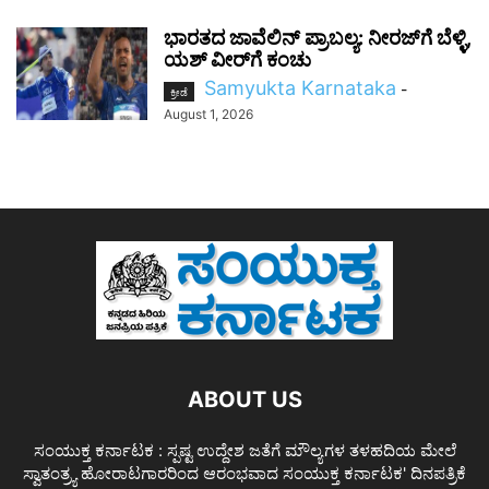
ಭಾರತದ ಜಾವೆಲಿನ್ ಪ್ರಾಬಲ್ಯ: ನೀರಜ್‌ಗೆ ಬೆಳ್ಳಿ,
ಯಶ್ ವೀರ್‌ಗೆ ಕಂಚು
Samyukta Karnataka
-
ಕ್ರೀಡೆ
August 1, 2026
ABOUT US
ಸಂಯುಕ್ತ ಕರ್ನಾಟಕ : ಸ್ಪಷ್ಟ ಉದ್ದೇಶ ಜತೆಗೆ ಮೌಲ್ಯಗಳ ತಳಹದಿಯ ಮೇಲೆ
ಸ್ವಾತಂತ್ರ್ಯ ಹೋರಾಟಗಾರರಿಂದ ಆರಂಭವಾದ ಸಂಯುಕ್ತ ಕರ್ನಾಟಕ' ದಿನಪತ್ರಿಕೆ