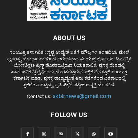
ABOUT US
ಸಂಯುಕ್ತ ಕರ್ನಾಟಕ : ಸ್ಪಷ್ಟ ಉದ್ದೇಶ ಜತೆಗೆ ಮೌಲ್ಯಗಳ ತಳಹದಿಯ ಮೇಲೆ
ಸ್ವಾತಂತ್ರ್ಯ ಹೋರಾಟಗಾರರಿಂದ ಆರಂಭವಾದ ಸಂಯುಕ್ತ ಕರ್ನಾಟಕ' ದಿನಪತ್ರಿಕೆ
ಲೋಕಶಿಕ್ಷಣ ಟ್ರಸ್ಟ್ ಹೊರತರುತ್ತಿರುವ ನಿಯತಕಾಲಿಕ. ಪ್ರಸಕ್ತ ದೇಶದಲ್ಲಿ
ಸಾರ್ವಜನಿಕ ಟ್ರಸ್ಟ್‌ವೊಂದು ಹೊರತರುತ್ತಿರುವ ಏಕೈಕ ದಿನಪತ್ರಿಕೆ ಸಂಯುಕ್ತ
ಕರ್ನಾಟಕ ಮಾತ್ರ. ಪ್ರಸಕ್ತ ರಾಜ್ಯಾದ್ಯಂತ ಆರು ಕಡೆಗಳಿಂದ ಏಕಕಾಲದಲ್ಲಿ
ಪ್ರಕಟಿತವಾಗುತ್ತಿದ್ದು, ಪ್ರತಿ ಜಿಲ್ಲೆಗೆ ಪತ್ಯೇಕ ಆವೃತ್ತಿ ಹೊಂದಿದೆ.
skblrnews@gmail.com
Contact us:
FOLLOW US