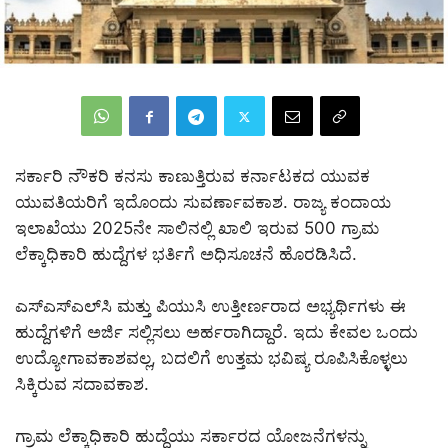
ಸರ್ಕಾರಿ ನೌಕರಿ ಕನಸು ಕಾಣುತ್ತಿರುವ ಕರ್ನಾಟಕದ ಯುವಕ
ಯುವತಿಯರಿಗೆ ಇದೊಂದು ಸುವರ್ಣಾವಕಾಶ. ರಾಜ್ಯ ಕಂದಾಯ
ಇಲಾಖೆಯು 2025ನೇ ಸಾಲಿನಲ್ಲಿ ಖಾಲಿ ಇರುವ 500 ಗ್ರಾಮ
ಲೆಕ್ಕಾಧಿಕಾರಿ ಹುದ್ದೆಗಳ ಭರ್ತಿಗೆ ಅಧಿಸೂಚನೆ ಹೊರಡಿಸಿದೆ.
ಎಸ್‌ಎಸ್‌ಎಲ್‌ಸಿ ಮತ್ತು ಪಿಯುಸಿ ಉತ್ತೀರ್ಣರಾದ ಅಭ್ಯರ್ಥಿಗಳು ಈ
ಹುದ್ದೆಗಳಿಗೆ ಅರ್ಜಿ ಸಲ್ಲಿಸಲು ಅರ್ಹರಾಗಿದ್ದಾರೆ. ಇದು ಕೇವಲ ಒಂದು
ಉದ್ಯೋಗಾವಕಾಶವಲ್ಲ, ಬದಲಿಗೆ ಉತ್ತಮ ಭವಿಷ್ಯ ರೂಪಿಸಿಕೊಳ್ಳಲು
ಸಿಕ್ಕಿರುವ ಸದಾವಕಾಶ.
ಗ್ರಾಮ ಲೆಕ್ಕಾಧಿಕಾರಿ ಹುದ್ದೆಯು ಸರ್ಕಾರದ ಯೋಜನೆಗಳನ್ನು