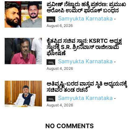
ಪ್ರವೀಣ್ ನೆಟ್ಟಾರು ಹತ್ಯೆ ಪ್ರಕರಣ: ಪ್ರಮುಖ
ಆರೋಪಿ ಉಮರ್ ಫಾರೂಕ್ ಬಂಧನ
Samyukta Karnataka
-
ರಾಜ್ಯ
August 6, 2026
ಕೈತಪ್ಪಿದ ಸಚಿವ ಸ್ಥಾನ: KSRTC ಅಧ್ಯಕ್ಷ
ಸ್ಥಾನಕ್ಕೆ S.R. ಶ್ರೀನಿವಾಸ್ ರಾಜೀನಾಮೆ
ಘೋಷಣೆ
Samyukta Karnataka
-
ರಾಜ್ಯ
August 4, 2026
ಅತಿವೃಷ್ಟಿ-ಬರದ ವಾಸ್ತವ ಸ್ಥಿತಿ ಅಧ್ಯಯನಕ್ಕೆ
ಸಚಿವರ ತಂಡ ರಚನೆ
Samyukta Karnataka
-
ರಾಜ್ಯ
August 4, 2026
NO COMMENTS