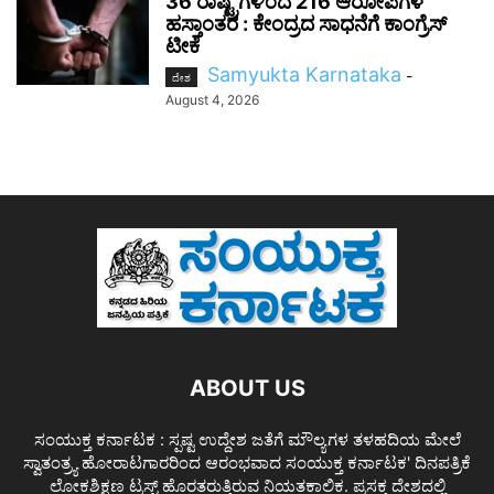
36 ರಾಷ್ಟ್ರಗಳಿಂದ 216 ಆರೋಪಿಗಳ
ಹಸ್ತಾಂತರ : ಕೇಂದ್ರದ ಸಾಧನೆಗೆ ಕಾಂಗ್ರೆಸ್
ಟೀಕೆ
Samyukta Karnataka
-
ದೇಶ
August 4, 2026
ABOUT US
ಸಂಯುಕ್ತ ಕರ್ನಾಟಕ : ಸ್ಪಷ್ಟ ಉದ್ದೇಶ ಜತೆಗೆ ಮೌಲ್ಯಗಳ ತಳಹದಿಯ ಮೇಲೆ
ಸ್ವಾತಂತ್ರ್ಯ ಹೋರಾಟಗಾರರಿಂದ ಆರಂಭವಾದ ಸಂಯುಕ್ತ ಕರ್ನಾಟಕ' ದಿನಪತ್ರಿಕೆ
ಲೋಕಶಿಕ್ಷಣ ಟ್ರಸ್ಟ್ ಹೊರತರುತ್ತಿರುವ ನಿಯತಕಾಲಿಕ. ಪ್ರಸಕ್ತ ದೇಶದಲ್ಲಿ