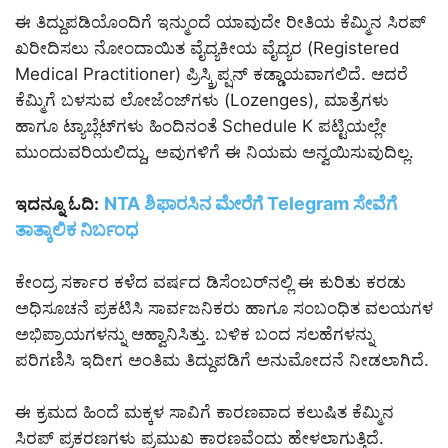
ಈ ತಿದ್ದುಪಡಿಯೊಂದಿಗೆ ಇನ್ಮುಂದೆ ಯಾವುದೇ ರೀತಿಯ ಕೆಮ್ಮಿನ ಸಿರಪ್
ಖರೀದಿಸಲು ನೋಂದಾಯಿತ ವೈದ್ಯಕೀಯ ವೈದ್ಯರ (Registered
Medical Practitioner) ಪ್ರಿಸ್ಕ್ರಿಪ್ಷನ್ ಕಡ್ಡಾಯವಾಗಲಿದೆ. ಆದರೆ
ಕೆಮ್ಮಿಗೆ ಬಳಸುವ ಲೋಜೆಂಜ್‌ಗಳು (Lozenges), ಮಾತ್ರೆಗಳು
ಹಾಗೂ ಟ್ಯಾಬ್ಲೆಟ್‌ಗಳು ಹಿಂದಿನಂತೆ Schedule K ಪಟ್ಟಿಯಲ್ಲೇ
ಮುಂದುವರಿಯಲಿದ್ದು, ಅವುಗಳಿಗೆ ಈ ನಿಯಮ ಅನ್ವಯಿಸುವುದಿಲ್ಲ.
NTA ಶಿಫಾರಸಿನ ಮೇರೆಗೆ Telegram ಸೇವೆಗೆ
ಇದನ್ನೂ ಓದಿ:
ತಾತ್ಕಾಲಿಕ ನಿರ್ಬಂಧ
ಕೇಂದ್ರ ಸರ್ಕಾರ ಕಳೆದ ವರ್ಷದ ಡಿಸೆಂಬರ್‌ನಲ್ಲಿ ಈ ಕುರಿತು ಕರಡು
ಅಧಿಸೂಚನೆ ಪ್ರಕಟಿಸಿ ಸಾರ್ವಜನಿಕರು ಹಾಗೂ ಸಂಬಂಧಿತ ವಲಯಗಳ
ಅಭಿಪ್ರಾಯಗಳನ್ನು ಆಹ್ವಾನಿಸಿತ್ತು. ಬಳಿಕ ಬಂದ ಸಲಹೆಗಳನ್ನು
ಪರಿಗಣಿಸಿ ಇದೀಗ ಅಂತಿಮ ತಿದ್ದುಪಡಿಗೆ ಅನುಮೋದನೆ ನೀಡಲಾಗಿದೆ.
ಈ ಕ್ರಮದ ಹಿಂದೆ ಮಕ್ಕಳ ಸಾವಿಗೆ ಕಾರಣವಾದ ಕಲುಷಿತ ಕೆಮ್ಮಿನ
ಸಿರಪ್ ಪ್ರಕರಣಗಳು ಪ್ರಮುಖ ಕಾರಣವೆಂದು ಹೇಳಲಾಗುತ್ತಿದೆ.