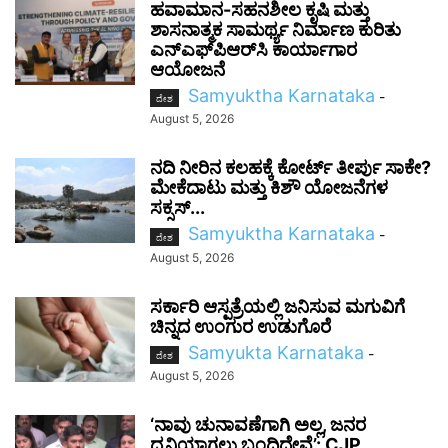
ಹವಾಮಾನ-ಸಹನಶೀಲ ಕೃಷಿ ಮತ್ತು
ಶಾಸನಾತ್ಮಕ ಸಾಮರ್ಥ್ಯ ನಿರ್ಮಾಣ ಕುರಿತು
ಎನ್‌ಎಫ್‌ಪಿಆರ್‌ಸಿ ಕಾರ್ಯಾಗಾರ
ಆಯೋಜನೆ
Samyuktha Karnataka
-
ದೇಶ
August 5, 2026
ನದಿ ನೀರಿನ ಕಲಹಕ್ಕೆ ಕೋರ್ಟ್ ತೀರ್ಪು ಸಾಕೇ?
ಮೇಕೆದಾಟು ಮತ್ತು ಕಿಶೌ ಯೋಜನೆಗಳ
ಸಕ್ಸಸ್...
Samyuktha Karnataka
-
ದೇಶ
August 5, 2026
ಸರ್ಕಾರಿ ಆಸ್ಪತ್ರೆಯಲ್ಲಿ ಜನಿಸುವ ಮಗುವಿಗೆ
ಚಿನ್ನದ ಉಂಗುರ ಉಡುಗೊರೆ
Samyukta Karnataka
-
ದೇಶ
August 5, 2026
‘ನಾವು ಚುನಾವಣೆಗಾಗಿ ಅಲ್ಲ, ಜನರ
ಧ್ವನಿಯಾಗಲು ಬಂದಿದ್ದೇವೆ’: CJP