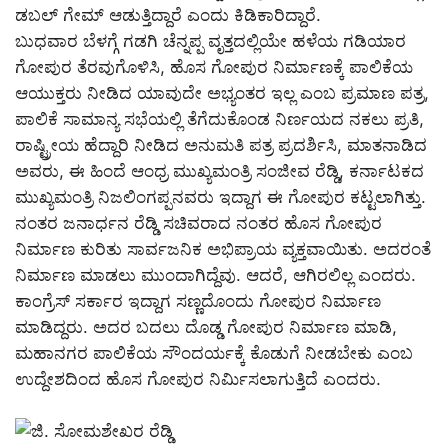
ಡಬಲ್ ಗೇಮ್ ಆಡುತ್ತಿದ್ದಾರೆ ಎಂದು ಕಿಡಿಕಾರಿದ್ದಾರೆ.
ಬುಧವಾರ ಬೆಳಗ್ಗೆ ಗಡಗಿ ಚೆನ್ನಪ್ಪ ವೃತ್ತದಲ್ಲಿಯೇ ಹಳೆಯ ಗಡಿಯಾರ
ಗೋಪುರ ತೆರವುಗೊಳಿಸಿ, ಹೊಸ ಗೋಪುರ ನಿರ್ಮಾಣಕ್ಕೆ ಪಾಲಿಕೆಯ
ಆಯುಕ್ತರು ನೀಡಿದ ಯಾವುದೇ ಅಭ್ಯಂತರ ಇಲ್ಲ ಎಂಬ ಪ್ರಮಾಣ ಪತ್ರ,
ಪಾಲಿಕೆ ಸಾಮಾನ್ಯ ಸಭೆಯಲ್ಲಿ ತೆಗೆದುಕೊಂಡ ನಿರ್ಣಯದ ನಕಲು ಪ್ರತಿ,
ರಾಷ್ಟ್ರೀಯ ಹೆದ್ದಾರಿ ನೀಡಿದ ಅನುಮತಿ ಪತ್ರ ಪ್ರದರ್ಶಿಸಿ, ಮಾತನಾಡಿದ
ಅವರು, ಈ ಹಿಂದೆ ಆಂಧ್ರ ಮುಖ್ಯಮಂತ್ರಿ ಸಂಜೀವ ರೆಡ್ಡಿ, ಕರ್ನಾಟಕದ
ಮುಖ್ಯಮಂತ್ರಿ ನಿಜಲಿಂಗಪ್ಪನವರು ಇದ್ದಾಗ ಈ ಗೋಪುರ ಕಟ್ಟಲಾಗಿತ್ತು.
ನಂತರ ಜನಾರ್ಧನ ರೆಡ್ಡಿ ಸಚಿವರಾದ ನಂತರ ಹೊಸ ಗೋಪುರ
ನಿರ್ಮಾಣ ಕುರಿತು ಸಾರ್ವಜನಿಕ ಅಭಿಪ್ರಾಯ ವ್ಯಕ್ತವಾಯಿತು. ಅದರಂತೆ
ನಿರ್ಮಾಣ ಮಾಡಲು ಮುಂದಾಗಿದ್ದೆವು. ಆದರೆ, ಆಗಿರಲಿಲ್ಲ ಎಂದರು.
ಕಾಂಗ್ರೆಸ್ ಸರ್ಕಾರ ಇದ್ದಾಗ ಸಣ್ಣದೊಂದು ಗೋಪುರ ನಿರ್ಮಾಣ
ಮಾಡಿದ್ದರು. ಅದರ ಬದಲು ದೊಡ್ಡ ಗೋಪುರ ನಿರ್ಮಾಣ ಮಾಡಿ,
ಮಹಾನಗರ ಪಾಲಿಕೆಯ ಸೌಂದರ್ಯಕ್ಕೆ ಕೊಡುಗೆ ನೀಡಬೇಕು ಎಂಬ
ಉದ್ದೇಶದಿಂದ ಹೊಸ ಗೋಪುರ ನಿರ್ಮಿಸಲಾಗುತ್ತಿದೆ ಎಂದರು.