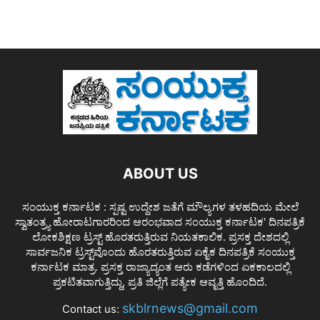
ABOUT US
ಸಂಯುಕ್ತ ಕರ್ನಾಟಕ : ಸ್ಪಷ್ಟ ಉದ್ದೇಶ ಜತೆಗೆ ಮೌಲ್ಯಗಳ ತಳಹದಿಯ ಮೇಲೆ
ಸ್ವಾತಂತ್ರ್ಯ ಹೋರಾಟಗಾರರಿಂದ ಆರಂಭವಾದ ಸಂಯುಕ್ತ ಕರ್ನಾಟಕ' ದಿನಪತ್ರಿಕೆ
ಲೋಕಶಿಕ್ಷಣ ಟ್ರಸ್ಟ್ ಹೊರತರುತ್ತಿರುವ ನಿಯತಕಾಲಿಕ. ಪ್ರಸಕ್ತ ದೇಶದಲ್ಲಿ
ಸಾರ್ವಜನಿಕ ಟ್ರಸ್ಟ್‌ವೊಂದು ಹೊರತರುತ್ತಿರುವ ಏಕೈಕ ದಿನಪತ್ರಿಕೆ ಸಂಯುಕ್ತ
ಕರ್ನಾಟಕ ಮಾತ್ರ. ಪ್ರಸಕ್ತ ರಾಜ್ಯಾದ್ಯಂತ ಆರು ಕಡೆಗಳಿಂದ ಏಕಕಾಲದಲ್ಲಿ
ಪ್ರಕಟಿತವಾಗುತ್ತಿದ್ದು, ಪ್ರತಿ ಜಿಲ್ಲೆಗೆ ಪತ್ಯೇಕ ಆವೃತ್ತಿ ಹೊಂದಿದೆ.
skblrnews@gmail.com
Contact us: