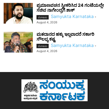
ಪ್ರಮಾಣವಚನ ಸ್ವೀಕರಿಸಿದ 24 ಗಂಟೆಯಲ್ಲೇ
ಸಚಿವ ನಾಗೇಂದ್ರಗೆ ಶಾಕ್
Samyukta Karnataka
-
ಬೆಂಗಳೂರು
August 4, 2026
ಮತದಾನದ ಹಕ್ಕು ಇಲ್ಲವಾದರೆ ಸರ್ಕಾರಿ
ಸೌಲಭ್ಯ ಕಷ್ಟ
Samyukta Karnataka
-
ಬೆಂಗಳೂರು
August 4, 2026