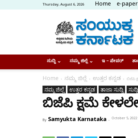
Home
e-paper
Thursday, August 6, 2026
Samyukta
Karnataka
ಸುದ್ದಿ
ನಮ್ಮ ಜಿಲ್ಲೆ
ಇ – ಪೇಪರ್
ತಾಜ
Home
ನಮ್ಮ ಜಿಲ್ಲೆ
ಉತ್ತರ ಕನ್ನಡ
ಬಿಜೆಪಿ 
ನಮ್ಮ ಜಿಲ್ಲೆ
ಉತ್ತರ ಕನ್ನಡ
ತಾಜಾ ಸುದ್ದಿ
ಸುದ್ದಿ
ಬಿಜೆಪಿ ಕ್ಷಮೆ ಕೇಳಲ
Samyukta Karnataka
October 5, 2022
By
-