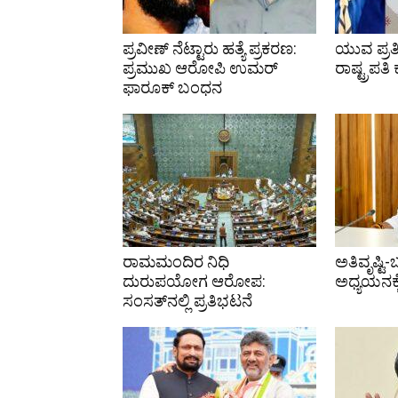
ಪ್ರವೀಣ್ ನೆಟ್ಟಾರು ಹತ್ಯೆ ಪ್ರಕರಣ:
ಯುವ ಪ್ರತ
ಪ್ರಮುಖ ಆರೋಪಿ ಉಮರ್
ರಾಷ್ಟ್ರಪತಿ
ಫಾರೂಕ್ ಬಂಧನ
ರಾಮಮಂದಿರ ನಿಧಿ
ಅತಿವೃಷ್ಟಿ-
ದುರುಪಯೋಗ ಆರೋಪ:
ಅಧ್ಯಯನಕ್
ಸಂಸತ್‌ನಲ್ಲಿ ಪ್ರತಿಭಟನೆ