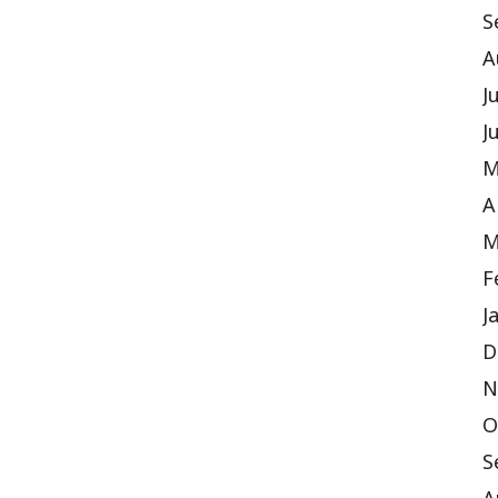
S
A
J
J
M
A
M
F
J
D
N
O
S