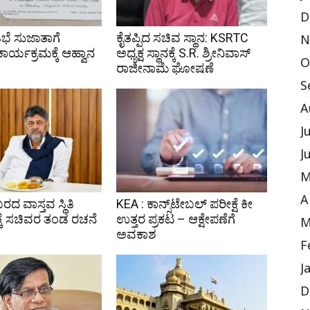
D
ಿಭೆ ಸುಜಾತಾಗೆ
ಕೈತಪ್ಪಿದ ಸಚಿವ ಸ್ಥಾನ: KSRTC
N
 ಕಾರ್ಯಕ್ರಮಕ್ಕೆ ಆಹ್ವಾನ
ಅಧ್ಯಕ್ಷ ಸ್ಥಾನಕ್ಕೆ S.R. ಶ್ರೀನಿವಾಸ್
O
ರಾಜೀನಾಮೆ ಘೋಷಣೆ
S
A
J
J
M
A
ಬರದ ವಾಸ್ತವ ಸ್ಥಿತಿ
KEA : ಕಾನ್ಸ್‌ಟೇಬಲ್ ಪರೀಕ್ಷೆ ಕೀ
ಕೆ ಸಚಿವರ ತಂಡ ರಚನೆ
ಉತ್ತರ ಪ್ರಕಟ – ಆಕ್ಷೇಪಣೆಗೆ
M
ಅವಕಾಶ
F
J
D