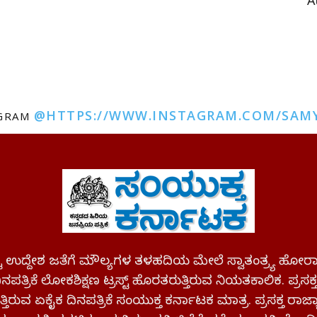
A
@HTTPS://WWW.INSTAGRAM.COM/SAM
AGRAM
ಪಷ್ಟ ಉದ್ದೇಶ ಜತೆಗೆ ಮೌಲ್ಯಗಳ ತಳಹದಿಯ ಮೇಲೆ ಸ್ವಾತಂತ್ರ್ಯ
ಪತ್ರಿಕೆ ಲೋಕಶಿಕ್ಷಣ ಟ್ರಸ್ಟ್ ಹೊರತರುತ್ತಿರುವ ನಿಯತಕಾಲಿಕ. ಪ್ರಸಕ
್ತಿರುವ ಏಕೈಕ ದಿನಪತ್ರಿಕೆ ಸಂಯುಕ್ತ ಕರ್ನಾಟಕ ಮಾತ್ರ. ಪ್ರಸಕ್ತ ರಾ