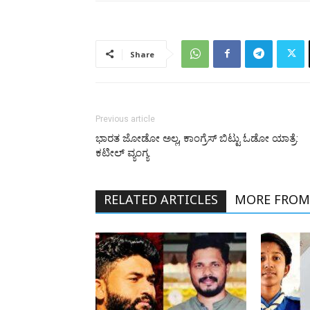
Share
Previous article
ಭಾರತ ಜೋಡೋ ಅಲ್ಲ, ಕಾಂಗ್ರೆಸ್‌ ಬಿಟ್ಟು ಓಡೋ ಯಾತ್ರೆ:
ಕಟೀಲ್‌ ವ್ಯಂಗ್ಯ
RELATED ARTICLES
MORE FROM