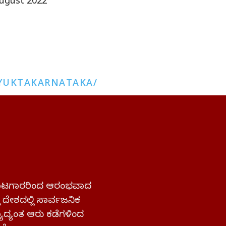
ugust 2022
YUKTAKARNATAKA/
 ಹೋರಾಟಗಾರರಿಂದ ಆರಂಭವಾದ
್ತ ದೇಶದಲ್ಲಿ ಸಾರ್ವಜನಿಕ
ಜ್ಯಾದ್ಯಂತ ಆರು ಕಡೆಗಳಿಂದ