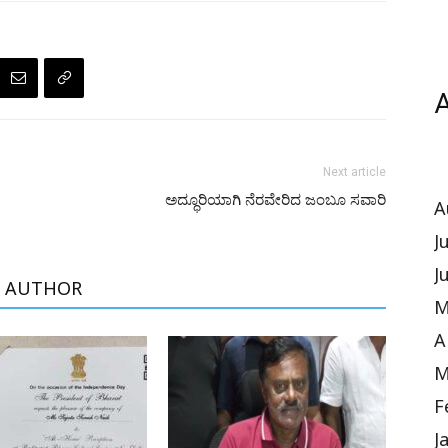
A
Next article
ಅದ್ಧೂರಿಯಾಗಿ ನೆರವೇರಿದ ಜಂಬೂ ಸವಾರಿ
A
J
J
 AUTHOR
M
A
M
F
J