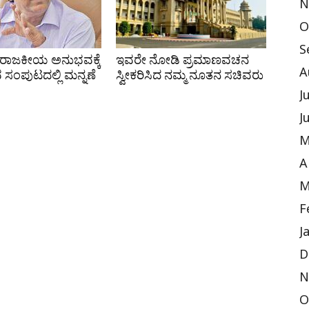
N
O
S
 ರಾಜಕೀಯ ಅನುಭವಕ್ಕೆ
ಇವರೇ ನೋಡಿ ಪ್ರಮಾಣವಚನ
A
ವ ಸಂಪುಟದಲ್ಲಿ ಮನ್ನಣೆ
ಸ್ವೀಕರಿಸಿದ ನಮ್ಮ ನೂತನ ಸಚಿವರು
J
J
M
A
M
F
J
D
N
O