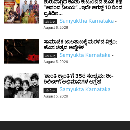
ಶುರುವಾಗ್ತಿದೆ ಕೂಡು ಕುಟುಂಬದ ಹೊಸ ಕಥೆ
“ಆನಂದ ನಿಲಯ”…ಇದೇ ಆಗಸ್ಟ್ 10 ರಿಂದ
ಪ್ರತಿದಿನ...
Samyuktha Karnataka
-
ಸಿನಿ ಮಿಲ್ಸ್
August 6, 2026
ಸಾಮಾಜಿಕ ಜಾಲತಾಣಕ್ಕೆ ಮರಳಿದ ವಿಕ್ರಂ:
ಹೊಸ ಚಿತ್ರದ ಅಪ್ಡೇಟ್
Samyukta Karnataka
-
ಸಿನಿ ಮಿಲ್ಸ್
August 5, 2026
‘ಶಾಂತಿ ಕ್ರಾಂತಿ’ಗೆ 35ರ ಸಂಭ್ರಮ: ರೀ-
ರಿಲೀಸ್‌ಗೆ ಅಭಿಮಾನಿಗಳ ಆಗ್ರಹ
Samyukta Karnataka
-
ಸಿನಿ ಮಿಲ್ಸ್
August 5, 2026