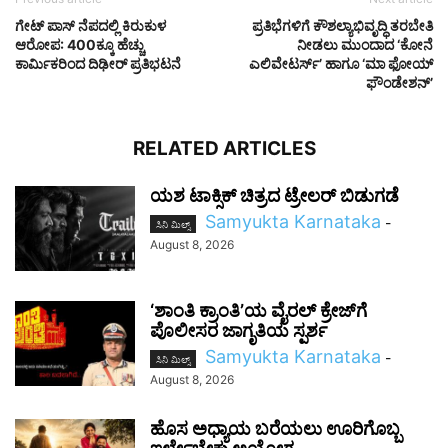
ಗೇಟ್ ಪಾಸ್ ನೆಪದಲ್ಲಿ ಕಿರುಕುಳ
ಪ್ರತಿಭೆಗಳಿಗೆ ಕೌಶಲ್ಯಾಭಿವೃದ್ಧಿ ತರಬೇತಿ
ಆರೋಪ: 400ಕ್ಕೂ ಹೆಚ್ಚು
ನೀಡಲು ಮುಂದಾದ ‘ಕೋನೆ
ಕಾರ್ಮಿಕರಿಂದ ದಿಢೀರ್ ಪ್ರತಿಭಟನೆ
ಎಲಿವೇಟರ್ಸ್’ ಹಾಗೂ ‘ಮಾ ಫೋಯ್
ಫೌಂಡೇಶನ್’
RELATED ARTICLES
ಯಶ ಟಾಕ್ಸಿಕ್ ಚಿತ್ರದ ಟ್ರೇಲರ್ ಬಿಡುಗಡೆ
Samyukta Karnataka
-
ಸಿನಿ ಮಿಲ್ಸ್
August 8, 2026
‘ಶಾಂತಿ ಕ್ರಾಂತಿ’ಯ ವೈರಲ್ ಕ್ರೇಜ್‌ಗೆ
ಪೊಲೀಸರ ಜಾಗೃತಿಯ ಸ್ಪರ್ಶ
Samyukta Karnataka
-
ಸಿನಿ ಮಿಲ್ಸ್
August 8, 2026
ಹೊಸ ಅಧ್ಯಾಯ ಬರೆಯಲು ಊರಿಗೊಬ್ಬ