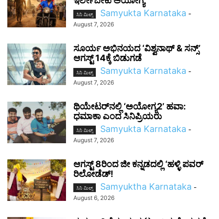
ಇರ್ಲೇಬೇಕು ಅಯೋಗ್ಯ
Samyukta Karnataka
-
ಸಿನಿ ಮಿಲ್ಸ್
August 7, 2026
ಸೂರ್ಯ ಅಭಿನಯದ ‘ವಿಶ್ವನಾಥ್ & ಸನ್ಸ್’
ಆಗಸ್ಟ್ 14ಕ್ಕೆ ಬಿಡುಗಡೆ
Samyukta Karnataka
-
ಸಿನಿ ಮಿಲ್ಸ್
August 7, 2026
ಥಿಯೇಟರ್‌ನಲ್ಲಿ ‘ಅಯೋಗ್ಯ2’ ಹವಾ:
ಧಮಾಕಾ ಎಂದ ಸಿನಿಪ್ರಿಯರು
Samyukta Karnataka
-
ಸಿನಿ ಮಿಲ್ಸ್
August 7, 2026
ಆಗಸ್ಟ್ 8ರಿಂದ ಜೀ ಕನ್ನಡದಲ್ಲಿ ‘ಹಳ್ಳಿ ಪವರ್
ರಿಲೋಡೆಡ್!
Samyuktha Karnataka
-
ಸಿನಿ ಮಿಲ್ಸ್
August 6, 2026